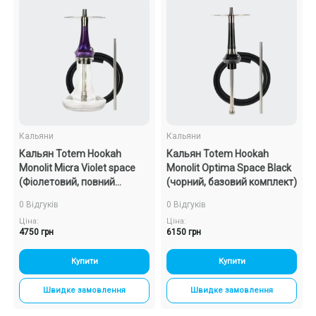
Кальяни
Кальяни
Кальян Totem Hookah
Кальян Totem Hookah
Monolit Micra Violet space
Monolit Optima Space Black
(Фіолетовий, повний
(чорний, базовий комплект)
комплект)
0 Відгуків
0 Відгуків
Ціна:
Ціна:
4750 грн
6150 грн
Купити
Купити
Швидке замовлення
Швидке замовлення