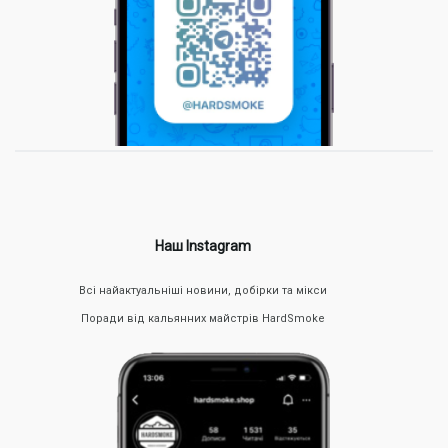
магазині ви можете підібрати всі супутні товари:
Чаша
– найважливіший елемент, що відповідає за
рівномірний прогрів та смак тютюну. Ми пропонуємо
чаші з глини, силікону та кераміки високої якості.
Калауд
– пристрій для регулювання жару вугілля та
рівномірного розподілу температури. Ідеальне рішення,
якщо хочете отримати густий, ароматний дим та
продовжити час куріння.
Трубка
та шланги для кальяну – у нас ви знайдете
вироби із силікону та поліацеталі, які забезпечать
комфортне куріння без сторонніх запахів та присмаків.
Тютюн
та
вугілля
– великий вибір якісних тютюнових
сумішей та натурального кокосового вугілля.
Різні аксесуари
– щипці, колби, мундштуки та багато
іншого.
Наш Instagram
Всі товари, представлені в HardSmoke, відрізняються високою
якістю та безпечні у використанні. Це дозволить вам
Всі найактуальніші новини, добірки та мікси
насолоджуватися курінням максимально довго та приємно,
без додаткових проблем.
Поради від кальянних майстрів HardSmoke
Ціни на кальяни в Сумах
Вибираючи надійний агрегат, кожен покупець звертає увагу
на вартість. HardSmoke пропонує купити кальян у Сумах за
низькою ціною на ринку. Наш принцип – оптимальне
співвідношення ціни та якості, завдяки якому можна придбати
першокласний кальяннедорого, не жертвуючи при цьому
якістю та функціональністю.