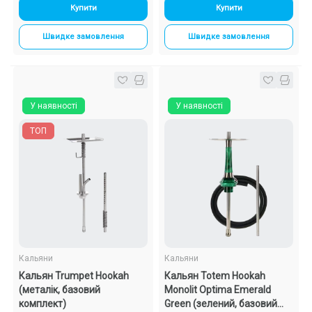
Купити
Купити
Швидке замовлення
Швидке замовлення
У наявності
У наявності
ТОП
Кальяни
Кальяни
Кальян Trumpet Hookah
Кальян Totem Hookah
(металік, базовий
Monolit Optima Emerald
комплект)
Green (зелений, базовий