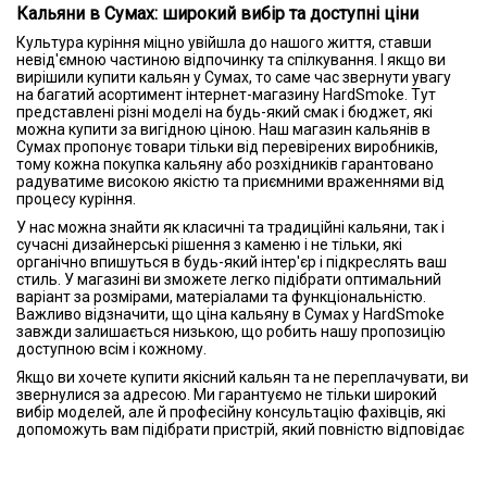
Кальяни в Сумах: широкий вибір та доступні ціни
Культура куріння міцно увійшла до нашого життя, ставши
невід'ємною частиною відпочинку та спілкування. І якщо ви
вирішили купити кальян у Сумах, то саме час звернути увагу
на багатий асортимент інтернет-магазину HardSmoke. Тут
представлені різні моделі на будь-який смак і бюджет, які
можна купити за вигідною ціною. Наш магазин кальянів в
Сумах пропонує товари тільки від перевірених виробників,
тому кожна покупка кальяну або розхідників гарантовано
радуватиме високою якістю та приємними враженнями від
процесу куріння.
У нас можна знайти як класичні та традиційні кальяни, так і
сучасні дизайнерські рішення з каменю і не тільки, які
органічно впишуться в будь-який інтер'єр і підкреслять ваш
стиль. У магазині ви зможете легко підібрати оптимальний
варіант за розмірами, матеріалами та функціональністю.
Важливо відзначити, що ціна кальяну в Сумах у HardSmoke
завжди залишається низькою, що робить нашу пропозицію
доступною всім і кожному.
Якщо ви хочете купити якісний кальян та не переплачувати, ви
звернулися за адресою. Ми гарантуємо не тільки широкий
вибір моделей, але й професійну консультацію фахівців, які
допоможуть вам підібрати пристрій, який повністю відповідає
вашим очікуванням. HardSmoke – це зручне рішення для
мешканців та гостей міста Суми, які хочуть отримати справді
відмінний девайс за доступною ціною та швидкою доставкою.