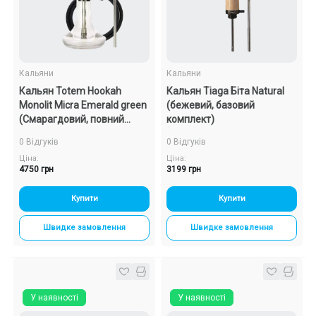
Подарункові набори
Уцінка
Кальяни
Кальяни
Кальян Totem Hookah
Кальян Tiaga Біта Natural
Знижки та опт
Monolit Micra Emerald green
(бежевий, базовий
(Смарагдовий, повний
комплект)
комплект)
0 Відгуків
0 Відгуків
Ціна:
Ціна:
4750 грн
3199 грн
Купити
Купити
Швидке замовлення
Швидке замовлення
У наявності
У наявності