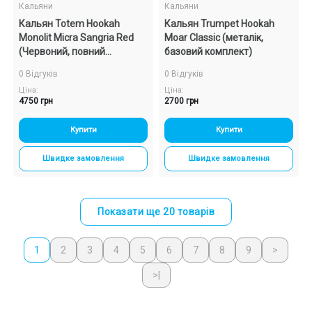
Кальяни
Кальяни
Кальян Totem Hookah
Кальян Trumpet Hookah
Monolit Micra Sangria Red
Moar Classic (металік,
(Червоний, повний
базовий комплект)
комплект)
0 Відгуків
0 Відгуків
Ціна:
Ціна:
4750 грн
2700 грн
Купити
Купити
Швидке замовлення
Швидке замовлення
Показати ще 20 товарів
1
2
3
4
5
6
7
8
9
>
>|