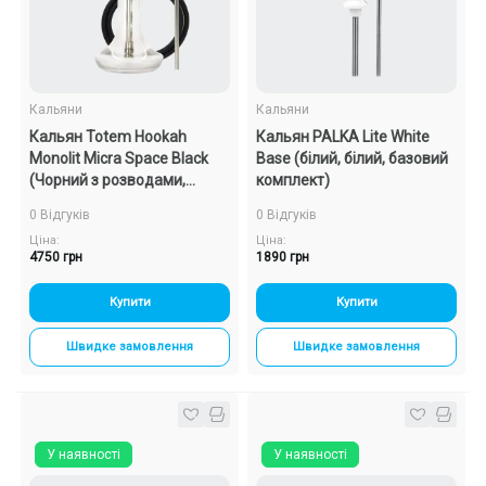
Кальяни
Кальяни
Кальян Totem Hookah
Кальян PALKA Lite White
Monolit Micra Space Black
Base (білий, білий, базовий
(Чорний з розводами,
комплект)
повний комплект)
0 Відгуків
0 Відгуків
Ціна:
Ціна:
4750 грн
1890 грн
Купити
Купити
Швидке замовлення
Швидке замовлення
У наявності
У наявності