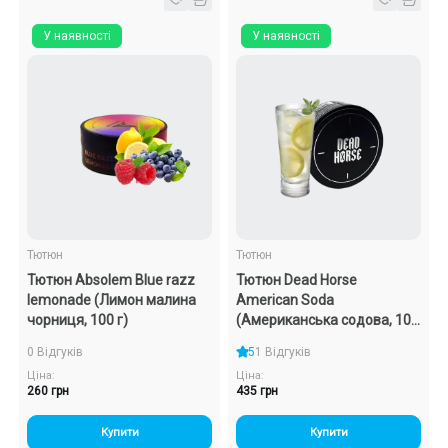
У наявності
У наявності
Тютюн
Тютюн
Тютюн Absolem Blue razz
Тютюн Dead Horse
lemonade (Лимон малина
American Soda
чорниця, 100 г)
(Американська содова, 100
г)
0 Відгуків
5
1 Відгуків
Ціна:
Ціна:
260 грн
435 грн
Купити
Купити