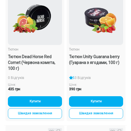
Подарункові набори
Уцінка
Знижки та опт
Тютюн
Тютюн
Тютюн Dead Horse Red
Тютюн Unity Guarana berry
Comet (Червона комета,
(Гуарана з ягодами, 100 г)
100 г)
0 Відгуків
5
3 Відгуків
Ціна:
Ціна:
435 грн
390 грн
Купити
Купити
Швидке замовлення
Швидке замовлення