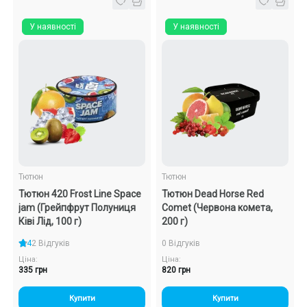
У наявності
У наявності
Тютюн
Тютюн
Тютюн 420 Frost Line Space
Тютюн Dead Horse Red
jam (Грейпфрут Полуниця
Comet (Червона комета,
Ківі Лід, 100 г)
200 г)
4
2 Відгуків
0 Відгуків
Ціна:
Ціна:
335 грн
820 грн
Купити
Купити