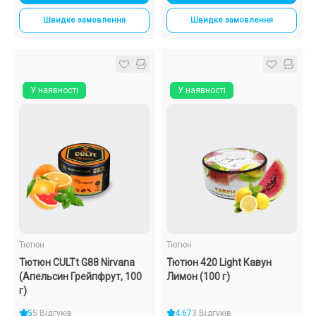
Швидке замовлення
Швидке замовлення
У наявності
У наявності
Тютюн
Тютюн
Тютюн CULTt G88 Nirvana
Тютюн 420 Light Кавун
(Апельсин Грейпфрут, 100
Лимон (100 г)
г)
5
5 Відгуків
4.67
3 Відгуків