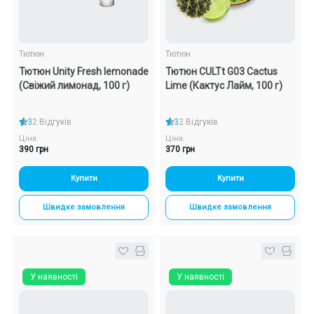
Тютюн
Тютюн
Тютюн Unity Fresh lemonade
Тютюн CULTt G03 Cactus
(Свіжий лимонад, 100 г)
Lime (Кактус Лайм, 100 г)
3
2 Відгуків
3
2 Відгуків
Ціна:
Ціна:
390 грн
370 грн
Купити
Купити
Швидке замовлення
Швидке замовлення
У наявності
У наявності