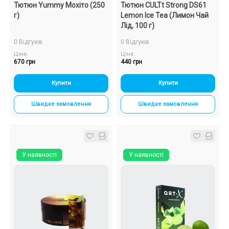
Тютюн Yummy Мохіто (250
Тютюн CULTt Strong DS61
г)
Lemon Ice Tea (Лимон Чай
Лід, 100 г)
0 Відгуків
0 Відгуків
Ціна:
Ціна:
670 грн
440 грн
Купити
Купити
Швидке замовлення
Швидке замовлення
У наявності
У наявності