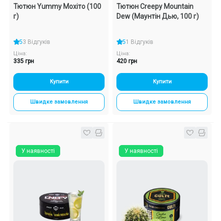
Тютюн Yummy Мохіто (100
Тютюн Creepy Mountain
г)
Dew (Маунтін Дью, 100 г)
5
3 Відгуків
5
1 Відгуків
Ціна:
Ціна:
335 грн
420 грн
Купити
Купити
Швидке замовлення
Швидке замовлення
У наявності
У наявності