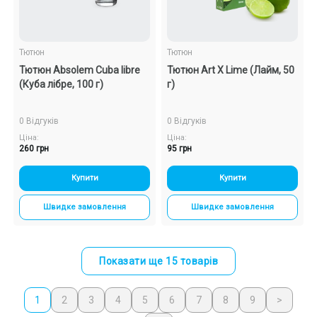
Тютюн
Тютюн
Тютюн Absolem Cuba libre
Тютюн Art X Lime (Лайм, 50
(Куба лібре, 100 г)
г)
0 Відгуків
0 Відгуків
Ціна:
Ціна:
260 грн
95 грн
Купити
Купити
Швидке замовлення
Швидке замовлення
Показати ще 15 товарів
1
2
3
4
5
6
7
8
9
>