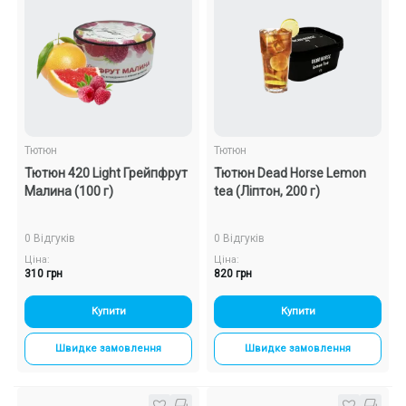
Тютюн
Тютюн
Тютюн 420 Light Грейпфрут
Тютюн Dead Horse Lemon
Малина (100 г)
tea (Ліптон, 200 г)
0 Відгуків
0 Відгуків
Ціна:
Ціна:
310 грн
820 грн
Купити
Купити
Швидке замовлення
Швидке замовлення