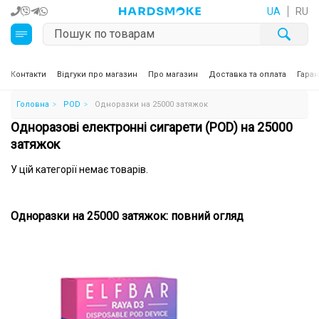
UA
RU
Кальяни
Контакти
Відгуки про магазин
Про магазин
Доставка та оплата
Гаран
Головна
POD
Одноразки на 25000 затяжок
Тютюн для кальяну та кальянні суміші
Одноразові електронні сигарети (POD) на 25000
Вугілля для кальяну
затяжок
У цій категорії немає товарів.
Чаші для кальяну
Аксесуари для кальяну
Одноразки на 25000 затяжок: повний огляд
Електронні сигарети (POD)
Комплектуючі для POD
Рідини для електронних сигарет