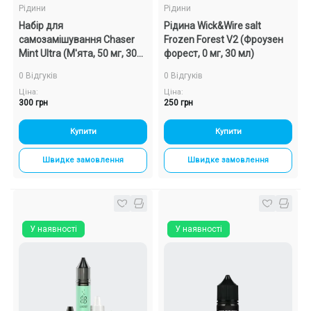
Рідини
Рідини
Набір для
Рідина Wick&Wire salt
самозамішування Chaser
Frozen Forest V2 (Фроузен
Mint Ultra (М'ята, 50 мг, 30
форест, 0 мг, 30 мл)
мл)
0 Відгуків
0 Відгуків
Ціна:
Ціна:
300 грн
250 грн
Купити
Купити
Швидке замовлення
Швидке замовлення
У наявності
У наявності