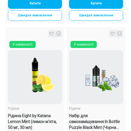
Купити
Купити
Швидке замовлення
Швидке замовлення
У наявності
У наявності
Рідини
Рідини
Рідина Eight by Katana
Набір для
Lemon Mint (лимон м'ята,
самозамішування In Bottle
50 мг, 30 мл)
Puzzle Black Mint (Чорна