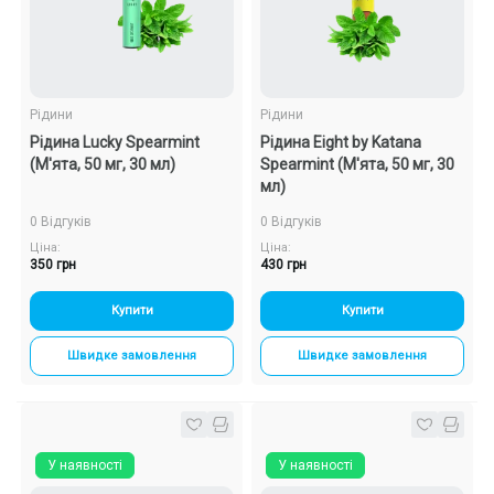
Подарункові набори
Уцінка
Рідини
Рідини
Рідина Lucky Spearmint
Рідина Eight by Katana
Знижки та опт
(М'ята, 50 мг, 30 мл)
Spearmint (М'ята, 50 мг, 30
мл)
0 Відгуків
0 Відгуків
Ціна:
Ціна:
350 грн
430 грн
Купити
Купити
Швидке замовлення
Швидке замовлення
У наявності
У наявності