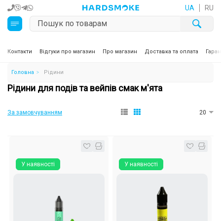
UA
RU
Кальяни
Контакти
Відгуки про магазин
Про магазин
Доставка та оплата
Гаран
Головна
Рідини
Тютюн для кальяну та кальянні суміші
Рідини для подів та вейпів смак м'ята
Вугілля для кальяну
За замовчуванням
20
Чаші для кальяну
Аксесуари для кальяну
У наявності
У наявності
Електронні сигарети (POD)
Комплектуючі для POD
Рідини для електронних сигарет