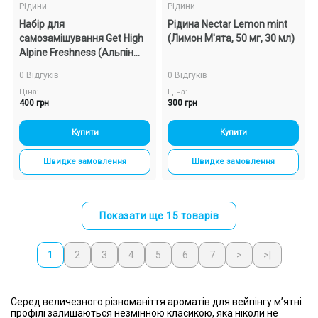
Рідини
Рідини
Набір для
Рідина Nectar Lemon mint
самозамішування Get High
(Лимон М'ята, 50 мг, 30 мл)
Alpine Freshness (Альпін
Фрешнес, 50 ​​мг, 30 мл)
0 Відгуків
0 Відгуків
Ціна:
Ціна:
400 грн
300 грн
Купити
Купити
Швидке замовлення
Швидке замовлення
Показати ще 15 товарів
1
2
3
4
5
6
7
>
>|
Серед величезного різноманіття ароматів для вейпінгу м’ятні
профілі залишаються незмінною класикою, яка ніколи не