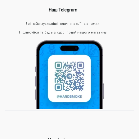
Наш Telegram
Всі найактуальніші новини, акції та знижки.
Підписуйся та будь в курсі подій нашого магазину!
Для стабільної роботи електронної сигарети важливо
правильно підбирати витратні матеріали. Найчастіше рідини
для вейпів смак м’ята випускаються на сольовому нікотині зі
співвідношенням VG/PG 50/50. Такий склад ідеально
підходить для того, щоб заправляти
картриджі для POD-
систем
, забезпечуючи швидке насичення та відмінну
смакопередачу.
М’ятний ароматизатор має хорошу текучість, а також помірний
вміст підсолоджувачів, що позитивно впливає на термін
служби випарника. На відміну від важких десертних міксів,
легка м’ятна електронка менше забруднює спіраль,
дозволяючи довше насолоджуватися чистою парою.
Характеристики м’ятних рідин для вейпів і PODів
При виборі варто звертати увагу на міцність і об’єм флакону. В