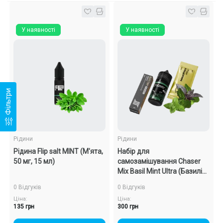
У наявності
У наявності
Фільтри
Рідини
Рідини
Рідина Flip salt MINT (М'ята,
Набір для
50 мг, 15 мл)
самозамішування Chaser
Mix Basil Mint Ultra (Базилік
М'ята, 50 мг, 30 мл)
0 Відгуків
0 Відгуків
Ціна:
Ціна:
135 грн
300 грн