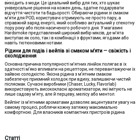
виходить з моди. Це ідеальний вибір для тих, хто шукає
універсальне рішення на кожен день, здатне подарувати
відчуття чистоти та бадьорості. Обираючи рідини зі смаком
м’яти для POD, користувачі отримують не просто пару, а
справжній заряд енергії, який особливо актуальний у спекотну
пору року або після насиченого робочого дня. У магазині
Hardsmoke представлений широкий вибір міксів, де м’ята
виступає як соло, так і в комбінації з фруктами, ягодами або
навіть тютюновими нотами.
Рідини для подів і вейпів зі смаком м’яти — свіжість і
охолодження
Основна причина популярності м’ятних лінійок полягає в їх
здатності м’яко впливати на рецептори, не перевантажуючи їх
зайвою солодкістю. Якісна рідина з м’ятним смаком
забезпечує приємний холодок при вдиху, залишаючи чистий
післясмак. Сучасні виробники (Chaser, Lucky, Flavorlab)
використовують висококласні ароматизатори, які імітують не
лише садову м’яту, але й перцеву, мелісу або ментол.
Вейпінг із м’ятними ароматами дозволяє акцентувати увагу на
самому процесі, роблячи кожну затяжку максимально
комфортною. Для власників компактних пристроїв рідина
м’ята стала базовим елементом у колекції, оскільки вона
чудово поєднується з будь-якими типами випарників і довго
не набридає. Якщо ви хочете освіжити звичні сесії паріння,
варто купити рідину смак м’ята від перевірених брендів,
представлених у нашому каталозі.
Статті