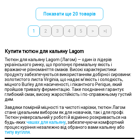
Показати ще 20 товарів
1
2
3
4
5
>
>|
Купити тютюн для кальяну Lagom
Тютюн для кальяну Lagom (Лагом) — один із лідерів
українського ринку, що пропонує преміальну якість і
вражаюче різноманіття смаків. Високі характеристики
продукту забезпечуються використанням добірної сировини:
золотистого листа Virginia, що надає м’якість і солодкість,
міцного Burley для насиченості, і пікантного Perique, який
пройшов тривалу ферментацію. Таке поєднання гарантує
глибокий смак, високу жаростійкість і по-справжньому густий
дим.
Завдяки помірній міцності та чистоті нарізки, тютюн Лагом
стане ідеальним вибором як для новачків, так і для профі.
Тютюн універсальний у роботі й відмінно розкривається на
будь-яких
чашах для кальяну
, забезпечуючи комфортний
процес куріння незалежно від обраного вами кальяну або
типу вугілля
.