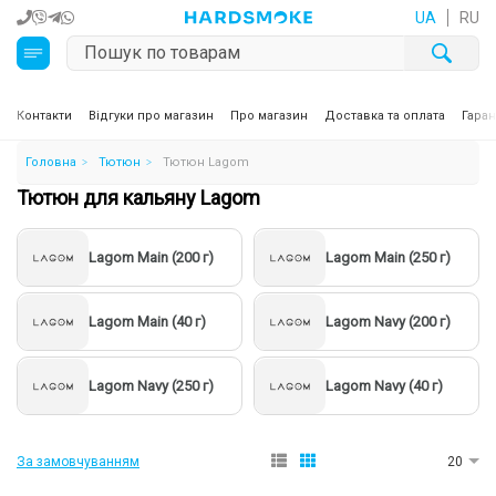
UA
RU
Кальяни
Контакти
Відгуки про магазин
Про магазин
Доставка та оплата
Гаран
Головна
Тютюн
Тютюн Lagom
Тютюн для кальяну та кальянні суміші
Тютюн для кальяну Lagom
Вугілля для кальяну
Lagom Main (200 г)
Lagom Main (250 г)
Чаші для кальяну
Аксесуари для кальяну
Lagom Main (40 г)
Lagom Navy (200 г)
Електронні сигарети (POD)
Lagom Navy (250 г)
Lagom Navy (40 г)
Комплектуючі для POD
За замовчуванням
20
Рідини для електронних сигарет