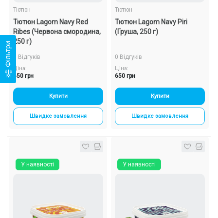
Тютюн
Тютюн
Тютюн Lagom Navy Red
Тютюн Lagom Navy Piri
Ribes (Червона смородина,
(Груша, 250 г)
250 г)
Фільтри
0 Відгуків
0 Відгуків
Ціна:
Ціна:
650 грн
650 грн
Купити
Купити
Швидке замовлення
Швидке замовлення
У наявності
У наявності