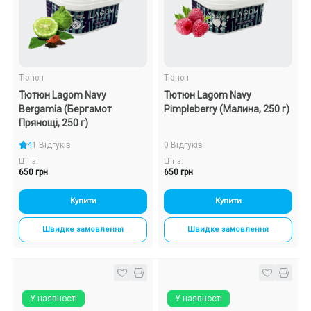
Тютюн
Тютюн
Тютюн Lagom Navy
Тютюн Lagom Navy
Bergamia (Бергамот
Pimpleberry (Малина, 250 г)
Прянощі, 250 г)
4
1 Відгуків
0 Відгуків
Ціна:
Ціна:
650 грн
650 грн
Купити
Купити
Швидке замовлення
Швидке замовлення
У наявності
У наявності