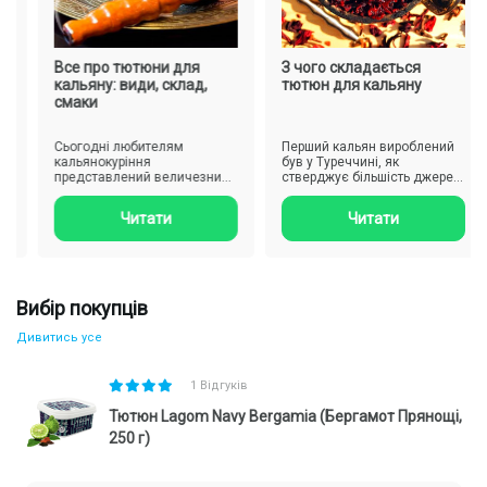
любителів десертних відтінків.
Лимонні цукати – освіжаючий і трохи кислий, відмінно
підійде для літньої курильної сесії.
Все про тютюни для
З чого складається
кальяну: види, склад,
тютюн для кальяну
смаки
Сьогодні любителям
Перший кальян вироблений
кальянокуріння
був у Туреччині, як
представлений величезний
стверджує більшість джерел,
вибір різноманітних сумішей
а Індії. І лише в 19-му сто..
тютюну, проте..
Читати
Читати
Вибір покупців
Дивитись усе
1 Відгуків
Тютюн Lagom Navy Bergamia (Бергамот Прянощі,
250 г)