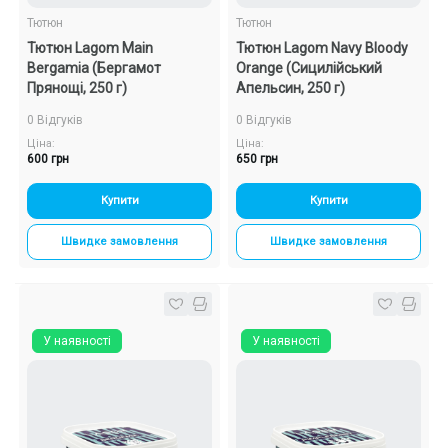
Тютюн
Тютюн
Тютюн Lagom Main
Тютюн Lagom Navy Bloody
Bergamia (Бергамот
Orange (Сицилійський
Прянощі, 250 г)
Апельсин, 250 г)
0 Відгуків
0 Відгуків
Ціна:
Ціна:
600 грн
650 грн
Купити
Купити
Швидке замовлення
Швидке замовлення
У наявності
У наявності