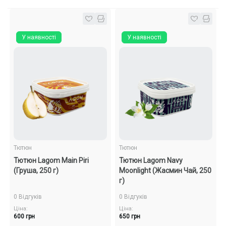
Подарункові набори
У наявності
У наявності
Уцінка
Знижки та опт
Тютюн
Тютюн
Тютюн Lagom Main Piri
Тютюн Lagom Navy
(Груша, 250 г)
Moonlight (Жасмин Чай, 250
г)
0 Відгуків
0 Відгуків
Ціна:
Ціна:
600 грн
650 грн