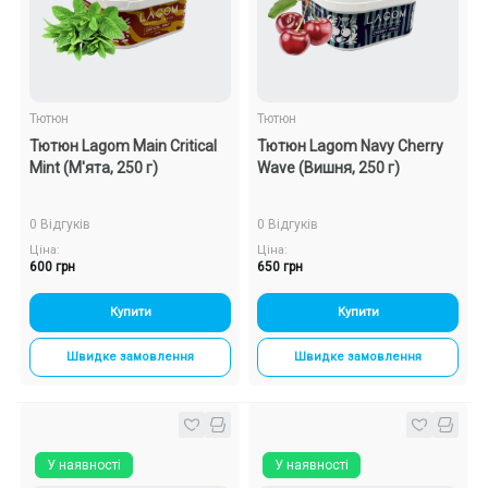
Тютюн
Тютюн
Тютюн Lagom Main Critical
Тютюн Lagom Navy Cherry
Mint (М'ята, 250 г)
Wave (Вишня, 250 г)
0 Відгуків
0 Відгуків
Ціна:
Ціна:
600 грн
650 грн
Купити
Купити
Швидке замовлення
Швидке замовлення
У наявності
У наявності