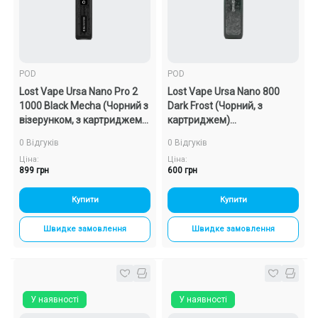
Подарункові набори
Уцінка
POD
POD
Lost Vape Ursa Nano Pro 2
Lost Vape Ursa Nano 800
Знижки та опт
1000 Black Mecha (Чорний з
Dark Frost (Чорний, з
візерунком, з картриджем)
картриджем)
Багаторазовий POD
Багаторазовий POD
0 Відгуків
0 Відгуків
Ціна:
Ціна:
899 грн
600 грн
Купити
Купити
Швидке замовлення
Швидке замовлення
У наявності
У наявності