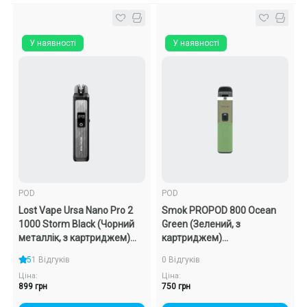
У наявності
У наявності
POD
POD
Lost Vape Ursa Nano Pro 2
Smok PROPOD 800 Ocean
1000 Storm Black (Чорний
Green (Зелений, з
металлік, з картриджем)
картриджем)
Багаторазовий POD
Багаторазовий POD
5
1 Відгуків
0 Відгуків
Ціна:
Ціна:
899 грн
750 грн