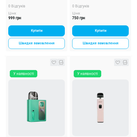
Багаторазовий POD
0 Відгуків
0 Відгуків
Ціна:
Ціна:
999 грн
750 грн
Купити
Купити
Швидке замовлення
Швидке замовлення
У наявності
У наявності