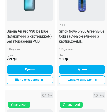
POD
POD
Suorin Air Pro 930 Ice Blue
Smok Novo 5 900 Green Blue
(Блакитний, з картриджем)
Cobra (Синьо-зелений, з
Багаторазовий POD
картриджем)
Багаторазовий POD
0 Відгуків
0 Відгуків
Ціна:
Ціна:
799 грн
980 грн
Купити
Купити
Швидке замовлення
Швидке замовлення
У наявності
У наявності