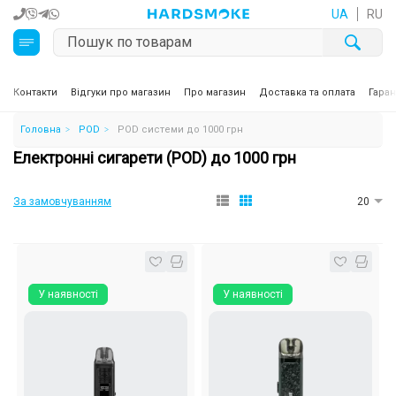
UA
RU
Кальяни
Контакти
Відгуки про магазин
Про магазин
Доставка та оплата
Гаран
Головна
POD
POD системи до 1000 грн
Тютюн для кальяну та кальянні суміші
Електронні сигарети (POD) до 1000 грн
Вугілля для кальяну
За замовчуванням
20
Чаші для кальяну
Аксесуари для кальяну
У наявності
У наявності
Електронні сигарети (POD)
Комплектуючі для POD
Рідини для електронних сигарет