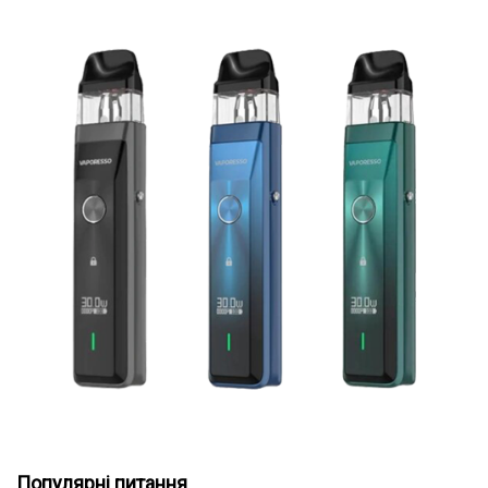
Електронні сигарети в сегменті до тисячі гривень обирають
курці, які хочуть усі переваги бокс-мода без потреби носити з
Популярні питання