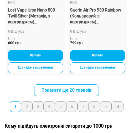
POD
POD
Lost Vape Ursa Nano 800
Suorin Air Pro 930 Rainbow
Twill Silver (Металік, з
(Кольоровий, з
картриджем)
картриджем)
Багаторазовий POD
Багаторазовий POD
0 Відгуків
0 Відгуків
Ціна:
Ціна:
600 грн
799 грн
Купити
Купити
Швидке замовлення
Швидке замовлення
Показати ще 20 товарів
1
2
3
4
5
6
7
8
>
>|
Кому підійдуть електронні сигарети до 1000 грн