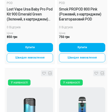
POD
POD
Lost Vape Ursa Baby Pro Pod
Smok PROPOD 800 Pink
Kit 900 Emerald Green
(Рожевий, з картриджем)
(Зелений, з картриджем)
Багаторазовий POD
Багаторазовий POD
0 Відгуків
0 Відгуків
Ціна:
Ціна:
850 грн
750 грн
Купити
Купити
Швидке замовлення
Швидке замовлення
У наявності
У наявності