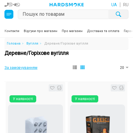
UA
RU
Кальяни
Контакти
Відгуки про магазин
Про магазин
Доставка та оплата
Гаран
Головна
Вугілля
Деревне/Горіхове вугілля
Тютюн для кальяну та кальянні суміші
Деревне/Горіхове вугілля
Вугілля для кальяну
За замовчуванням
20
Чаші для кальяну
Аксесуари для кальяну
У наявності
У наявності
Електронні сигарети (POD)
Комплектуючі для POD
Рідини для електронних сигарет