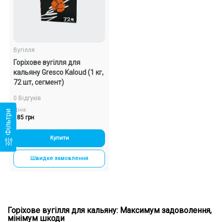
Вугілля
Горіхове вугілля для
кальяну Gresco Kaloud (1 кг,
72 шт, сегмент)
0 Відгуків
Ціна:
Фільтри
185 грн
Купити
Швидке замовлення
Горіхове вугілля для кальяну: Максимум задоволення,
мінімум шкоди