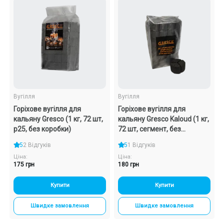
Вугілля
Вугілля
Горіхове вугілля для
Горіхове вугілля для
кальяну Gresco (1 кг, 72 шт,
кальяну Gresco Kaloud (1 кг,
р25, без коробки)
72 шт, сегмент, без
коробки)
5
2 Відгуків
5
1 Відгуків
Ціна:
Ціна:
175 грн
180 грн
Купити
Купити
Швидке замовлення
Швидке замовлення