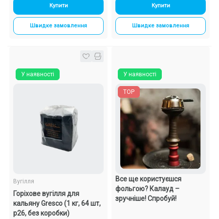
Купити
Купити
Швидке замовлення
Швидке замовлення
У наявності
У наявності
TOP
Все ще користуєшся
Вугілля
фольгою? Калауд –
Горіхове вугілля для
зручніше! Спробуй!
кальяну Gresco (1 кг, 64 шт,
р26, без коробки)