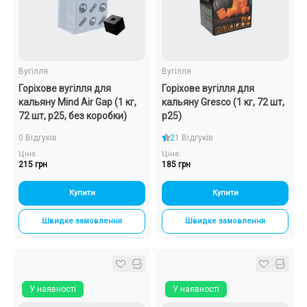
Подарункові набори
Уцінка
Вугілля
Вугілля
Горіхове вугілля для
Горіхове вугілля для
Знижки та опт
кальяну Mind Air Gap (1 кг,
кальяну Gresco (1 кг, 72 шт,
72 шт, р25, без коробки)
р25)
0 Відгуків
2
1 Відгуків
Ціна:
Ціна:
215 грн
185 грн
Купити
Купити
Швидке замовлення
Швидке замовлення
У наявності
У наявності