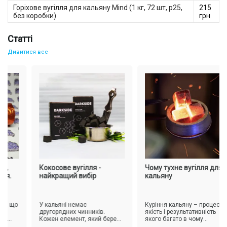
Горіхове вугілля для кальяну — ціна та фасування
Горіхове вугілля для кальяну Mind (1 кг, 72 шт, р25,
215
без коробки)
грн
Статті
Дивитися все
,
Кокосове вугілля -
Чому тухне вугілля для
.
найкращий вибір
кальяну
, що
У кальяні немає
Куріння кальяну – процес,
другорядних чинників.
якість і результативність
Кожен елемент, який бере
якого багато в чому
..
участь у приготуванні наргілі
залежить від уваги до