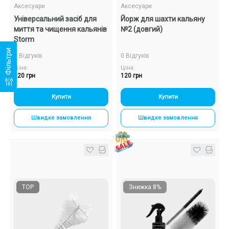
Аксесуари
Аксесуари
Універсальний засіб для
Йорж для шахти кальяну
миття та чищення кальянів
№2 (довгий)
Storm
Фільтри
0 Відгуків
0 Відгуків
Ціна:
Ціна:
220 грн
120 грн
Купити
Купити
Швидке замовлення
Швидке замовлення
TOP
Знижка 8%