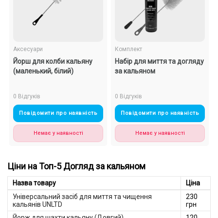
Аксесуари
Комплект
Йорш для колби кальяну
Набір для миття та догляду
(маленький, білий)
за кальяном
0 Відгуків
0 Відгуків
Повідомити про наявність
Повідомити про наявність
Немає у наявності
Немає у наявності
Ціни на Топ-5 Догляд за кальяном
Назва товару
Ціна
Універсальний засіб для миття та чищення
230
кальянів UNLTD
грн
Йорж для шахти кальяну (Довгий)
120