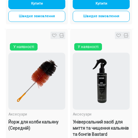
Купити
Купити
Швидке замовлення
Швидке замовлення
У наявності
У наявності
Аксесуари
Аксесуари
Йорж для колби кальяну
Універсальний засіб для
(Середній)
миття та чищення кальянів
та бонгів Bastard