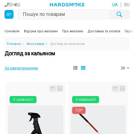
UA
RU
Кальяни
Контакти
Відгуки про магазин
Про магазин
Доставка та оплата
Гаран
Головна
Аксесуари
Догляд за кальяном
Тютюн для кальяну та кальянні суміші
Догляд за кальяном
Вугілля для кальяну
За замовчуванням
20
Чаші для кальяну
Аксесуари для кальяну
У наявності
У наявності
Електронні сигарети (POD)
TOP
Комплектуючі для POD
Рідини для електронних сигарет