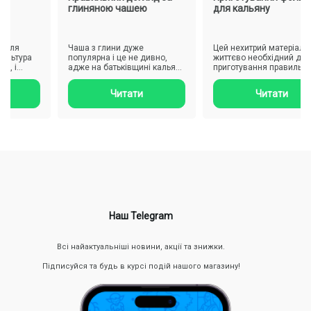
глиняною чашею
для кальяну
ля
Чаша з глини дуже
Цей нехитрий матеріал
популярна і це не дивно,
життєво необхідний для
 і
адже на батьківщині кальяну
приготування правильного
нте..
використовують її. У ній
смачного кальяну. Він є
тютю..
підсти..
Читати
Читати
Наш Telegram
Всі найактуальніші новини, акції та знижки.
Підписуйся та будь в курсі подій нашого магазину!