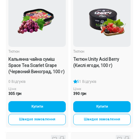
Тютюн
Тютюн
Кальянна чайна суміш
Тютюн Unity Acid Berry
Space Tea Scarlet Grape
(Кислі ягоди, 100 г)
(Червоний Виноград, 100 г)
0 Відгуків
5
1 Відгуків
Ціна:
Ціна:
305 грн
390 грн
Купити
Купити
Швидке замовлення
Швидке замовлення