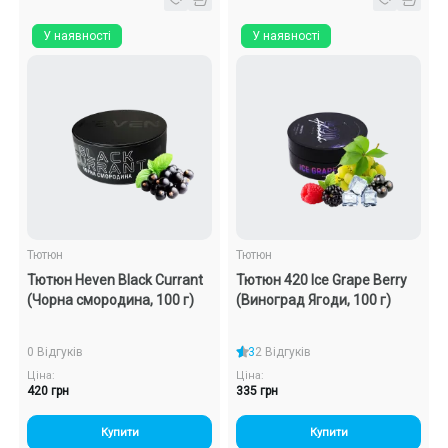
У наявності
У наявності
Тютюн
Тютюн
Тютюн Heven Black Currant
Тютюн 420 Ice Grape Berry
(Чорна смородина, 100 г)
(Виноград Ягоди, 100 г)
0 Відгуків
3
2 Відгуків
Ціна:
Ціна:
420 грн
335 грн
Купити
Купити