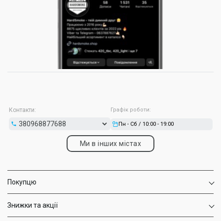
(Virginia) на перший план виходить соковитість плодів, їхня
природна солодкість, що робить покур максимально
комфортним і розслаблюючим.
Як підібрати тютюн з ягідним смаком у HardSmoke
Щоб було простіше зорієнтуватися у величезному каталозі
інтернет-магазину, ми склали наочну таблицю з популярними
позиціями:
Назва
Смакова
Головна
Міцність
продукту
група
особливість
Глибокий кисло-
Yummy Лісові
Лісові
солодкий
Контакти:
Графік роботи:
Легка
Ягоди
ягоди
аромат,
натуральність
Пн - Сб / 10:00 - 19:00
Висока
концентрація
Ми в інших містах
420 Berry
Мікс ягід
Середня
смаку,
Blast
соковитість,
густий дим
Виражена
кислинка,
Покупцю
Unity Acid
Садові /
Середня
довгий
Berry
лісові
освіжаючий
ефект
Знижки та акції
Ідеальний
CULTt G98
Садові +
баланс стиглої