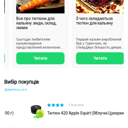
я
Все про тютюни для
З чого складається
кальяну: види, склад,
тютюн для кальяну
смаки
Сьогодні любителям
Перший кальян вироблений
х
кальянокуріння
був у Туреччині, як
представлений величезний
стверджує більшість джерел,
вибір різноманітних сумішей
а Індії. І лише в 19-му сто..
тютюну, проте..
Читати
Читати
Вибір покупців
Дивитись усе
Для зручності вибору все розмаїття смаків на сайті
HardSmoke
можна розділити на кілька основних смакових
5 Відгуків
груп. Кожен ягідний профіль має унікальні особливості, які
залежать від походження ключових нот:
 г)
Тютюн 420 Apple Squirt (Яблучні Цукерки, 100 г)
Садові ягоди. Сюди належать звичні полуниця, малина,
вишня, смородина. Для них характерна максимальна
солодкість, яскрава соковитість і м'який, домашній