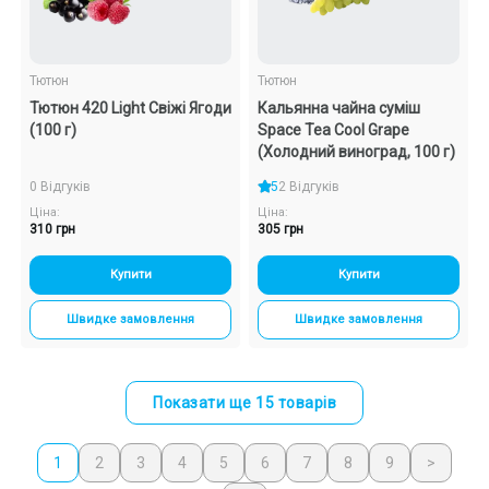
Тютюн
Тютюн
Тютюн 420 Light Свіжі Ягоди
Кальянна чайна суміш
(100 г)
Space Tea Cool Grape
(Холодний виноград, 100 г)
0 Відгуків
5
2 Відгуків
Ціна:
Ціна:
310 грн
305 грн
Купити
Купити
Швидке замовлення
Швидке замовлення
Показати ще 15 товарів
1
2
3
4
5
6
7
8
9
>