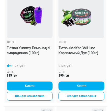
Подарункові набори
Уцінка
Знижки та опт
Тютюн
Тютюн
Тютюн Yummy Лимонад зі
Тютюн Molfar Chill Line
смородиною (100 г)
Карпатський Дух (100 г)
4
4 Відгуків
0 Відгуків
Ціна:
Ціна:
335 грн
290 грн
Купити
Купити
Швидке замовлення
Швидке замовлення