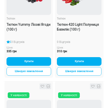
Тютюн
Тютюн
Тютюн Yummy Лісові Ягоди
Тютюн 420 Light Полуниця
(100 г)
Базилік (100 г)
5
3 Відгуків
0 Відгуків
Ціна:
Ціна:
335 грн
310 грн
Купити
Купити
Швидке замовлення
Швидке замовлення
У наявності
У наявності