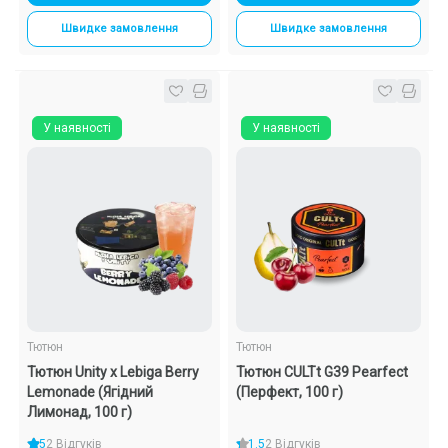
Швидке замовлення
Швидке замовлення
У наявності
У наявності
Тютюн
Тютюн
Тютюн Unity x Lebiga Berry
Тютюн CULTt G39 Pearfect
Lemonade (Ягідний
(Перфект, 100 г)
Лимонад, 100 г)
5
2 Відгуків
1.5
2 Відгуків