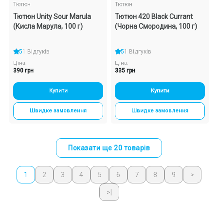
Тютюн
Тютюн
Тютюн Unity Sour Marula
Тютюн 420 Black Currant
(Кисла Марула, 100 г)
(Чорна Смородина, 100 г)
5
1 Відгуків
5
1 Відгуків
Ціна:
Ціна:
390 грн
335 грн
Купити
Купити
Швидке замовлення
Швидке замовлення
Показати ще 20 товарів
1
2
3
4
5
6
7
8
9
>
>|