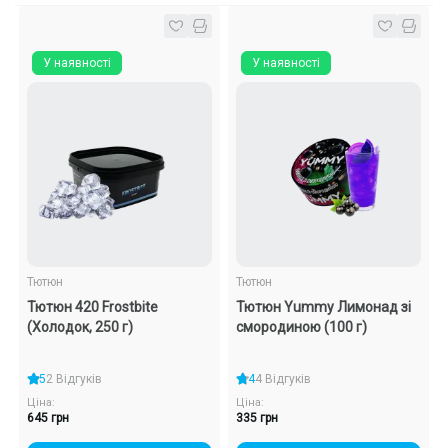
У наявності
У наявності
Тютюн
Тютюн
Тютюн 420 Frostbite
Тютюн Yummy Лимонад зі
(Холодок, 250 г)
смородиною (100 г)
5
2 Відгуків
4
4 Відгуків
Ціна:
Ціна:
645 грн
335 грн