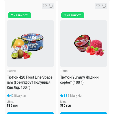
У наявності
У наявності
Тютюн
Тютюн
Тютюн 420 Frost Line Space
Тютюн Yummy Ягідний
jam (Грейпфрут Полуниця
сорбет (100 г)
Ківі Лід, 100 г)
4
2 Відгуків
4.8
5 Відгуків
Ціна:
Ціна:
335 грн
335 грн