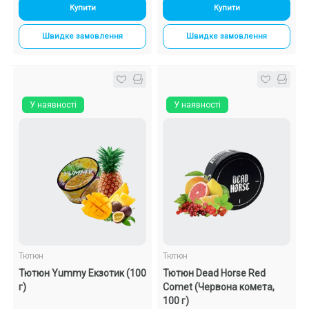
Купити
Купити
Швидке замовлення
Швидке замовлення
У наявності
У наявності
Тютюн
Тютюн
Тютюн Yummy Екзотик (100
Тютюн Dead Horse Red
г)
Comet (Червона комета,
100 г)