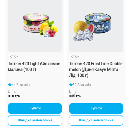
Тютюн
Тютюн
Тютюн 420 Light Айс лимон
Тютюн 420 Frost Line Double
малина (100 г)
melon (Диня Кавун М'ята
Лід, 100 г)
4
4 Відгуків
5
2 Відгуків
Ціна:
Ціна:
310 грн
335 грн
Купити
Купити
Швидке замовлення
Швидке замовлення