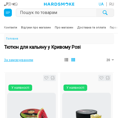
UA
RU
Кальяни
Контакти
Відгуки про магазин
Про магазин
Доставка та оплата
Гаран
Головна
Тютюн для кальяну та кальянні суміші
Тютюн для кальяну у Кривому Розі
Вугілля для кальяну
За замовчуванням
20
Чаші для кальяну
Аксесуари для кальяну
У наявності
У наявності
Електронні сигарети (POD)
Комплектуючі для POD
Рідини для електронних сигарет