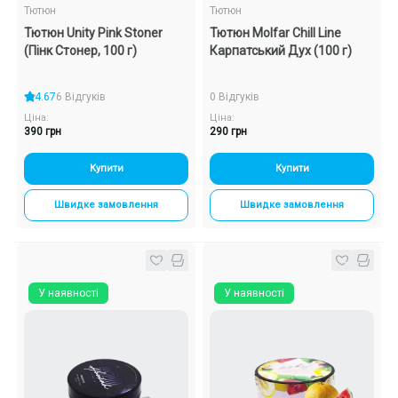
Тютюн
Тютюн
Тютюн Unity Pink Stoner
Тютюн Molfar Chill Line
(Пінк Стонер, 100 г)
Карпатський Дух (100 г)
4.67
6 Відгуків
0 Відгуків
Ціна:
Ціна:
390 грн
290 грн
Купити
Купити
Швидке замовлення
Швидке замовлення
У наявності
У наявності