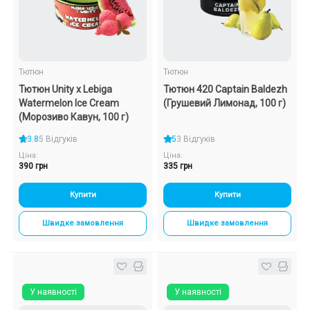
Подарункові набори
Уцінка
Тютюн
Тютюн
Тютюн Unity x Lebiga
Тютюн 420 Captain Baldezh
Знижки та опт
Watermelon Ice Cream
(Грушевий Лимонад, 100 г)
(Морозиво Кавун, 100 г)
3.8
5 Відгуків
5
3 Відгуків
Ціна:
Ціна:
390 грн
335 грн
Купити
Купити
Швидке замовлення
Швидке замовлення
У наявності
У наявності