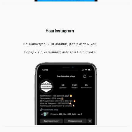
Шанувальники м'якого куріння вибирають легкі лінійки
від Jibiar, CULTt, Serbetli або Adalya на основі листа
Virginia, що відрізняються делікатним смаком без
яскравої гіркоти та помірною міцністю, завдяки чому
підходять для тривалих кальянних сесій.
Любителям помірної міцності та високої жаростійкості
Наш Instagram
ідеальним рішенням стане популярний український
тютюн 420 (в лінійках Light та Black), а також актуальні
позиції від Unity, Molfar чи Loud.
Всі найактуальніші новини, добірки та мікси
Досвідчені поціновувачі щільного і міцного диму
віддають перевагу заправкам на основі листа Burley від
Поради від кальянних майстрів HardSmoke
Tangiers (у лінійках Noir і Burley), Dead Horse або міксам,
що зігрівають, від брендів Enigma і Creepy.
Також на сайті доступні легкі безнікотинові суміші Space Tea та
Swipe для тих, хто цінує виключно чистий смак.
Як замовити тютюн для кальяну в Кривому Розі
онлайн
Оформити покупку на сайті Hardsmoke з доставкою можна в
кілька кліків через віртуальний кошик. З метою зручного
пошуку всі товари розподілені за категоріями, брендами,
смаковими напрямками (ягідні, фруктові, свіжі, десертні),
рівнем міцності. Мінімальна сума замовлення у магазині
складає 300 гривень. При оформленні заявки достатньо
вказати контактні дані, вибрати оптимальний варіант оплати
(накладений платіж при отриманні або переказ на банківську
картку) та кращий спосіб транспортування.