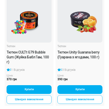
Тютюн
Тютюн
Тютюн CULTt G79 Bubble
Тютюн Unity Guarana berry
Gum (Жуйка Бабл Гам, 100
(Гуарана з ягодами, 100 г)
г)
5
1 Відгуків
5
3 Відгуків
Ціна:
Ціна:
370 грн
390 грн
Купити
Купити
Швидке замовлення
Швидке замовлення