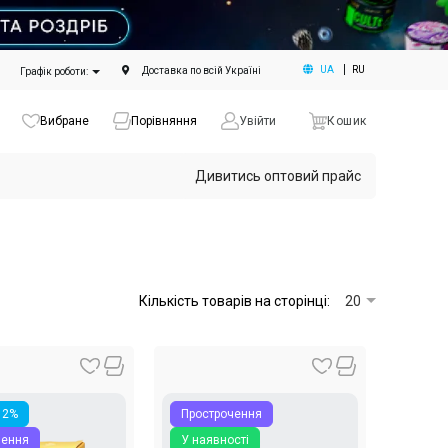
UA
RU
Доставка по всій Україні
Графік роботи:
Вибране
Порівняння
Увійти
Кошик
Дивитись оптовий прайс
Кількість товарів на сторінці:
20
12%
Прострочення
чення
У наявності