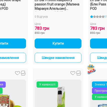
рад)
passion fruit orange (Малина
(Блю Разз
й POD
Маракуя Апельсин)
POD
Одноразовий POD
0 Відгуків
1
Ціна:
Ціна:
783 грн
783 грн
890 грн
890 грн
+
-
+
упити
Купити
замовлення
Швидке замовлення
Швидк
ня
У наявності
Знижка 
Простро
У наявно