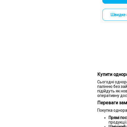
Швидке 
Купити однор
Сьогодні однор
палінню без зай
підійдуть як но
оперативну дост
Переваги зам
Покупка одноразо
Прямі пос
продукції
Широкий в