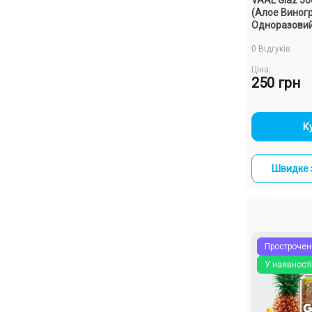
(Алое Виног
Одноразови
0 Відгуків
Ціна:
250 грн
-
К
Швидке 
Прострочен
У наявності