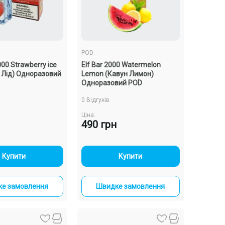
POD
000 Strawberry ice
Elf Bar 2000 Watermelon
 Лід) Одноразовий
Lemon (Кавун Лимон)
Одноразовий POD
0 Відгуків
Ціна:
490 грн
-
+
-
+
Купити
Купити
е замовлення
Швидке замовлення