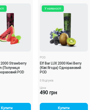
сті
У наявності
POD
X 2000 Strawberry
Elf Bar LUX 2000 Kiwi Berry
n (Полуниця
(Ківі Ягода) Одноразовий
норазовий POD
POD
0 Відгуків
Ціна:
490 грн
-
+
-
+
Купити
Купити