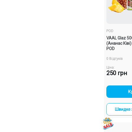
POD
VAAL Glaz 50
(Ананас Ківі
POD
0 Відгуків
Ціна:
250 грн
-
К
Швидке 