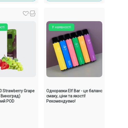
сті
У наявності
00 Strawberry Grape
Одноразки Elf Bar - це баланс
 Виноград)
смаку, ціни та якості!
вий POD
Рекомендуємо!