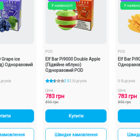
У наявності
У наявно
POD
POD
0 Grape ice
Elf Bar Pi9000 Double Apple
Elf Bar Pi
ід) Одноразовий
(Підвійне яблуко)
Одноразо
Одноразовий POD
ідгуків
2.5
2 Відгуків
0 Відгуків
Ціна:
Ціна:
783 грн
783 грн
890 грн
890 грн
+
-
+
упити
Купити
замовлення
Швидке замовлення
Швидк