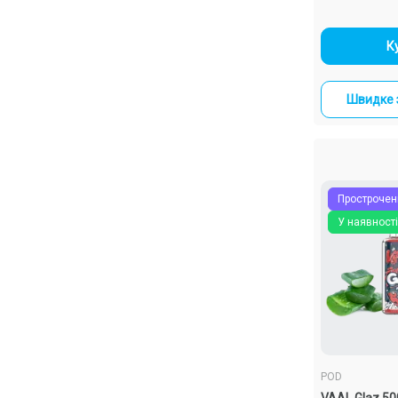
-
К
Швидке 
Прострочен
У наявності
POD
VAAL Glaz 50