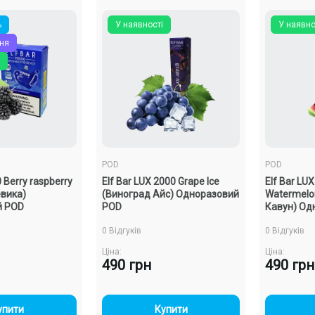
%
У наявності
У наявно
ня
POD
POD
0 Berry raspberry
Elf Bar LUX 2000 Grape Ice
Elf Bar LU
вика)
(Виноград Айс) Одноразовий
Watermelo
й POD
POD
Кавун) Од
0 Відгуків
0 Відгуків
Ціна:
Ціна:
490 грн
490 грн
+
-
+
упити
Купити