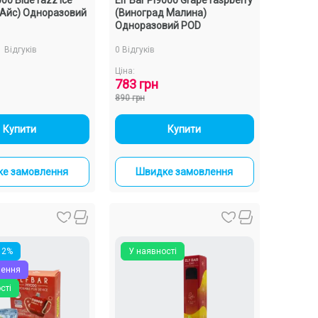
 Айс) Одноразовий
(Виноград Малина)
Одноразовий POD
1 Відгуків
0 Відгуків
Ціна:
783 грн
890 грн
-
+
-
+
Купити
Купити
е замовлення
Швидке замовлення
12%
У наявності
чення
сті