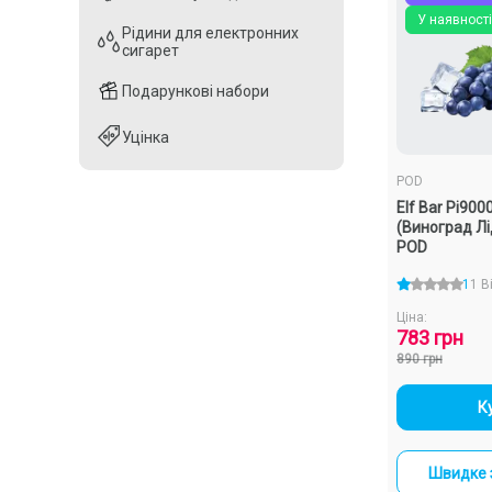
У наявності
Рідини для електронних
Рідини для електронних
сигарет
сигарет
Подарункові набори
Подарункові набори
Уцінка
Уцінка
POD
Elf Bar Pi900
(Виноград Л
POD
1
1 В
Ціна:
783 грн
890 грн
-
К
Швидке 