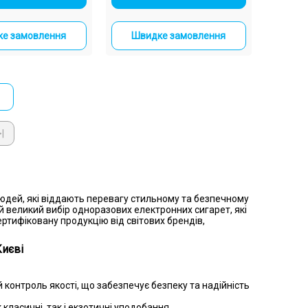
е замовлення
Швидке замовлення
>|
юдей, які віддають перевагу стильному та безпечному
й великий вибір одноразових електронних сигарет, які
ертифіковану продукцію від світових брендів,
Києві
 контроль якості, що забезпечує безпеку та надійність
класичні, так і екзотичні уподобання.