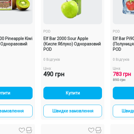
POD
POD
00 Pineapple Kiwi
Elf Bar 2000 Sour Apple
Elf Bar Pi9
) Одноразовий
(Кисле Яблуко) Одноразовий
(Полуниця
POD
POD
0 Відгуків
0 Відгуків
Ціна:
Ціна:
490 грн
783 грн
890 грн
+
-
+
упити
Купити
замовлення
Швидке замовлення
Швидк