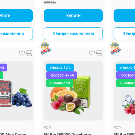
890 грн
+
-
+
упити
Купити
замовлення
Швидке замовлення
Швидк
ня
Знижка 12%
Знижка 
Прострочення
Простро
У наявності
У наявно
POD
POD
00 Aloe Grape
Elf Bar Pi9000 Raspberry
Elf Bar Pi9