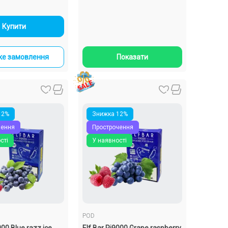
-
+
Купити
е замовлення
Показати
12%
Знижка 12%
чення
Прострочення
сті
У наявності
POD
000 Blue razz ice
Elf Bar Pi9000 Grape raspberry