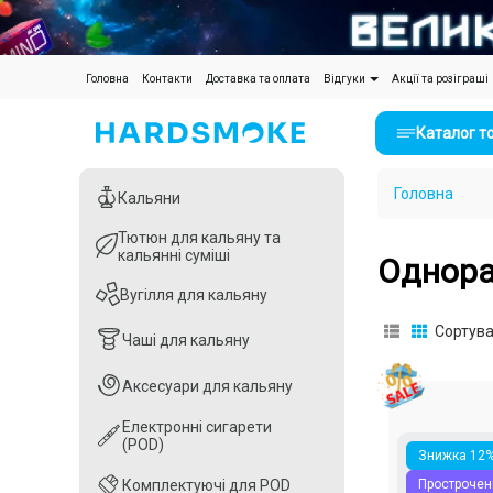
(current)
Головна
Контакти
Доставка та оплата
Відгуки
Акції та розіграші
Каталог т
Головна
Кальяни
Кальяни
Тютюн для кальяну та
Тютюн для кальяну та
кальянні суміші
кальянні суміші
Однора
Вугілля для кальяну
Вугілля для кальяну
Сортува
Чаші для кальяну
Чаші для кальяну
Аксесуари для кальяну
Аксесуари для кальяну
Електронні сигарети
Електронні сигарети
(POD)
(POD)
Знижка 12
Прострочен
Комплектуючі для POD
Комплектуючі для POD