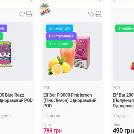
ня
Знижка 12%
У наявно
Прострочення
У наявності
POD
POD
00 Blue Razz
Elf Bar Pi9000 Pink lemon
Elf Bar 20
Одноразовий POD
(Пінк Лимон) Одноразовий
(Полуниця
POD
Одноразо
ідгуків
0 Відгуків
0 Відгуків
Ціна:
Ціна:
490 грн
783 грн