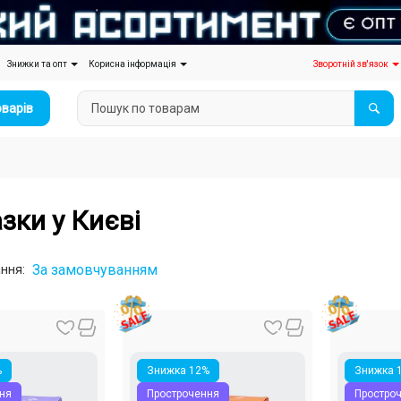
Знижки та опт
Корисна інформація
Зворотній зв'язок
оварів
зки у Києві
За замовчуванням
ння:
%
Знижка 12%
Знижка 
ня
Прострочення
Простро