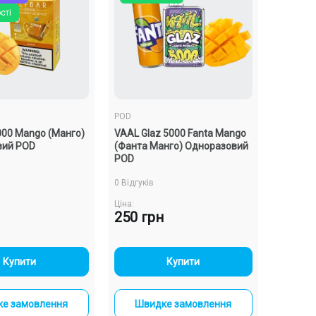
сті
POD
9000 Mango (Манго)
VAAL Glaz 5000 Fanta Mango
вий POD
(Фанта Манго) Одноразовий
POD
0 Відгуків
Ціна:
250 грн
-
+
-
+
Купити
Купити
е замовлення
Швидке замовлення