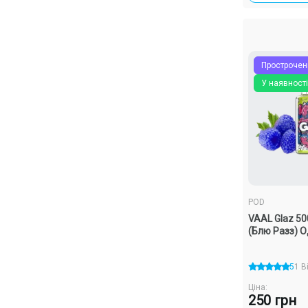
Прострочен
У наявності
POD
VAAL Glaz 50
(Блю Разз) 
5
1 В
Ціна:
250 грн