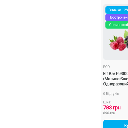
Знижка 12
Прострочен
У наявності
POD
Elf Bar Pi900
(Малина Єже
Одноразови
0 Відгуків
Ціна:
783 грн
890 грн
-
К