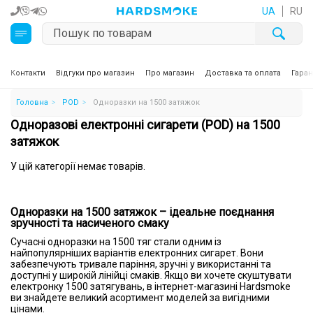
UA
RU
Кальяни
Контакти
Відгуки про магазин
Про магазин
Доставка та оплата
Гаран
Головна
POD
Одноразки на 1500 затяжок
Тютюн для кальяну та кальянні суміші
Одноразові електронні сигарети (POD) на 1500
Вугілля для кальяну
затяжок
У цій категорії немає товарів.
Чаші для кальяну
Аксесуари для кальяну
Одноразки на 1500 затяжок – ідеальне поєднання
зручності та насиченого смаку
Електронні сигарети (POD)
Сучасні одноразки на 1500 тяг стали одним із
найпопулярніших варіантів електронних сигарет. Вони
забезпечують тривале паріння, зручні у використанні та
Комплектуючі для POD
доступні у широкій лінійці смаків. Якщо ви хочете скуштувати
електронку 1500 затягувань, в інтернет-магазині Hardsmoke
ви знайдете великий асортимент моделей за вигідними
Рідини для електронних сигарет
цінами.