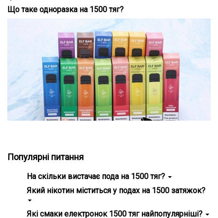
Що таке одноразка на 1500 тяг?
Подарункові набори
Уцінка
Знижки та опт
Популярні питання
На скільки вистачає пода на 1500 тяг?
Середній час використання залежить від інтенсивності
Який нікотин міститься у подах на 1500 затяжок?
паріння. Зазвичай він слугує від 3 до 7 днів.
Більшість моделей мають вміст нікотину від 2 до 5%.
Які смаки електронок 1500 тяг найпопулярніші?