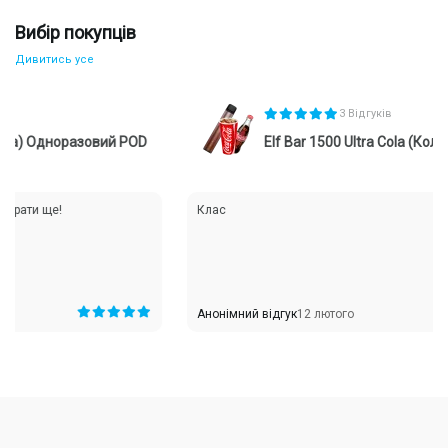
Вибір покупців
Дивитись усе
3 Відгуків
) Одноразовий POD
Elf Bar 1500 Ultra Cola (Кола) О
Одноразка на 1500 затягувань розрахована на тривале
використання. Середня тривалість роботи залежить від
частоти паріння:
и ще!
Клас
При помірному використанні вистачає на 4-6 днів.
При активному парінні може прослужити 2-3 дні.
За рідкого використання – вистачити на тиждень чи
довше.
Таким чином, електронка 1500 затяжок – це зручний варіант
для тих, хто хоче насолоджуватися парінням без зайвих
Анонімний відгук
12 лютого
турбот.
Як вибрати та купити одноразку 1500 тяг?
Перед тим як
купити електронну сигарету
, зверніть увагу на
кілька важливих факторів:
Фортеця нікотину – стандартні моделі містять 2-5%
нікотину, але є й безнікотинові варіанти.