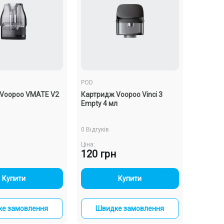
POD
 Voopoo VMATE V2
Картридж Voopoo Vinci 3
Empty 4 мл
0 Відгуків
Ціна:
120 грн
-
+
-
+
Купити
Купити
е замовлення
Швидке замовлення