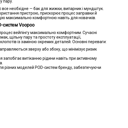
у пару.
все необхідне — бак для жижки, випарник і мундштук.
ористання пристрою, прискорює процес заправки й
ацію максимально комфортною навіть для новачків.
D-систем Voopoo
 процес вейпінгу максимально комфортним. Сучасні
ак, щільну пару та простоту експлуатації,
лопотів із заміною окремих деталей. Основні переваги:
аправляються зверху або збоку, що мінімізує ризик
я запобігає витіканню рідини навіть при активному
а.
для різних моделей POD-систем бренду, забезпечуючи
стання.
з фіксованими й змінними випарниками, що дозволяє
тиль паріння.
тньо просто встановити новий витратник.
их користувачів, поєднуючи простоту використання з
озволяє підібрати ідеальне рішення під будь-яку POD-
ктеристиками:
випарника
Заправка