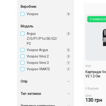
Виробник
Voopoo
9
У наявності
Модель
Argus
5
Z/G/P1/P1s/SE/G2/
P2
Voopoo Argus
5
Voopoo Vinci 2
2
Voopoo Vinci 3
1
POD
Voopoo VMATE
1
Картридж Voo
V2 1.2 Ом
Опір
0 Відгуків
Тип затяжки
Ціна:
130 грн