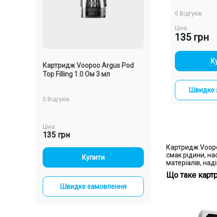
0 Відгуків
Ціна:
135 грн
-
К
s Pod
Картридж Voopoo Argus Pod
Картридж Voopoo
Top Filling 1.0 Ом 3 мл
1.0 Ом 2 мл
Швидке 
0 Відгуків
0 Відгуків
Ціна:
Ціна:
135 грн
135 грн
Картридж Voopo
смак рідини, на
-
+
-
+
Купити
Купи
матеріалів, над
Що таке картр
ння
Швидке замовлення
Швидке зам