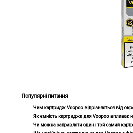
Зручність
Популярні питання
Картридж на ПОД
якісною парою 
Чим картридж Voopoo відрізняється від окр
Сумісність к
Картридж для Voopoo поєднує бак і випарник, сп
Як ємність картриджа для Voopoo впливає н
Картриджі відр
систему бренду
Чим більший бак картриджа для Вупу, тим рідше з
Чи можна заправляти один і той самий карт
Так, але краще купити окремі картриджі для POD-