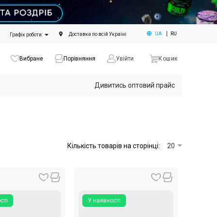
UA
RU
Доставка по всій Україні
Графік роботи:
Вибране
Порівняння
Увійти
Кошик
Дивитись оптовий прайс
Кількість товарів на сторінці:
20
сті
У наявності