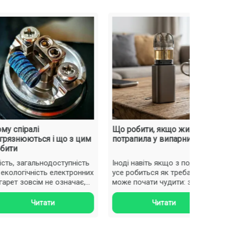
 зручність експлуатації. При покупці важливо
тивно й приносив задоволення від паріння:
чем. Досвідченим користувачам підійдуть змінні
 вільної — від 0.3 до 0.7 Ом.
opoo
і
риджів
іралі
Що робити, якщо жижа
Що
нюються і що з цим
потрапила у випарник?
ба
 загальнодоступність
Іноді навіть якщо з подиком
Сит
огічність електронних
усе робиться як треба, він
бач
 зовсім не означає,
може почати чудити: замість
виб
 потрібн..
нормальної тяги з..
дос
При
Читати
Читати