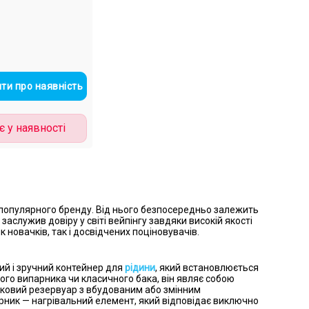
ти про наявність
 у наявності
опулярного бренду. Від нього безпосередньо залежить
заслужив довіру у світі вейпінгу завдяки високій якості
 новачків, так і досвідчених поціновувачів.
й і зручний контейнер для
рідини
, який встановлюється
мого випарника чи класичного бака, він являє собою
иковий резервуар з вбудованим або змінним
ик — нагрівальний елемент, який відповідає виключно