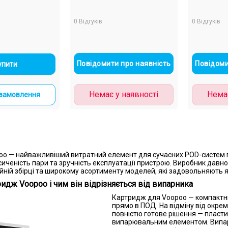
0 Відгуків
0 Відгуків
+
Повідомити про наявність
Повідоми
упити
 Argus Pod
Немає у наявності
Немає
замовлення
o — найважливіший витратний елемент для сучасних POD-систем п
сиченість пари та зручність експлуатації пристрою. Виробник давно 
ти
ійній збірці та широкому асортименту моделей, які задовольняють як
идж Voopoo і чим він відрізняється від випарника
овлення
Картридж для Voopoo — компактни
прямо в ПОД. На відміну від окре
повністю готове рішення — пласт
випарювальним елементом. Випарн