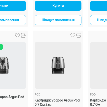
+
-
+
упити
Купити
замовлення
Швидке замовлення
Швидк
POD
POD
opoo Argus Pod
Картридж Voopoo Argus Pod
Картридж
0.7 Ом 2 мл
0.7 Ом