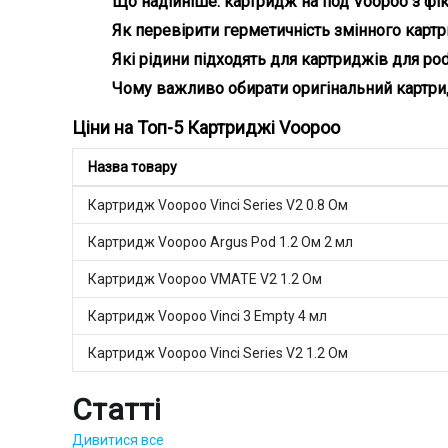
Що надійніше: картридж на под Voopoo з фі
Змінні картриджі Voopoo вигідніші, а фіксовані про
Як перевірити герметичність змінного кар
Потрібно заправити і залишити на кілька хвилин —
Які рідини підходять для картриджів для po
У картриджі для ПОДів Voopoo рекомендується за
Чому важливо обирати оригінальний картрид
Лише оригінальна продукція забезпечує надійну сум
Ціни на Топ-5 Картриджі Voopoo
Назва товару
Картридж Voopoo Vinci Series V2 0.8 Ом
Картридж Voopoo Argus Pod 1.2 Ом 2 мл
Таке різноманіт
система для но
Картридж Voopoo VMATE V2 1.2 Ом
Технічні особ
Картриджі для 
Картридж Voopoo Vinci 3 Empty 4 мл
виготовле
Картридж Voopoo Vinci Series V2 1.2 Ом
ємність в
опір зале
для забез
Статті
Завдяки продума
Як обрати ві
Дивитися все