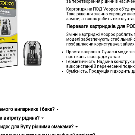
за перетворення рідини в насичен
Картридж на ПОД Voopoo об’єднує 
Таке рішення значно спрощує вик
заміни, а також робить експлуат
Переваги картриджів для PO
Змінні картриджі Voopoo роблять
моделі забезпечують стабільний см
позбавляючи користувача зайвих к
Проста заправка. Сучасні моделі з
протікань і заощаджує час.
Герметичність. Надійна конструкці
використанні й перенесенні подик
Сумісність. Продукція підходить 
універсальність і гнучкість викори
Різноманіття. Доступні варіанти 
обрати оптимальний варіант під с
 експлуатації. Не потрібно окремо міняти бак чи випарник — доста
 Voopoo робить вейпінг зручним як для новачків, так і досвідчен
та насиченим смаком.
емого випарника і бака?
артриджів Voopoo з популярними моделями
рощуючи експлуатацію подсистеми.
а витрату рідини?
ізняються продуманою конструкцією та широким асортиментом, що д
. Нижче представлена таблиця з актуальними моделями та їх хара
надобиться заправка. Однак витрата рідини залежить від опору.
ридж для Вупу різними смаками?
Модель ПОДу
Об’єм картриджа
Тип 
систем Voopoo, щоб не змішувалися аромати.