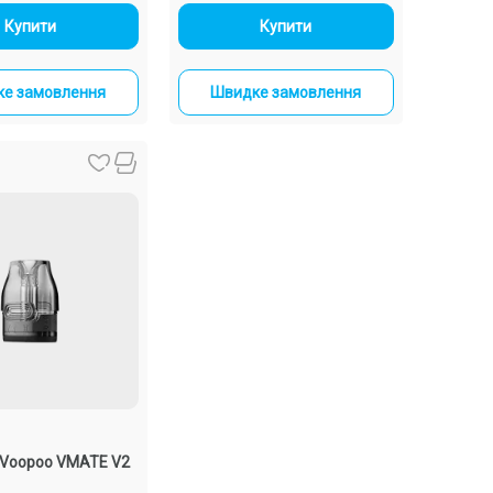
-
+
-
+
Купити
Купити
е замовлення
Швидке замовлення
 Voopoo VMATE V2