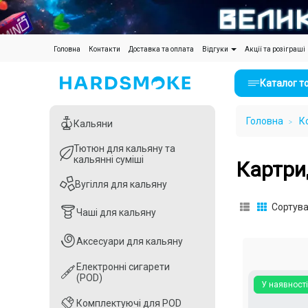
(current)
Головна
Контакти
Доставка та оплата
Відгуки
Акції та розіграші
Каталог т
Головна
К
Кальяни
Кальяни
Тютюн для кальяну та
Тютюн для кальяну та
кальянні суміші
кальянні суміші
Картри
Вугілля для кальяну
Вугілля для кальяну
Сортува
Чаші для кальяну
Чаші для кальяну
Аксесуари для кальяну
Аксесуари для кальяну
Електронні сигарети
Електронні сигарети
(POD)
(POD)
У наявності
Комплектуючі для POD
Комплектуючі для POD