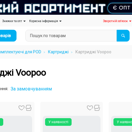
Знижки та опт
Корисна інформація
Зворотній зв'язок
оварів
омплектуючі для POD
Картриджі
Картриджі Voopoo
джі Voopoo
За замовчуванням
ння:
У наявності
У наявно