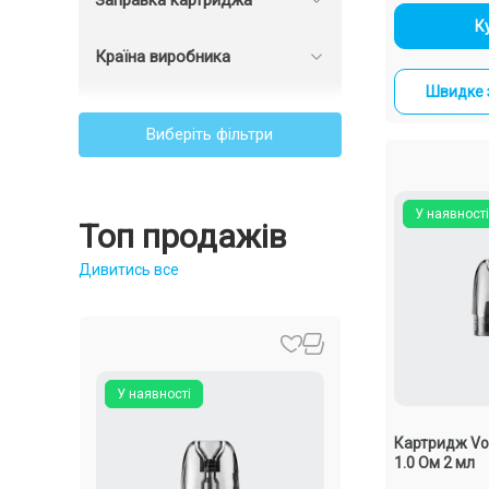
Заправка картриджа
-
К
Країна виробника
Швидке 
Виберіть фільтри
У наявності
Топ продажів
Дивитись все
У наявності
У наявності
Картридж Vo
1.0 Ом 2 мл