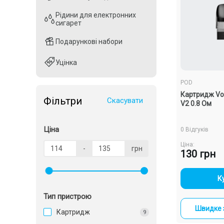
Рідини для електронних
Рідини для електронних
сигарет
сигарет
Подарункові набори
Подарункові набори
Уцінка
Уцінка
POD
Картридж Voo
Фільтри
Скасувати
V2 0.8 Ом
Ціна
0 Відгуків
Ціна:
-
грн
130 грн
-
К
Тип пристрою
Швидке 
Картридж
9