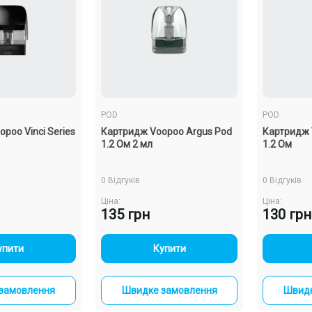
POD
POD
poo Vinci Series
Картридж Voopoo Argus Pod
Картридж
1.2 Ом 2 мл
1.2 Ом
0 Відгуків
0 Відгуків
Ціна:
Ціна:
135 грн
130 грн
+
-
+
упити
Купити
замовлення
Швидке замовлення
Швидк