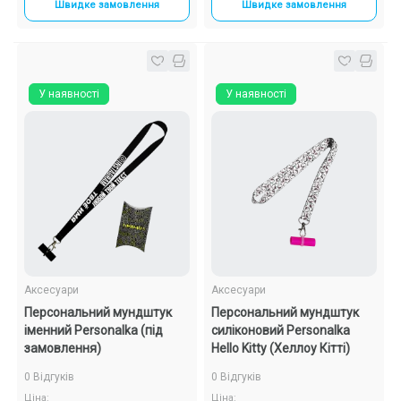
Швидке замовлення
Швидке замовлення
У наявності
У наявності
Аксесуари
Аксесуари
Персональний мундштук
Персональний мундштук
іменний Personalka (під
силіконовий Personalka
замовлення)
Hello Kitty (Хеллоу Кітті)
0 Відгуків
0 Відгуків
Ціна:
Ціна: