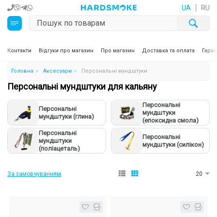
UA
RU
Кальяни
Контакти
Відгуки про магазин
Про магазин
Доставка та оплата
Гаран
Головна
Аксесуари
Персональні мундштуки
Тютюн для кальяну та кальянні суміші
Персональні мундштуки для кальяну
Вугілля для кальяну
Персональні
Персональні
мундштуки
мундштуки (глина)
Чаші для кальяну
(епоксидна смола)
Персональні
Персональні
Аксесуари для кальяну
мундштуки
мундштуки (силікон)
(поліацеталь)
Електронні сигарети (POD)
За замовчуванням
20
Комплектуючі для POD
Рідини для електронних сигарет