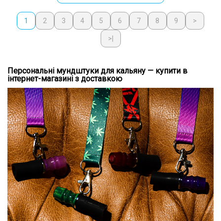
1
2
3
4
5
6
7
8
9
>
>|
Персональні мундштуки для кальяну — купити в
інтернет-магазині з доставкою