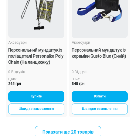
Аксесуари
Аксесуари
Персональний мундштук із
Персональний мундштук із
поліацеталі Personalka Poly
кераміки Gusto Blue (Синій)
Chain (На ланцюжку)
0 Відгуків
0 Відгуків
Ціна:
Ціна:
265 грн
340 грн
Купити
Купити
Швидке замовлення
Швидке замовлення
Показати ще 20 товарів