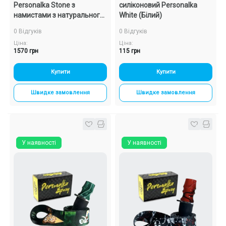
Personalka Stone з
силіконовий Personalka
намистами з натурального
White (Білий)
каменю v2 (Чорний, Золото)
0 Відгуків
0 Відгуків
Ціна:
Ціна:
1570 грн
115 грн
Купити
Купити
Швидке замовлення
Швидке замовлення
У наявності
У наявності