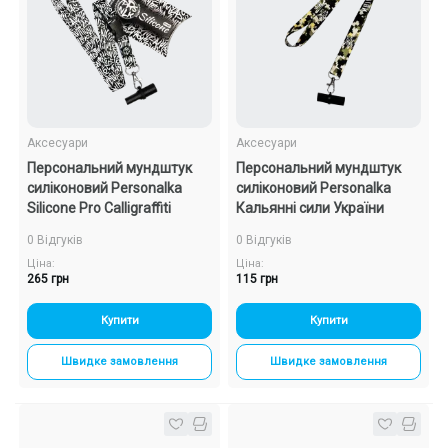
Аксесуари
Аксесуари
Персональний мундштук
Персональний мундштук
силіконовий Personalka
силіконовий Personalka
Silicone Pro Calligraffiti
Кальянні сили України
0 Відгуків
0 Відгуків
Ціна:
Ціна:
265 грн
115 грн
Купити
Купити
Швидке замовлення
Швидке замовлення