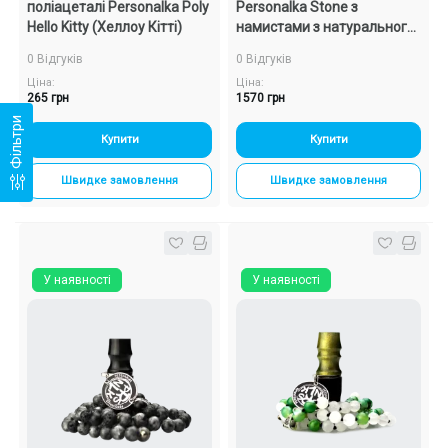
поліацеталі Personalka Poly
Personalka Stone з
Hello Kitty (Хеллоу Кітті)
намистами з натурального
каменю (сірий)
0 Відгуків
0 Відгуків
Ціна:
Ціна:
265 грн
1570 грн
Фільтри
Купити
Купити
Швидке замовлення
Швидке замовлення
У наявності
У наявності