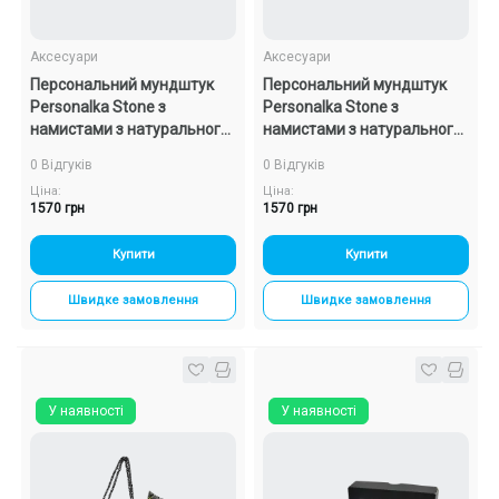
Аксесуари
Аксесуари
Персональний мундштук
Персональний мундштук
Personalka Stone з
Personalka Stone з
намистами з натурального
намистами з натурального
каменю (чорний, сірий)
каменю (Зелений, Золото)
0 Відгуків
0 Відгуків
Ціна:
Ціна:
1570 грн
1570 грн
Купити
Купити
Швидке замовлення
Швидке замовлення
У наявності
У наявності