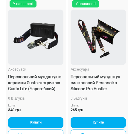
У наявності
У наявності
Аксесуари
Аксесуари
Персональний мундштук із
Персональний мундштук
кераміки Gusto зі стрічкою
силіконовий Personalka
Gusto Life (Чорно-білий)
Silicone Pro Hustler
0 Відгуків
0 Відгуків
Ціна:
Ціна:
340 грн
265 грн
Купити
Купити