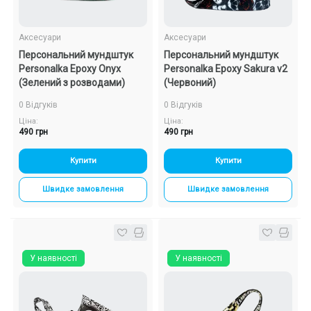
Аксесуари
Аксесуари
Персональний мундштук
Персональний мундштук
Personalka Epoxy Onyx
Personalka Epoxy Sakura v2
(Зелений з розводами)
(Червоний)
0 Відгуків
0 Відгуків
Ціна:
Ціна:
490 грн
490 грн
Купити
Купити
Швидке замовлення
Швидке замовлення
У наявності
У наявності