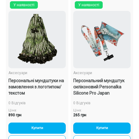
У наявності
У наявності
Подарункові набори
Уцінка
Знижки та опт
Аксесуари
Аксесуари
Персональні мундштуки на
Персональний мундштук
замовлення з логотипом/
силіконовий Personalka
текстом
Silicone Pro Japan
0 Відгуків
0 Відгуків
Ціна:
Ціна:
890 грн
265 грн
Купити
Купити