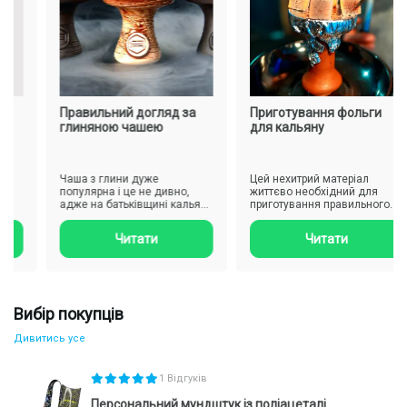
Переваги покупки персонального мундштука
Захист здоров'я та дотримання особистої гігієни
Сумісність з більшістю кальянних шлангів та адаптерів
Широкий вибір дизайнів і матеріалів
Багаторазове використання, економічність та
екологічність
Правильний догляд за
Приготування фольги
Простота очищення та зберігання
глиняною чашею
для кальяну
Кому варто купити особистий мундштук для кальяну
Чаша з глини дуже
Цей нехитрий матеріал
популярна і це не дивно,
життєво необхідний для
адже на батьківщині кальяну
приготування правильного
використовують її. У ній
смачного кальяну. Він є
тютю..
підсти..
Читати
Читати
Вибір покупців
Дивитись усе
1 Відгуків
Персональний мундштук із поліацеталі