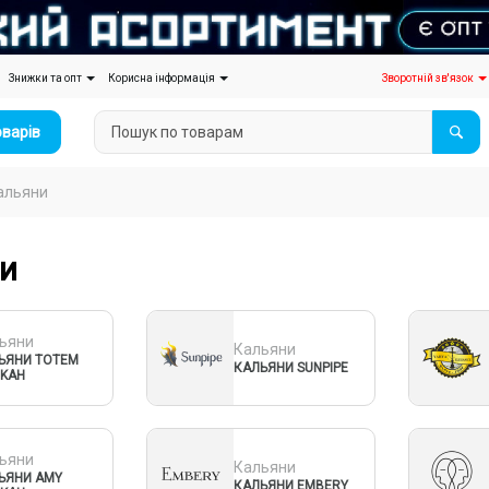
Знижки та опт
Корисна інформація
Зворотній зв'язок
оварів
альяни
и
ьяни
Кальяни
ЬЯНИ TOTEM
КАЛЬЯНИ SUNPIPE
KAH
ьяни
Кальяни
ЬЯНИ AMY
КАЛЬЯНИ EMBERY