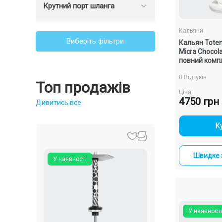
Крутний порт шланга
Кальяни
Виберіть фільтри
Кальян Totem
Micra Chocol
повний комп
0 Відгуків
Топ продажів
Ціна:
4750 грн
Дивитись все
-
К
Швидке 
У наявності
У наявності
У наявності