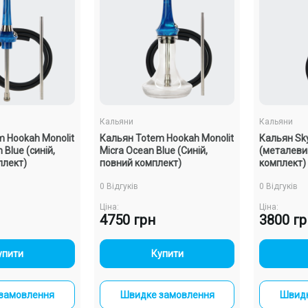
va Clear
(Чорний,
Кальяни
Кальяни
 Hookah Monolit
Кальян Totem Hookah Monolit
Кальян Sky
Blue (синій,
Micra Ocean Blue (Синій,
(металеви
плект)
повний комплект)
комплект)
0 Відгуків
0 Відгуків
ти
Ціна:
Ціна:
4750 грн
3800 г
овлення
+
-
+
упити
Купити
замовлення
Швидке замовлення
Швидк