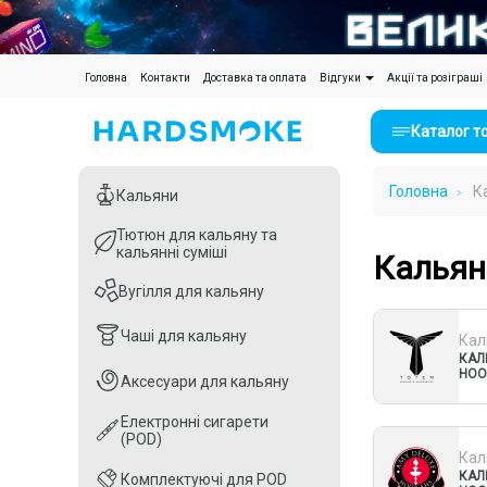
(current)
Головна
Контакти
Доставка та оплата
Відгуки
Акції та розіграші
Каталог т
Головна
К
Кальяни
Кальяни
Тютюн для кальяну та
Тютюн для кальяну та
кальянні суміші
кальянні суміші
Кальян
Вугілля для кальяну
Вугілля для кальяну
Чаші для кальяну
Чаші для кальяну
Кал
КАЛ
HOO
Аксесуари для кальяну
Аксесуари для кальяну
Електронні сигарети
Електронні сигарети
(POD)
(POD)
Кал
КАЛ
Комплектуючі для POD
Комплектуючі для POD