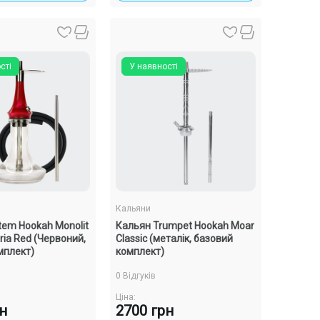
сті
У наявності
Кальяни
tem Hookah Monolit
Кальян Trumpet Hookah Moar
ria Red (Червоний,
Classic (металік, базовий
мплект)
комплект)
0 Відгуків
Ціна:
рн
2700 грн