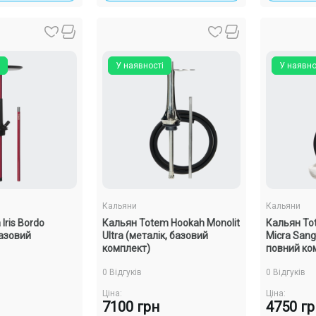
У наявності
У наявно
Кальяни
Кальяни
Iris Bordo
Кальян Totem Hookah Monolit
Кальян To
азовий
Ultra (металік, базовий
Micra Sang
комплект)
повний ко
0 Відгуків
0 Відгуків
Ціна:
Ціна:
7100 грн
4750 г