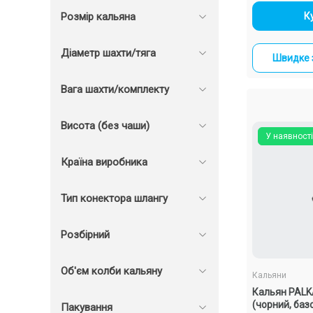
-
К
Розмір кальяна
Діаметр шахти/тяга
Швидке 
Вага шахти/комплекту
Висота (без чаши)
У наявності
Країна виробника
Тип конектора шлангу
Розбірний
Об'єм колби кальяну
Кальяни
Кальян PALKA
(чорний, баз
Пакування