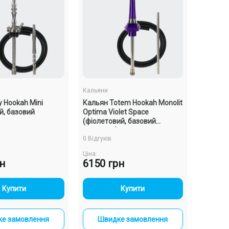
Кальяни
 Hookah Mini
Кальян Totem Hookah Monolit
й, базовий
Optima Violet Space
(фіолетовий, базовий
комплект)
0 Відгуків
Ціна:
рн
6150 грн
-
+
-
+
Купити
Купити
е замовлення
Швидке замовлення