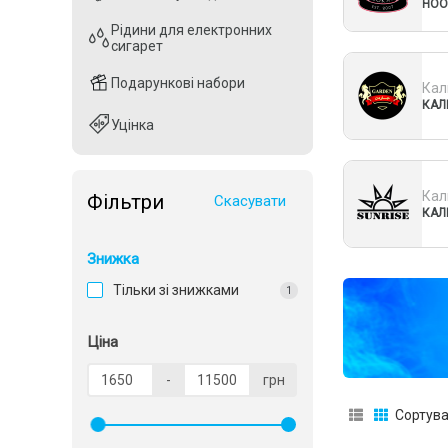
HOO
Рідини для електронних
Рідини для електронних
сигарет
сигарет
Подарункові набори
Подарункові набори
Кал
КАЛ
Уцінка
Уцінка
Кал
Фільтри
Скасувати
КАЛ
Знижка
Тільки зі знижками
1
Ціна
-
грн
Сортува