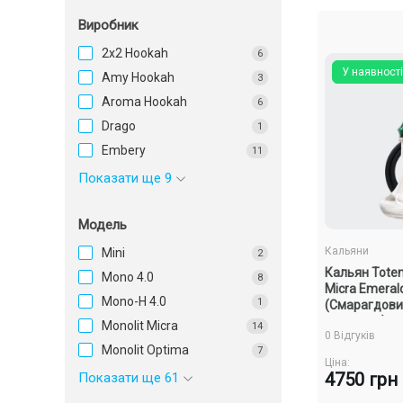
Виробник
2x2 Hookah
6
У наявності
Amy Hookah
3
Aroma Hookah
6
Drago
1
Embery
11
Показати ще 9
Модель
Кальяни
Mini
2
Кальян Totem
Mono 4.0
8
Micra Emeral
Mono-H 4.0
1
(Смарагдови
комплект)
Monolit Micra
14
0 Відгуків
Monolit Optima
7
Ціна:
4750 грн
Показати ще 61