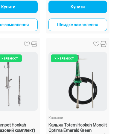
-
+
-
+
Купити
Купити
е замовлення
Швидке замовлення
У наявності
У наявності
Кальяни
umpet Hookah
Кальян Totem Hookah Monolit
базовий комплект)
Optima Emerald Green