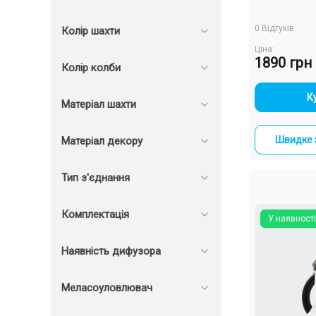
0 Відгуків
Колір шахти
Ціна:
1890 грн
Колір колби
-
К
Матеріал шахти
Швидке 
Матеріал декору
Тип з'єднання
Комплектація
У наявності
Наявність дифузора
Меласоуловлювач