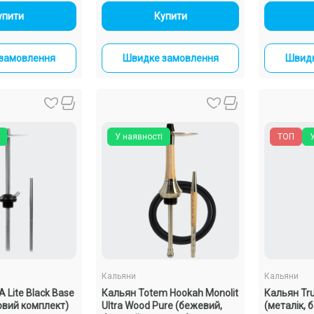
+
-
+
упити
Купити
замовлення
Швидке замовлення
Швидк
У наявності
ТОП
Кальяни
Кальяни
 Lite Black Base
Кальян Totem Hookah Monolit
Кальян Tr
овий комплект)
Ultra Wood Pure (бежевий,
(металік, 