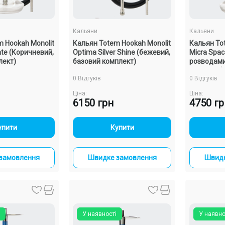
Кальяни
Кальяни
 Hookah Monolit
Кальян Totem Hookah Monolit
Кальян To
ate (Коричневий,
Optima Silver Shine (бежевий,
Micra Spac
лект)
базовий комплект)
розводами
комплект)
0 Відгуків
0 Відгуків
Ціна:
Ціна:
6150 грн
4750 г
+
-
+
упити
Купити
замовлення
Швидке замовлення
Швидк
У наявності
У наявно