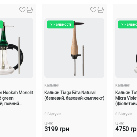
У наявності
У наявно
Кальяни
Кальяни
 Hookah Monolit
Кальян Tiaga Біта Natural
Кальян To
d green
(бежевий, базовий комплект)
Micra Viole
й, повний
(Фіолетов
комплект)
0 Відгуків
0 Відгуків
Ціна:
Ціна:
3199 грн
4750 г