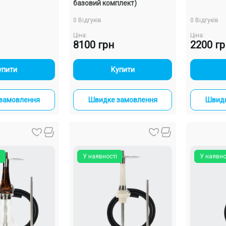
базовий комплект)
0 Відгуків
0 Відгуків
Ціна:
Ціна:
8100 грн
2200 г
+
-
+
упити
Купити
замовлення
Швидке замовлення
Швидк
У наявності
У наявно