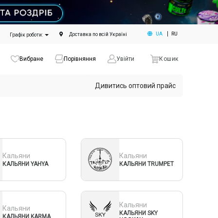
UA
RU
Доставка по всій Україні
Графік роботи:
Вибране
Порівняння
Увійти
Кошик
Дивитись оптовий прайс
Кальяни
Кальяни
КАЛЬЯНИ YAHYA
КАЛЬЯНИ TRUMPET
Кальяни
Кальяни
КАЛЬЯНИ SKY
КАЛЬЯНИ KARMA