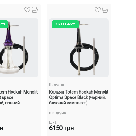
сті
У наявності
Кальяни
tem Hookah Monolit
Кальян Totem Hookah Monolit
t space
Optima Space Black (чорний,
ий, повний
базовий комплект)
0 Відгуків
Ціна:
рн
6150 грн