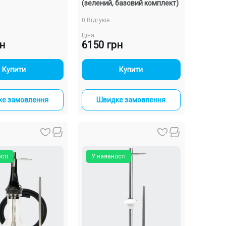
(зелений, базовий комплект)
0 Відгуків
Ціна:
рн
6150 грн
-
+
-
+
Купити
Купити
е замовлення
Швидке замовлення
сті
У наявності