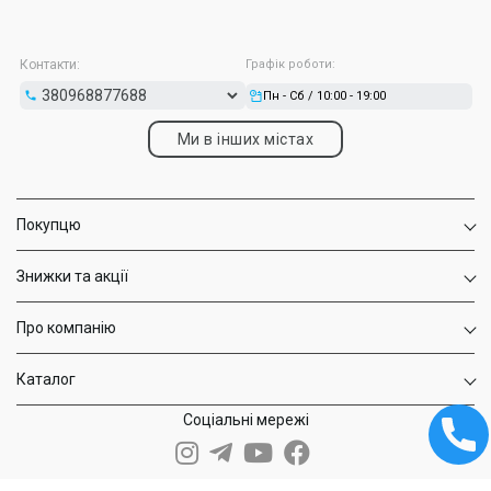
Ароматні рідини для ширяння
: В асортименті інтернет-
магазину Hardsmoke є рідини з широким спектром
ароматів, включаючи фруктові, десертні, ментолові та
класичні тютюнові смаки. Також доступні безнікотинові
Контакти:
Графік роботи:
варіанти для тих, хто просто хоче насолоджуватися
Пн - Сб / 10:00 - 19:00
ширянням.
Чому вигідно купувати у Hardsmoke?
Ми в інших містах
Hardsmoke – це не просто магазин вейпів, це ваш надійний
партнер у виборі якісних електронних сигарет та аксесуарів.
Ось кілька причин, чому вигідно купувати у Hardsmoke:
Гарантія якості
: Весь асортимент магазину складається
Покупцю
з сертифікованих товарів високої якості, що гарантує їх
надійність та довговічність.
Знижки та акції
: Вейп-шоп Луцьк Hardsmoke регулярно
Знижки та акції
проводить акції, надаючи знижки на популярні моделі
та рідини. Це дозволяє клієнтам придбати пристрої за
вигідними цінами.
Про компанію
Зручна доставка
: Пропонуємо швидку доставку по
Луцьку та всій Україні.
Різні способи оплати
: У нас гнучкі умови оплати,
Каталог
включаючи передоплату, післяплату та миттєву оплату
на сайті.
Соціальні мережі
Професійна консультація
: Наші фахівці завжди готові
допомогти клієнтам з вибором. Вони дадуть відповіді на
всі запитання, розкажуть про функції та характеристики
електронних сигарет і підберуть оптимальний варіант,