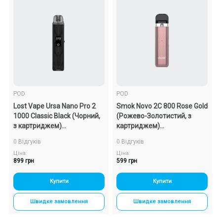
POD
POD
Lost Vape Ursa Nano Pro 2
Smok Novo 2C 800 Rose Gold
1000 Classic Black (Чорний,
(Рожево-Золотистий, з
з картриджем)
картриджем)
Багаторазовий POD
Багаторазовий POD
0 Відгуків
0 Відгуків
Ціна:
Ціна:
899 грн
599 грн
Купити
Купити
Швидке замовлення
Швидке замовлення