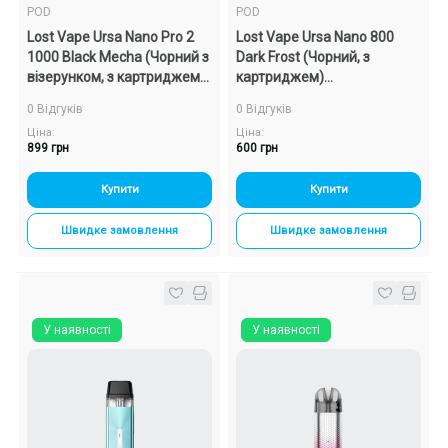
POD
POD
Lost Vape Ursa Nano Pro 2
Lost Vape Ursa Nano 800
1000 Black Mecha (Чорний з
Dark Frost (Чорний, з
візерунком, з картриджем)
картриджем)
Багаторазовий POD
Багаторазовий POD
0 Відгуків
0 Відгуків
Ціна:
Ціна:
899 грн
600 грн
Купити
Купити
Швидке замовлення
Швидке замовлення
У наявності
У наявності