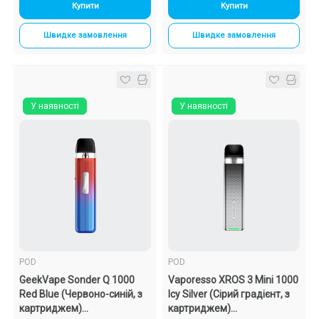
Купити
Купити
Швидке замовлення
Швидке замовлення
У наявності
У наявності
POD
POD
GeekVape Sonder Q 1000
Vaporesso XROS 3 Mini 1000
Red Blue (Червоно-синій, з
Icy Silver (Сірий градієнт, з
картриджем)
картриджем)