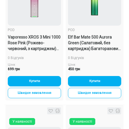
Подарункові набори
Уцінка
POD
POD
Vaporesso XROS 3 Mini 1000
Elf Bar Mate 500 Aurora
Знижки та опт
Rose Pink (Рожево-
Green (Салатовий, без
червоний, з картриджем)
картриджа) Багаторазовий
Багаторазовий POD
POD
0 Відгуків
0 Відгуків
Ціна:
Ціна:
699 грн
450 грн
Купити
Купити
Швидке замовлення
Швидке замовлення
У наявності
У наявності