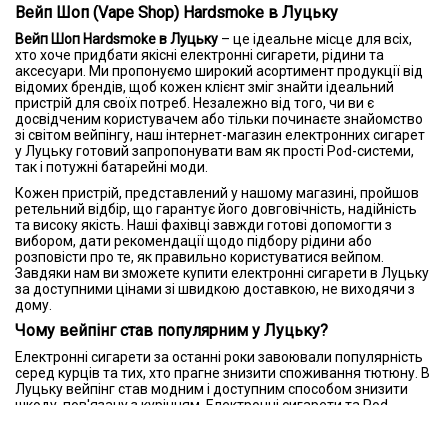
Вейп Шоп (Vape Shop) Hardsmoke в Луцьку
Вейп Шоп Hardsmoke в Луцьку
– це ідеальне місце для всіх,
хто хоче придбати якісні електронні сигарети, рідини та
аксесуари. Ми пропонуємо широкий асортимент продукції від
відомих брендів, щоб кожен клієнт зміг знайти ідеальний
пристрій для своїх потреб. Незалежно від того, чи ви є
досвідченим користувачем або тільки починаєте знайомство
зі світом вейпінгу, наш інтернет-магазин електронних сигарет
у Луцьку готовий запропонувати вам як прості Pod-системи,
так і потужні батарейні моди.
Кожен пристрій, представлений у нашому магазині, пройшов
ретельний відбір, що гарантує його довговічність, надійність
та високу якість. Наші фахівці завжди готові допомогти з
вибором, дати рекомендації щодо підбору рідини або
розповісти про те, як правильно користуватися вейпом.
Завдяки нам ви зможете купити електронні сигарети в Луцьку
за доступними цінами зі швидкою доставкою, не виходячи з
дому.
Чому вейпінг став популярним у Луцьку?
Електронні сигарети за останні роки завоювали популярність
серед курців та тих, хто прагне знизити споживання тютюну. В
Луцьку вейпінг став модним і доступним способом знизити
шкоду, пов'язану з курінням. Електронні сигарети та Pod-
системи дають можливість отримати задоволення від
ширяння, не вдихаючи шкідливі речовини, характерні для