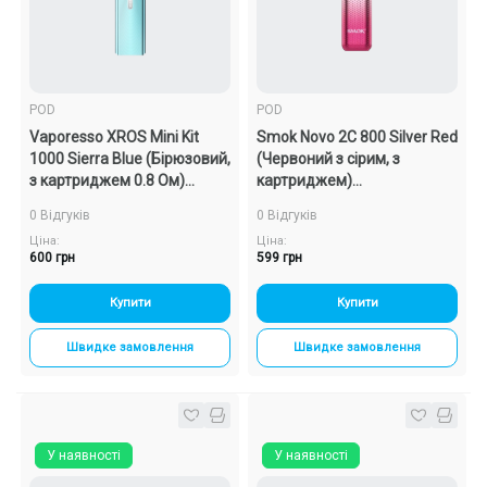
POD
POD
Vaporesso XROS Mini Kit
Smok Novo 2C 800 Silver Red
1000 Sierra Blue (Бірюзовий,
(Червоний з сірим, з
з картриджем 0.8 Ом)
картриджем)
Багаторазовий POD
Багаторазовий POD
0 Відгуків
0 Відгуків
Ціна:
Ціна:
600 грн
599 грн
Купити
Купити
Швидке замовлення
Швидке замовлення
У наявності
У наявності