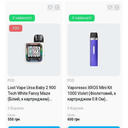
У наявності
У наявності
ТОП
POD
POD
Lost Vape Ursa Baby 2 900
Vaporesso XROS Mini Kit
Tech White Fancy Maze
1000 Violet (Фіолетовий, з
(Білий, з картриджем)
картриджем 0.8 Ом)
Багаторазовий POD
Багаторазовий POD
0 Відгуків
0 Відгуків
Ціна:
Ціна:
550 грн
600 грн