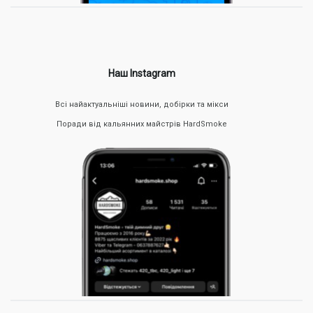
волосся та навколишні предмети залишаються свіжими,
що особливо важливо у закритих приміщеннях.
Безпека для оточуючих
: Пасивне куріння
парогенераторів вважається менш шкідливим, оскільки
пара не містить токсичних речовин. Це дозволяє
мінімізувати вплив на оточуючих.
Наш Instagram
Регульована доза нікотину
: У вейпах можна вибрати
рідину з різним вмістом нікотину, що допомагає
контролювати і навіть поступово знижувати дозу. Наш
Всі найактуальніші новини, добірки та мікси
вейп-шоп у Луцьку Hardsmoke пропонує безліч таких
варіантів.
Поради від кальянних майстрів HardSmoke
Як вибрати відповідний вейп у Луцьку?
Якщо ви плануєте купити електронні сигарети в Луцьку,
Hardsmoke – це місце, де можна знайти все потрібне. При
виборі відповідного пристрою варто звернути увагу на різні
типи та функціональні особливості:
Pod-системи для початківців
: Компактні та зручні Pod-
системи ідеально підходять для новачків. Ці пристрої
прості у використанні, мають мінімальний дизайн і
дозволяють вибирати рідини з різним рівнем нікотину.
Батарейні моди для досвідчених користувачів
: Якщо ви
шукаєте потужніший пристрій з можливістю
налаштування потужності та температури, батарейні
моди стануть відмінним вибором. Вони ідеально
підходять для тих, хто вже знайомий з вейпінгом і хоче
більшого контролю за процесом.