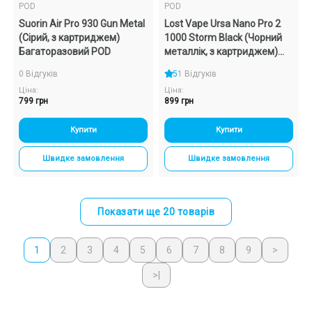
POD
POD
Suorin Air Pro 930 Gun Metal
Lost Vape Ursa Nano Pro 2
(Сірий, з картриджем)
1000 Storm Black (Чорний
Багаторазовий POD
металлік, з картриджем)
Багаторазовий POD
0 Відгуків
5
1 Відгуків
Ціна:
Ціна:
799 грн
899 грн
Купити
Купити
Швидке замовлення
Швидке замовлення
Показати ще 20 товарів
1
2
3
4
5
6
7
8
9
>
>|