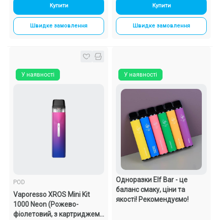
Купити
Купити
Швидке замовлення
Швидке замовлення
У наявності
У наявності
Одноразки Elf Bar - це
POD
баланс смаку, ціни та
Vaporesso XROS Mini Kit
якості! Рекомендуємо!
1000 Neon (Рожево-
фіолетовий, з картриджем