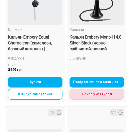
Кальяни
Кальяни
Кальян Embery Equal
Кальян Embery Mono-H 4.0
Chameleon (хамелеон,
Silver-Black (чорно-
базовий комплект)
сріблястий, повний
комплект)
0 Відгуків
0 Відгуків
Ціна:
3449 грн
Купити
Повідомити про наявність
Швидке замовлення
Немає у наявності