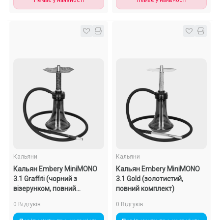
Немає у наявності
Немає у наявності
Кальяни
Кальяни
Кальян Embery MiniMONO
Кальян Embery MiniMONO
3.1 Graffiti (чорний з
3.1 Gold (золотистий,
візерунком, повний
повний комплект)
комплект)
0 Відгуків
0 Відгуків