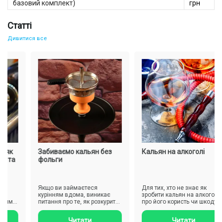
базовий комплект)
грн
Статті
Дивитися все
як
Забиваємо кальян без
Кальян на алкоголі
 та
фольги
Якщо ви займаєтеся
Для тих, хто не знає як
курінням вдома, виникає
зробити кальян на алкоголі,
иму
питання про те, як розкурити
про його користь чи шкоду
ю.
кальян, щоб отримати
дізнаєтеся нижче. С..
хороший..
Читати
Читати