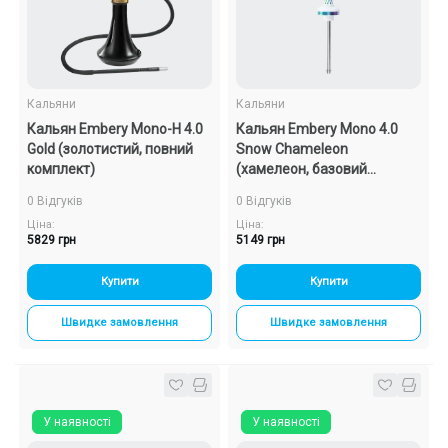
Подарункові набори
Уцінка
Кальяни
Кальяни
Кальян Embery Mono-H 4.0
Кальян Embery Mono 4.0
Знижки та опт
Gold (золотистий, повний
Snow Chameleon
комплект)
(хамелеон, базовий
комплект)
0 Відгуків
0 Відгуків
Ціна:
Ціна:
5829 грн
5149 грн
Купити
Купити
Швидке замовлення
Швидке замовлення
У наявності
У наявності