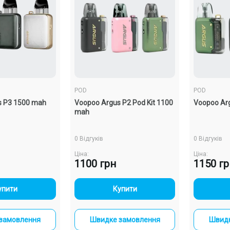
POD
POD
s P3 1500 mah
Voopoo Argus P2 Pod Kit 1100
Voopoo Ar
mah
0 Відгуків
0 Відгуків
Ціна:
Ціна:
1100 грн
1150 г
+
-
+
упити
Купити
замовлення
Швидке замовлення
Швидк