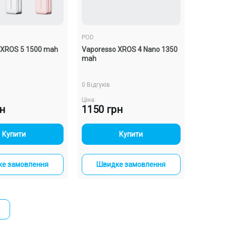
POD
 XROS 5 1500 mah
Vaporesso XROS 4 Nano 1350
mah
0 Відгуків
Ціна:
рн
1150 грн
-
+
-
+
Купити
Купити
е замовлення
Швидке замовлення