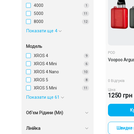
4000
1
5000
11
8000
12
Показати ще 4
Модель
POD
XROS 4
9
Voopoo Argu
XROS 4 Mini
6
XROS 4 Nano
10
XROS 5
8
0 Відгуків
XROS 5 Mini
11
Ціна:
1250 грн
Показати ще 61
-
К
Об'єм Рідини (Мл)
Лінійка
Швидке 