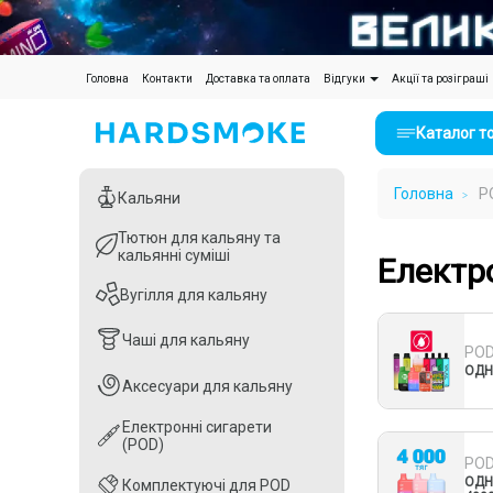
(current)
Головна
Контакти
Доставка та оплата
Відгуки
Акції та розіграші
Каталог т
Головна
P
Кальяни
Кальяни
Тютюн для кальяну та
Тютюн для кальяну та
кальянні суміші
кальянні суміші
Електр
Вугілля для кальяну
Вугілля для кальяну
Чаші для кальяну
Чаші для кальяну
PO
ОДН
Аксесуари для кальяну
Аксесуари для кальяну
Електронні сигарети
Електронні сигарети
(POD)
(POD)
PO
ОДН
Комплектуючі для POD
Комплектуючі для POD