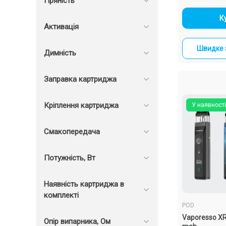
Пряність
-
К
Активація
Швидке 
Димність
Заправка картриджа
Кріплення картриджа
У наявності
Смакопередача
Потужність, Вт
Наявність картриджа в
комплекті
POD
Vaporesso X
Опір випарника, Ом