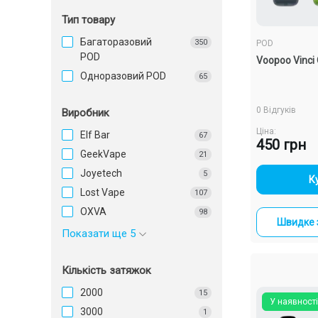
Тип товару
Багаторазовий
350
POD
POD
Voopoo Vinci
Одноразовий POD
65
0 Відгуків
Виробник
Ціна:
Elf Bar
67
450 грн
GeekVape
21
Joyetech
5
-
К
Lost Vape
107
OXVA
98
Швидке 
Показати ще 5
Кількість затяжок
2000
15
У наявності
3000
1