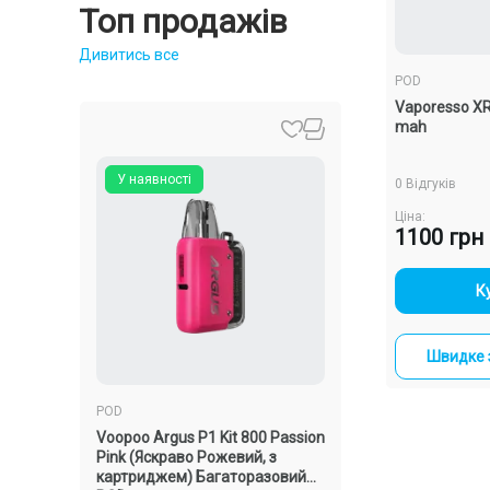
Топ продажів
Дивитись все
POD
Vaporesso X
mah
У наявності
У наявності
0 Відгуків
Ціна:
1100 грн
-
К
Швидке 
POD
POD
ck
Voopoo Argus P1 Kit 800 Passion
Vaporesso XROS 4
)
Pink (Яскраво Рожевий, з
(Синій, з картрид
картриджем) Багаторазовий
Багаторазовий P