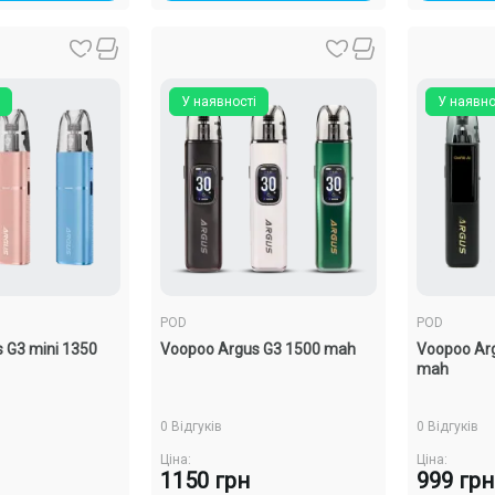
У наявності
У наявно
POD
POD
 G3 mini 1350
Voopoo Argus G3 1500 mah
Voopoo Arg
mah
0 Відгуків
0 Відгуків
Ціна:
Ціна:
1150 грн
999 грн