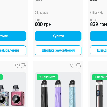
mah
mah
0 Відгуків
0 Відгуків
Ціна:
Ціна:
600 грн
839 грн
+
-
+
упити
Купити
замовлення
Швидке замовлення
Швидк
У наявності
У наявно