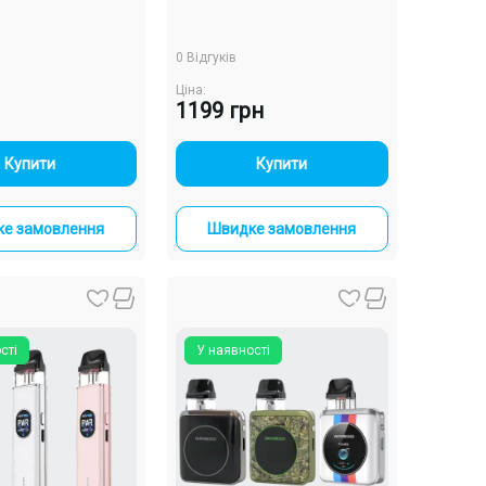
0 Відгуків
Ціна:
1199 грн
-
+
-
+
Купити
Купити
е замовлення
Швидке замовлення
сті
У наявності