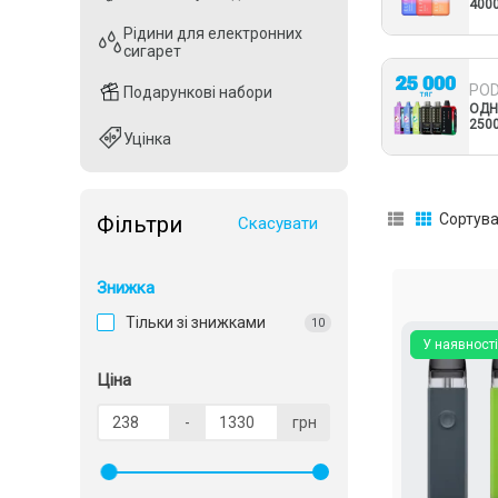
400
Рідини для електронних
Рідини для електронних
сигарет
сигарет
PO
Подарункові набори
Подарункові набори
ОДН
250
Уцінка
Уцінка
Сортува
Фільтри
Скасувати
Знижка
Тільки зі знижками
10
У наявності
Ціна
-
грн