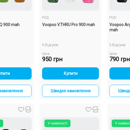
POD
POD
 Q 900 mah
Voopoo V.THRU Pro 900 mah
Voopoo Ar
mah
0 Відгуків
0 Відгуків
Ціна:
Ціна:
950 грн
790 грн
+
-
+
упити
Купити
замовлення
Швидке замовлення
Швидк
У наявності
У наявно