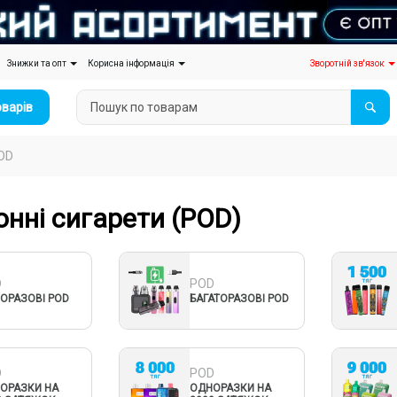
Знижки та опт
Корисна інформація
Зворотній зв'язок
оварів
OD
онні сигарети (POD)
D
POD
ОРАЗОВІ POD
БАГАТОРАЗОВІ POD
D
POD
ОРАЗКИ НА
ОДНОРАЗКИ НА