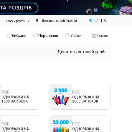
UA
RU
Доставка по всій Україні
Графік роботи:
Вибране
Порівняння
Увійти
Кошик
Дивитись оптовий прайс
POD
POD
ОДНОРАЗКИ НА
ОДНОРАЗКИ НА
1500 ЗАТЯЖОК
2000 ЗАТЯЖОК
POD
POD
ОДНОРАЗКИ НА
ОДНОРАЗКИ НА