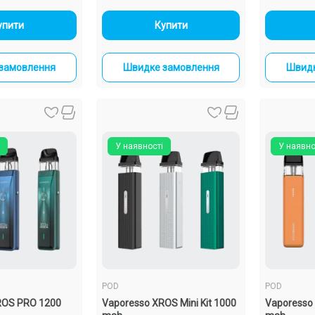
+
-
+
упити
Купити
замовлення
Швидке замовлення
Швидк
У наявності
У наявно
POD
POD
ROS PRO 1200
Vaporesso XROS Mini Kit 1000
Vaporesso