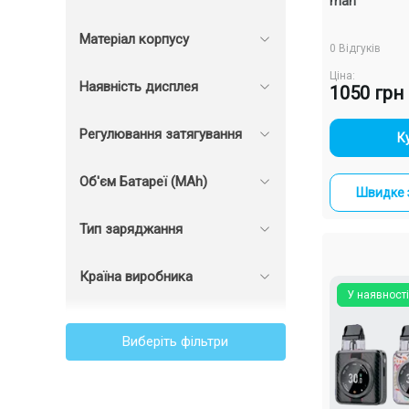
mah
Матеріал корпусу
0 Відгуків
Ціна:
Наявність дисплея
1050 грн
Регулювання затягування
-
К
Об'єм Батареї (MAh)
Швидке 
Тип заряджання
Країна виробника
У наявності
Виберіть фільтри