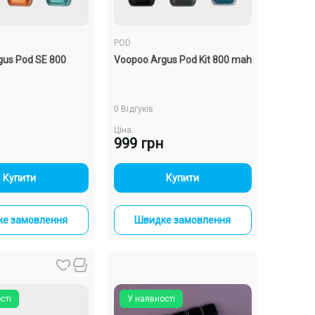
POD
gus Pod SE 800
Voopoo Argus Pod Kit 800 mah
0 Відгуків
Ціна:
999 грн
-
+
-
+
Купити
Купити
е замовлення
Швидке замовлення
сті
У наявності