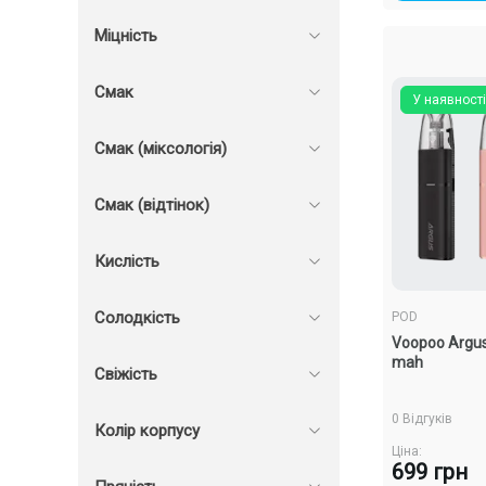
Міцність
Смак
У наявності
Смак (міксологія)
Смак (відтінок)
Кислість
Солодкість
POD
Voopoo Argus
mah
Свіжість
0 Відгуків
Колір корпусу
Ціна:
699 грн