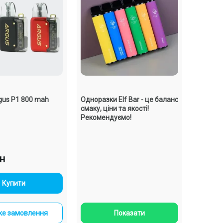
gus P1 800 mah
Одноразки Elf Bar - це баланс
смаку, ціни та якості!
Рекомендуємо!
рн
-
+
Купити
е замовлення
Показати