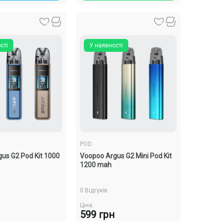
сті
У наявності
POD
us G2 Pod Kit 1000
Voopoo Argus G2 Mini Pod Kit
1200 mah
0 Відгуків
Ціна:
599 грн