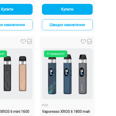
-
+
-
+
Купити
Купити
е замовлення
Швидке замовлення
сті
У наявності
POD
 XROS 6 mini 1600
Vaporesso XROS 6 1800 mah