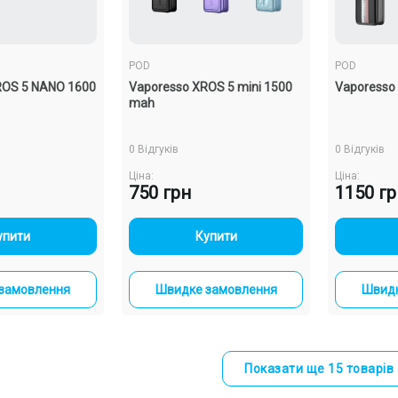
POD
POD
ROS 5 NANO 1600
Vaporesso XROS 5 mini 1500
Vaporesso
mah
У наявності
0 Відгуків
0 Відгуків
Ціна:
Ціна:
750 грн
1150 г
+
-
+
упити
Купити
замовлення
Швидке замовлення
Швидк
POD
 1000 Blue
Elf Bar ELFX Pink (Рожевий, з
Показати ще 15 товарів
жем)
картриджем) Багаторазовий
OD
POD