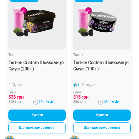
Подарункові набори
Уцінка
Знижки та опт
Тютюн
Тютюн
Тютюн Custom Шовковиця
Тютюн Custom Шовковиця
Смузі (200 г)
Смузі (100 г)
0 Відгуків
3
1 Відгуків
Ціна:
Ціна:
536 грн
315 грн
595 грн
18г 1х 4с
350 грн
18г 1х 4с
Купити
Купити
Швидке замовлення
Швидке замовлення