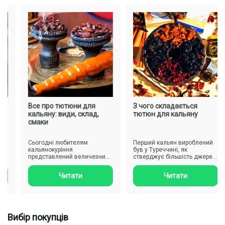
Все про тютюни для
З чого складається
кальяну: види, склад,
тютюн для кальяну
смаки
Сьогодні любителям
Перший кальян вироблений
х
кальянокуріння
був у Туреччині, як
представлений величезний
стверджує більшість джерел,
вибір різноманітних сумішей
а Індії. І лише в 19-му сто..
тютюну, проте..
Читати
Читати
Вибір покупців