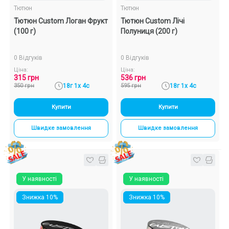
Тютюн
Тютюн
Тютюн Custom Логан Фрукт
Тютюн Custom Лічі
(100 г)
Полуниця (200 г)
0 Відгуків
0 Відгуків
Ціна:
Ціна:
315 грн
536 грн
350 грн
18г 1х 4с
595 грн
18г 1х 4с
Купити
Купити
Швидке замовлення
Швидке замовлення
У наявності
У наявності
Знижка 10%
Знижка 10%