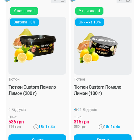
У наявності
У наявності
Знижка 10%
Знижка 10%
Тютюн
Тютюн
Тютюн Custom Помело
Тютюн Custom Помело
Лимон (200 г)
Лимон (100 г)
0 Відгуків
2
1 Відгуків
Ціна:
Ціна:
536 грн
315 грн
595 грн
18г 1х 4с
350 грн
18г 1х 4с
Купити
Купити