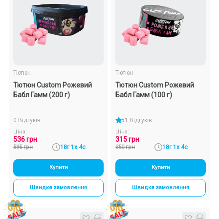
Тютюн
Тютюн
Тютюн Custom Рожевий
Тютюн Custom Рожевий
Бабл Гамм (200 г)
Бабл Гамм (100 г)
0 Відгуків
5
1 Відгуків
Ціна:
Ціна:
536 грн
315 грн
595 грн
18г 1х 4с
350 грн
18г 1х 4с
Купити
Купити
Швидке замовлення
Швидке замовлення