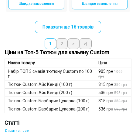
Швидке замовлення
Швидке замовлення
Показати ще 16 товарів
1
2
>
>|
Ціни на Топ-5 Тютюн для кальяну Custom
Назва товару
Ціна
Набір ТОП 3 смаків тютюну Custom по 100
905 грн
1005
г
грн
Тютюн Custom Айс Кенді (100 г)
315 грн
350 грн
Тютюн Custom Айс Кенді (200 г)
536 грн
595 грн
Тютюн Custom Барбарис Цукерка (100 г)
315 грн
350 грн
Тютюн Custom Барбарис Цукерка (200 г)
536 грн
595 грн
Статті
Дивитися все