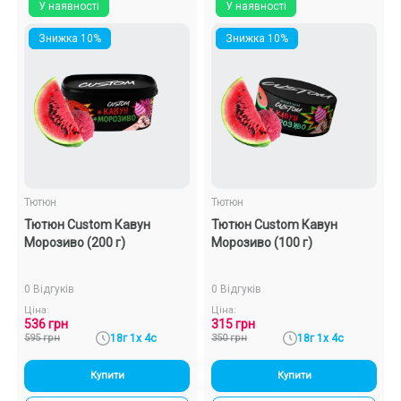
У наявності
У наявності
Знижка 10%
Знижка 10%
Тютюн
Тютюн
Тютюн Custom Кавун
Тютюн Custom Кавун
Морозиво (200 г)
Морозиво (100 г)
0 Відгуків
0 Відгуків
Ціна:
Ціна:
536 грн
315 грн
595 грн
18г 1х 4с
350 грн
18г 1х 4с
Купити
Купити