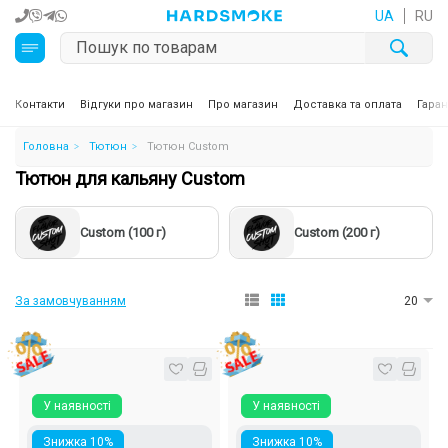
UA
RU
Кальяни
Контакти
Відгуки про магазин
Про магазин
Доставка та оплата
Гаран
Головна
Тютюн
Тютюн Custom
Тютюн для кальяну та кальянні суміші
Тютюн для кальяну Custom
Вугілля для кальяну
Custom (100 г)
Custom (200 г)
Чаші для кальяну
Аксесуари для кальяну
За замовчуванням
20
Електронні сигарети (POD)
Комплектуючі для POD
У наявності
У наявності
Рідини для електронних сигарет
Знижка 10%
Знижка 10%