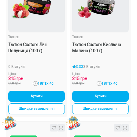
Тютюн
Тютюн
Тютюн Custom Лічі
Тютюн Custom Кислюча
Полуниця (100 г)
Малина (100 г)
0 Відгуків
3.33
3 Відгуків
Ціна:
Ціна:
315 грн
315 грн
350 грн
18г 1х 4с
350 грн
18г 1х 4с
Купити
Купити
Швидке замовлення
Швидке замовлення