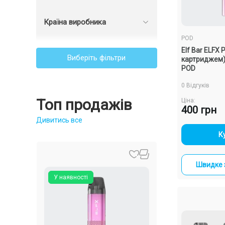
Країна виробника
POD
Elf Bar ELFX 
Виберіть фільтри
картриджем)
POD
0 Відгуків
Топ продажів
Ціна:
400 грн
Дивитись все
-
К
Швидке 
У наявності
У наявності