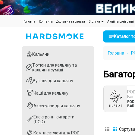
(current)
Головна
Контакти
Доставка та оплата
Відгуки
Акції та розіграші
Каталог т
Головна
P
Кальяни
Кальяни
Тютюн для кальяну та
Тютюн для кальяну та
кальянні суміші
кальянні суміші
Багатор
Вугілля для кальяну
Вугілля для кальяну
POD
Чаші для кальяну
Чаші для кальяну
Bar
POD
Аксесуари для кальяну
Аксесуари для кальяну
BAR
Електронні сигарети
Електронні сигарети
(POD)
(POD)
Сортува
Комплектуючі для POD
Комплектуючі для POD