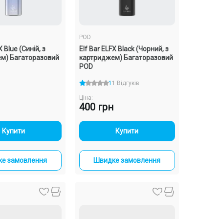
POD
X Blue (Синій, з
Elf Bar ELFX Black (Чорний, з
м) Багаторазовий
картриджем) Багаторазовий
POD
1
1 Відгуків
Ціна:
400 грн
-
+
-
+
Купити
Купити
е замовлення
Швидке замовлення