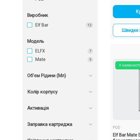
-
К
Виробник
Elf Bar
12
Швидке 
Модель
ELFX
7
Mate
5
У наявності
Об'єм Рідини (Мл)
Колір корпусу
Активація
Заправка картриджа
POD
Elf Bar Mate 