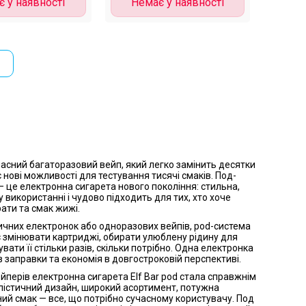
 у наявності
Немає у наявності
учасний багаторазовий вейп, який легко замінить десятки
є нові можливості для тестування тисячі смаків. Под-
 це електронна сигарета нового покоління: стильна,
 використанні і чудово підходить для тих, хто хоче
ати та смак жижі.
сичних електронок або одноразових вейпів, pod-система
 змінювати картриджі, обирати улюблену рідину для
вати її стільки разів, скільки потрібно. Одна електронка
в заправки та економія в довгостроковій перспективі.
йперів електронна сигарета Elf Bar pod стала справжнім
лістичний дизайн, широкий асортимент, потужна
ий смак — все, що потрібно сучасному користувачу. Под