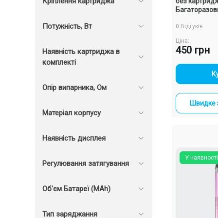
Кріплення картриджа
без картрид
Багаторазов
Потужність, Вт
0 Відгуків
Ціна:
450 грн
Наявність картриджа в
комплекті
-
К
Опір випарника, Ом
Швидке 
Матеріал корпусу
Наявність дисплея
У наявності
Регулювання затягування
Об'єм Батареї (MAh)
Тип заряджання