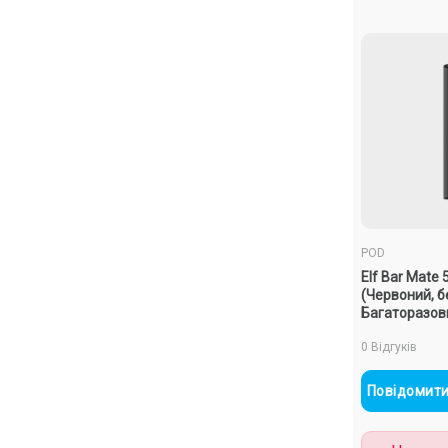
POD
Elf Bar Mate 
(Червоний, б
Багаторазов
0 Відгуків
Повідомити