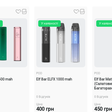
У наявності
У наявно
POD
POD
 500 mah
Elf Bar ELFX 1000 mah
Elf Bar Ma
(Салатови
Багатораз
0 Відгуків
0 Відгуків
Ціна:
Ціна:
400 грн
450 грн