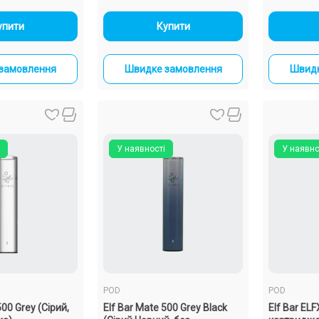
+
-
+
упити
Купити
замовлення
Швидке замовлення
Швидк
У наявності
У наявно
POD
POD
500 Grey (Сірий,
Elf Bar Mate 500 Grey Black
Elf Bar ELF