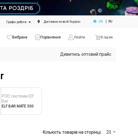
UA
RU
Доставка по всій Україні
Графік роботи:
Вибране
Порівняння
Увійти
Кошик
Дивитись оптовий прайс
r
POD cистеми Elf
Bar
ELF BAR MATE 500
Кількість товарів на сторінці:
20