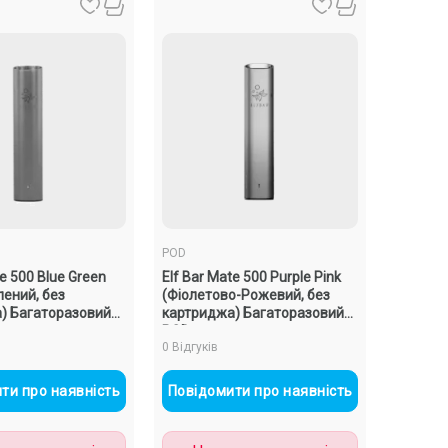
POD
te 500 Blue Green
Elf Bar Mate 500 Purple Pink
лений, без
(Фіолетово-Рожевий, без
) Багаторазовий
картриджа) Багаторазовий
POD
0 Відгуків
ти про наявність
Повідомити про наявність