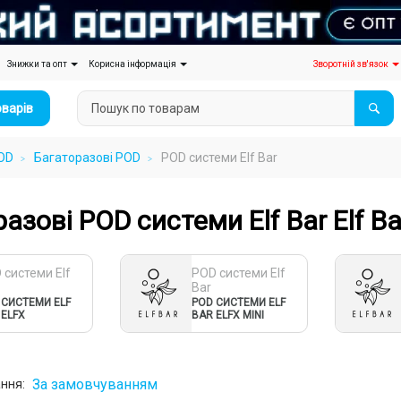
Знижки та опт
Корисна інформація
Зворотній зв'язок
оварів
OD
Багаторазові POD
POD cистеми Elf Bar
азові POD системи Elf Bar Elf Ba
 cистеми Elf
POD cистеми Elf
Bar
 СИСТЕМИ ELF
POD СИСТЕМИ ELF
 ELFX
BAR ELFX MINI
За замовчуванням
ння: