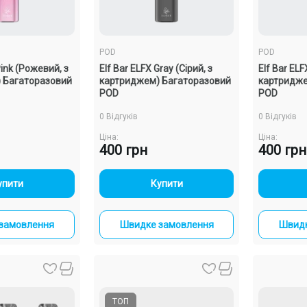
POD
POD
Pink (Рожевий, з
Elf Bar ELFX Gray (Сірий, з
Elf Bar ELF
 Багаторазовий
картриджем) Багаторазовий
картридже
POD
POD
0 Відгуків
0 Відгуків
Ціна:
Ціна:
400 грн
400 грн
+
-
+
упити
Купити
замовлення
Швидке замовлення
Швидк
ТОП