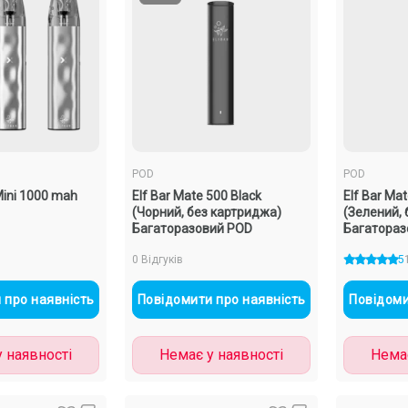
 (Металік, з
аторазовий
POD
POD
Mini 1000 mah
Elf Bar Mate 500 Black
Elf Bar Ma
(Чорний, без картриджа)
(Зелений,
Багаторазовий POD
Багатораз
0 Відгуків
5
 про наявність
Повідомити про наявність
Повідоми
ти
 наявності
Немає у наявності
Немає
овлення