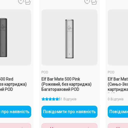
POD
POD
500 Red
Elf Bar Mate 500 Pink
Elf Bar Ma
ез картриджа)
(Рожевий, без картриджа)
(Синьо-Зе
ий POD
Багаторазовий POD
картриджа
POD
5
1 Відгуків
0 Відгуків
 про наявність
Повідомити про наявність
Повідоми