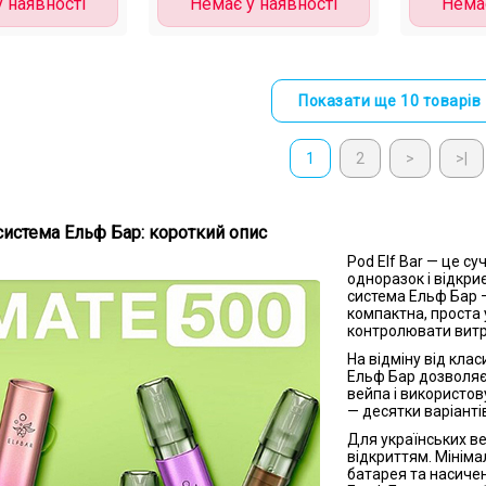
 наявності
Немає у наявності
Немає
Показати ще 10 товарів
1
2
>
>|
система Ельф Бар: короткий опис
Pod Elf Bar — це с
одноразок і відкри
система Ельф Бар —
компактна, проста у
контролювати витр
На відміну від кла
Ельф Бар дозволяє
вейпа і використову
— десятки варіанті
Для українських ве
відкриттям. Мініма
батарея та насичен