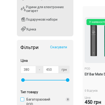
Рідини для електронних
Рідини для електронних
сигарет
сигарет
Подарункові набори
Подарункові набори
У наявності
Уцінка
Уцінка
Фільтри
Скасувати
Ціна
POD
-
грн
Elf Bar Mate
0 Відгуків
Тип товару
Ціна:
Багаторазовий
8
450 грн
POD