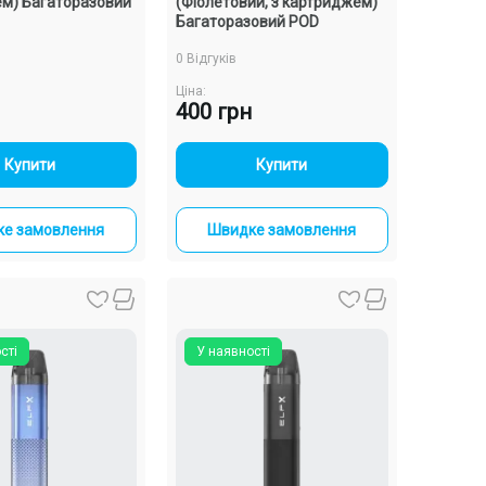
м) Багаторазовий
(Фіолетовий, з картриджем)
Багаторазовий POD
0 Відгуків
Ціна:
400 грн
-
+
-
+
Купити
Купити
е замовлення
Швидке замовлення
сті
У наявності