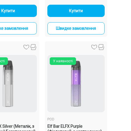
-
+
-
+
Купити
Купити
е замовлення
Швидке замовлення
сті
У наявності
POD
X Silver (Металік, з
Elf Bar ELFX Purple