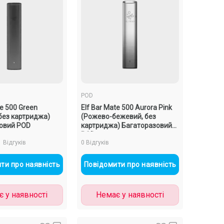
POD
te 500 Green
Elf Bar Mate 500 Aurora Pink
 без картриджа)
(Рожево-бежевий, без
овий POD
картриджа) Багаторазовий
POD
1 Відгуків
0 Відгуків
ти про наявність
Повідомити про наявність
 у наявності
Немає у наявності