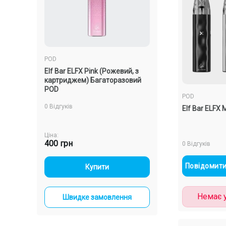
POD
POD
 з
Elf Bar ELFX Pink (Рожевий, з
Elf Bar ELFX Silver
азовий
картриджем) Багаторазовий
картриджем) Баг
POD
POD
POD
0 Відгуків
0 Відгуків
Elf Bar ELFX 
Ціна:
Ціна:
400 грн
400 грн
0 Відгуків
-
+
-
+
Повідомити
Купити
Купи
Немає у
ння
Швидке замовлення
Швидке зам