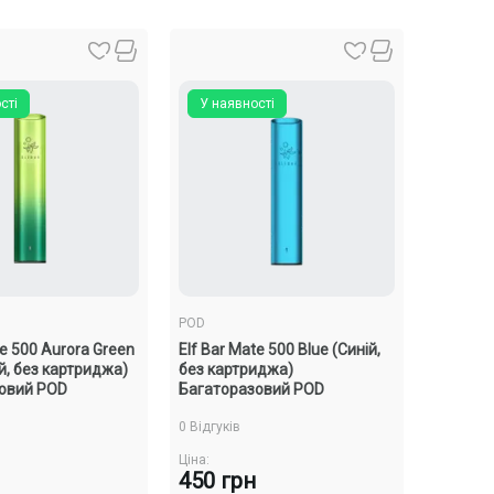
сті
У наявності
POD
te 500 Aurora Green
Elf Bar Mate 500 Blue (Синій,
й, без картриджа)
без картриджа)
овий POD
Багаторазовий POD
0 Відгуків
Ціна:
450 грн