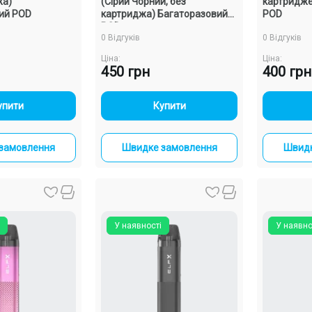
жа)
(Сірий Чорний, без
картридже
ий POD
картриджа) Багаторазовий
POD
POD
0 Відгуків
0 Відгуків
Ціна:
Ціна:
450 грн
400 грн
+
-
+
упити
Купити
замовлення
Швидке замовлення
Швидк
У наявності
У наявно