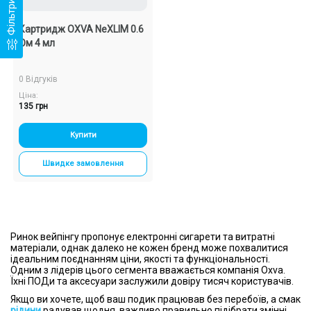
Фільтри
Картридж OXVA NeXLIM 0.6
Ом 4 мл
0 Відгуків
Ціна:
135 грн
Купити
Швидке замовлення
Ринок вейпінгу пропонує електронні сигарети та витратні
матеріали, однак далеко не кожен бренд може похвалитися
ідеальним поєднанням ціни, якості та функціональності.
Одним з лідерів цього сегмента вважається компанія Oxva.
Їхні ПОДи та аксесуари заслужили довіру тисяч користувачів.
Якщо ви хочете, щоб ваш подик працював без перебоїв, а смак
рідини
радував щодня, важливо правильно підібрати змінні