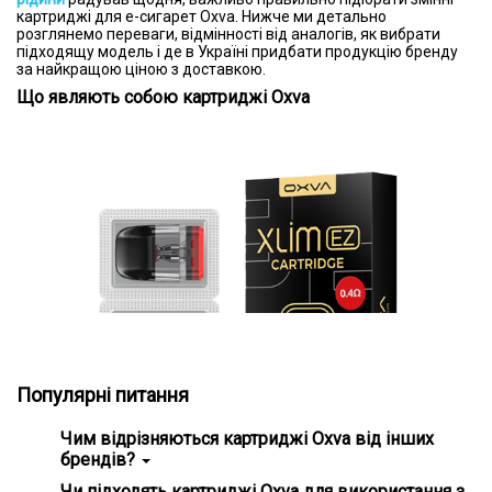
картриджі для е-сигарет Oxva. Нижче ми детально
розглянемо переваги, відмінності від аналогів, як вибрати
підходящу модель і де в Україні придбати продукцію бренду
за найкращою ціною з доставкою.
Що являють собою картриджі Oxva
Популярні питання
Чим відрізняються картриджі Oxva від інших
брендів?
Вони виділяються зручною заправкою, надійним
Чи підходять картриджі Oxva для використання з