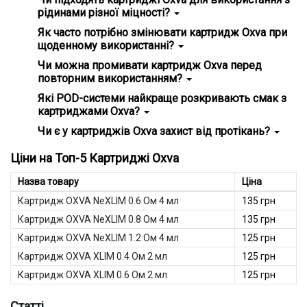
захистом від протікань та багатою передачею смаку.
рідинами різної міцності?
Так, картридж Oxva чудово працює як із класичними
Як часто потрібно змінювати картридж Oxva при
рідинами, так і з рідинами на сольовому нікотині.
щоденному використанні?
Картридж Oxva — змінний витратний елемент для POD-систем,
В середньому термін служби складає 7–14 днів,
Чи можна промивати картридж Oxva перед
який відіграє ключову роль у процесі паріння. Він поєднує
залежно від інтенсивності паріння.
повторним використанням?
резервуар для рідини та вбудований випарник, забезпечуючи
зручність експлуатації та яскраву передачу смаку.
Ні, випарник вбудований і не призначений для
Які POD-системи найкраще розкривають смак з
Конструкція розроблена так, щоб процес заміни був
промивання. Після вичерпання ресурсу його потрібно
картриджами Oxva?
максимально простим.
замінити.
Оптимально — електронні сигарети серії Xlim (Pro, SE 2,
Чи є у картриджів Oxva захист від протікань?
Популярність картриджа Oxva пояснюється надійністю,
SQ Pro).
герметичністю та широким вибором варіантів під різні вейпи.
Так, сучасні версії оснащені вдосконаленою системою
Залежно від опору та об’єму резервуара користувач може
Ціни на Топ-5 Картриджі Oxva
ущільнювачів, що виключає витікання рідини.
вибрати варіант, підходящий для кальянної (RDL) або
сигаретної (MTL) тяги.
Назва товару
Ціна
Основні плюси картриджів Oxva для вейпінгу
Картридж OXVA NeXLIM 0.6 Ом 4 мл
135 грн
Картриджі для ПОД-систем Oxva забезпечують стабільну
Картридж OXVA NeXLIM 0.8 Ом 4 мл
135 грн
роботу подиків і дозволяють максимально розкривати смак
рідин. До основних переваг належать:
Картридж OXVA NeXLIM 1.2 Ом 4 мл
125 грн
Універсальність та сумісність — виробник випускає
Картридж OXVA XLIM 0.4 Ом 2 мл
125 грн
кілька серій під різні моделі.
Відмінна смакопередача — використовується сітчастий
Картридж OXVA XLIM 0.6 Ом 2 мл
125 грн
випарник, завдяки чому кожна рідина розкривається
максимально яскраво.
Статті
Простота використання — сучасний тип заправки