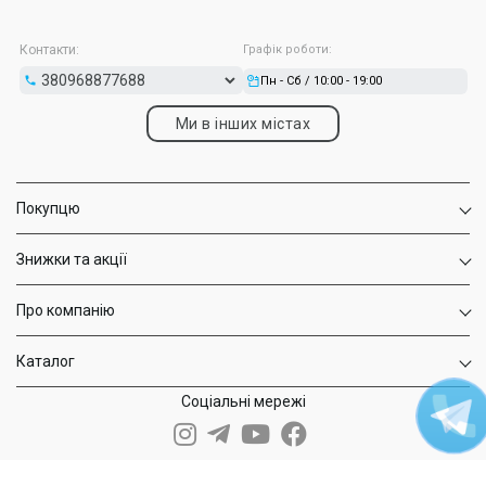
Сумісність — охоплюють усі лінійки POD-систем Oxva,
забезпечуючи універсальність і гнучкість використання;
Тип заправки — верхня або бокова, мінімізуючи ризик
Контакти:
Графік роботи:
протікання та спрощуючи процес дозаправки.
Пн - Сб / 10:00 - 19:00
Ці характеристики роблять картриджі для ПОД-систем Oxva
надійними, довговічними та зручними, забезпечуючи
стабільну подачу рідини та відмінну передачу смаку.
Ми в інших містах
Як правильно підібрати картридж Oxva під свій подик
Правильно обраний продукт забезпечує максимальну
смакопередачу, стабільну роботу та тривалий термін служби
Покупцю
пристроїв. Щоб вибрати оптимальний варіант, зверніть увагу
на кілька важливих аспектів:
Уточніть модель подика і переконайтеся, що витратні
Знижки та акції
матеріали підходять саме до нього.
Для любителів сигаретної тяги підійдуть варіанти з MTL
і високим опором, для кальянної — 0.4 Ом.
Про компанію
Якщо ви часто використовуєте POD, зручніше взяти
варіант з верхньою заправкою.
Каталог
Якщо плануєте використовувати соляний нікотин, краще
зупинитися на 0.8–1.2 Ом.
Соціальні мережі
Дотримуючись цих рекомендацій, ви зможете підібрати
картридж Oxva, який ідеально поєднує сумісність, зручність і
якість паріння, роблячи кожен вдих насиченим і приємним.
Вартість картриджів Oxva