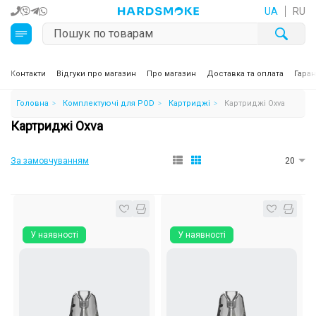
UA
RU
Кальяни
Контакти
Відгуки про магазин
Про магазин
Доставка та оплата
Гаран
Головна
Комплектуючі для POD
Картриджі
Картриджі Oxva
Тютюн для кальяну та кальянні суміші
Картриджі Oxva
Вугілля для кальяну
За замовчуванням
20
Чаші для кальяну
Аксесуари для кальяну
У наявності
У наявності
Електронні сигарети (POD)
Комплектуючі для POD
Рідини для електронних сигарет