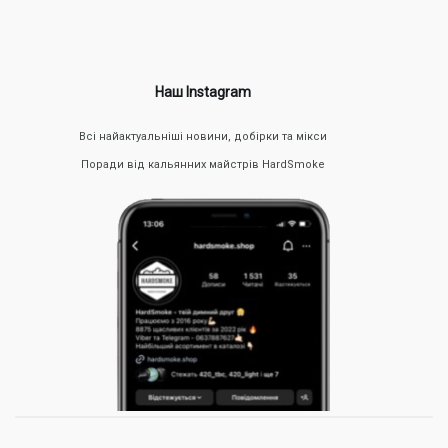
Наш Instagram
Всі найактуальніші новини, добірки та мікси
Поради від кальянних майстрів HardSmoke
Продукція створюється з урахуванням максимального
комфорту та ефективності вейпінгу. Основні характеристики
включають:
Об’єм — від 2 мл до 5 мл залежно від моделі, що зручно
для повсякденного використання і дозволяє рідше
заправляти пристрій;
Опір — від 0.2 Ом до 1.2 Ом, що дозволяє підібрати
оптимальний режим під індивідуальні вподобання;
Матеріали — корпуси виготовлені з міцного харчового
пластику, змінні випарники виконані з нержавної сталі та
сітки;