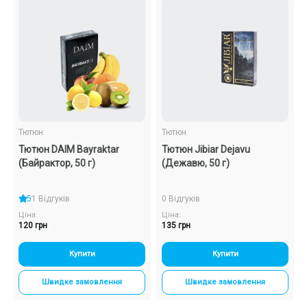
Тютюн
Тютюн
Тютюн DAIM Bayraktar
Тютюн Jibiar Dejavu
(Байрактор, 50 г)
(Дежавю, 50 г)
5
1 Відгуків
0 Відгуків
Ціна:
Ціна:
120 грн
135 грн
Купити
Купити
Швидке замовлення
Швидке замовлення