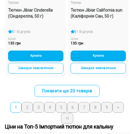
Тютюн
Тютюн
Тютюн Jibiar Cinderella
Тютюн Jibiar California sun
(Сіндерелла, 50 г)
(Каліфорнія Сан, 50 г)
5
1 Відгуків
5
1 Відгуків
Ціна:
Ціна:
135 грн
135 грн
Купити
Купити
Швидке замовлення
Швидке замовлення
Показати ще 20 товарів
1
2
3
4
5
6
7
8
9
>
>|
Ціни на Топ-5 Імпортний тютюн для кальяну