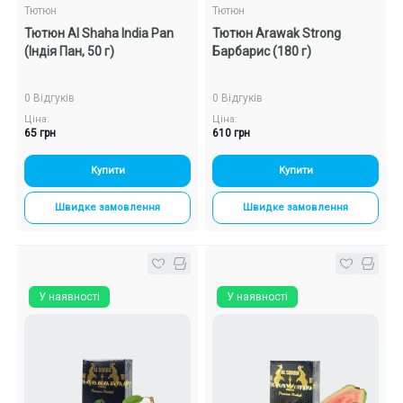
Тютюн
Тютюн
Тютюн Al Shaha India Pan
Тютюн Arawak Strong
(Індія Пан, 50 г)
Барбарис (180 г)
0 Відгуків
0 Відгуків
Ціна:
Ціна:
65 грн
610 грн
Купити
Купити
Швидке замовлення
Швидке замовлення
У наявності
У наявності