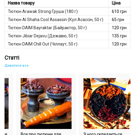
Назва товару
Ціна
Тютюн Arawak Strong Груша (180 г)
610 грн
Тютюн Al Shaha Cool Assassin (Кул Асассін, 50 г)
65 грн
Тютюн DAIM Bayraktar (Байрактор, 50 г)
120 грн
Тютюн Jibiar Dejavu (Дежавю, 50 г)
135 грн
Тютюн DAIM Chill Out (Чіллаут, 50 г)
120 грн
Статті
Дивитися все
ля
Все про тютюни для
З чого складається