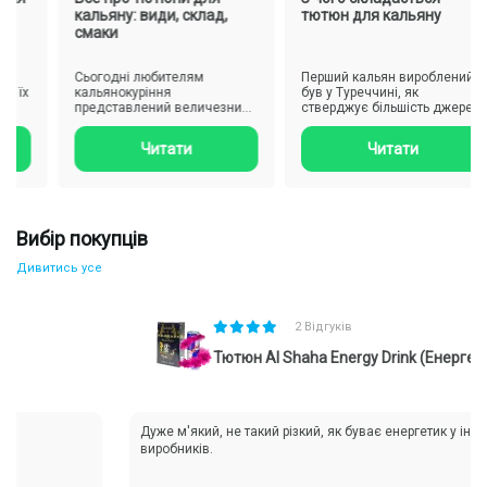
кальяну: види, склад,
тютюн для кальяну
смаки
Сьогодні любителям
Перший кальян вироблений
 їх
кальянокуріння
був у Туреччині, як
представлений величезний
стверджує більшість джерел,
..
вибір різноманітних сумішей
а Індії. І лише в 19-му сто..
тютюну, проте..
Читати
Читати
Вибір покупців
Дивитись усе
2 Відгуків
Тютюн Al Shaha Energy Drink (Енергетик, 50 
Дуже м'який, не такий різкий, як буває енергетик у інших
виробників.