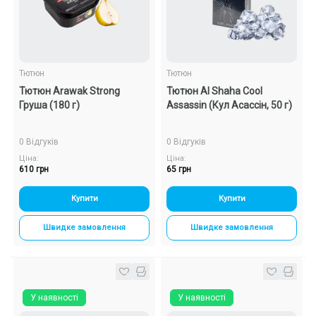
Подарункові набори
Уцінка
Тютюн
Тютюн
Тютюн Arawak Strong
Тютюн Al Shaha Cool
Знижки та опт
Груша (180 г)
Assassin (Кул Асассін, 50 г)
0 Відгуків
0 Відгуків
Ціна:
Ціна:
610 грн
65 грн
Купити
Купити
Швидке замовлення
Швидке замовлення
У наявності
У наявності