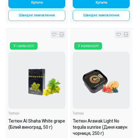
Купити
Купити
Швидке замовлення
Швидке замовлення
У наявності
У наявності
Тютюн
Тютюн
Тютюн Al Shaha White grape
Тютюн Arawak Light No
(Білий виноград, 50 г)
tequila sunrise (Диня кавун
чорниця, 250 г)