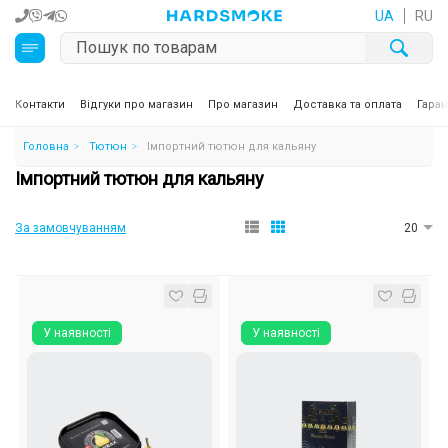
UA
RU
Кальяни
Контакти
Відгуки про магазин
Про магазин
Доставка та оплата
Гаран
Головна
Тютюн
Імпортний тютюн для кальяну
Тютюн для кальяну та кальянні суміші
Імпортний тютюн для кальяну
Вугілля для кальяну
За замовчуванням
20
Чаші для кальяну
Аксесуари для кальяну
У наявності
У наявності
Електронні сигарети (POD)
Комплектуючі для POD
Рідини для електронних сигарет