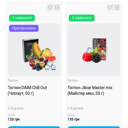
У наявності
У наявності
Прострочення
Тютюн
Тютюн
Тютюн DAIM Chill Out
Тютюн Jibiar Master mix
(Чіллаут, 50 г)
(Майстер мікс, 50 ​​г)
0 Відгуків
0 Відгуків
Ціна:
Ціна:
120 грн
135 грн