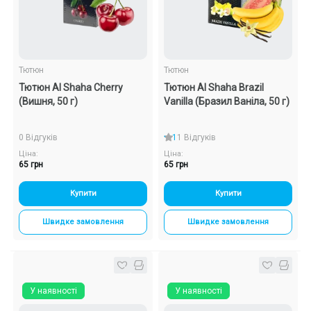
Тютюн
Тютюн
Тютюн Al Shaha Cherry
Тютюн Al Shaha Brazil
(Вишня, 50 г)
Vanilla (Бразил Ваніла, 50 г)
0 Відгуків
1
1 Відгуків
Ціна:
Ціна:
65 грн
65 грн
Купити
Купити
Швидке замовлення
Швидке замовлення
У наявності
У наявності