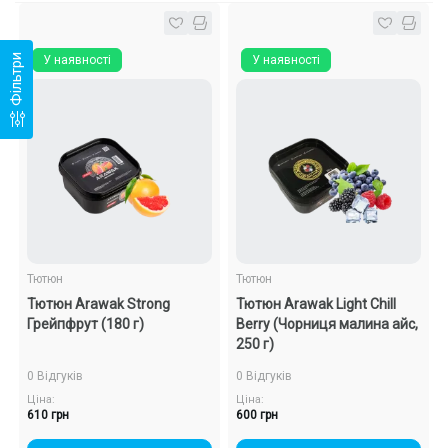
Фільтри
У наявності
У наявності
Тютюн
Тютюн
Тютюн Arawak Strong
Тютюн Arawak Light Chill
Грейпфрут (180 г)
Berry (Чорниця малина айс,
250 г)
0 Відгуків
0 Відгуків
Ціна:
Ціна:
610 грн
600 грн