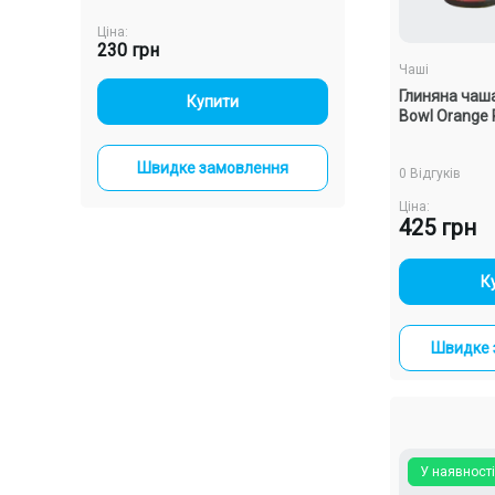
Ціна:
Ціна:
230 грн
230 грн
Чаші
Глиняна чаша
-
+
-
+
Купити
Купи
Bowl Orange 
ння
Швидке замовлення
Швидке зам
0 Відгуків
Ціна:
425 грн
-
К
Швидке 
У наявності