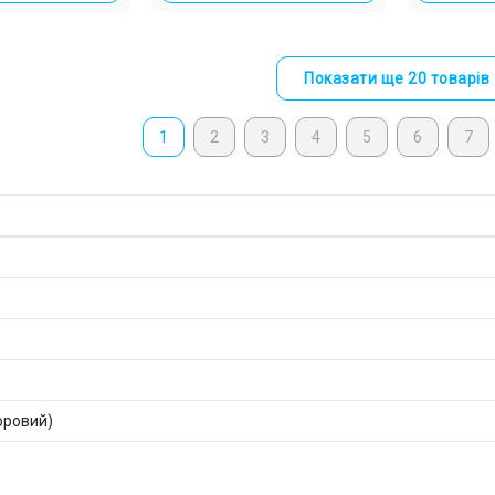
Показати ще 20 товарів
1
2
3
4
5
6
7
оровий)