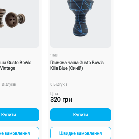
Чаші
аша Gusto Bowls
Глиняна чаша Gusto Bowls
 Vintage
Killa Blue (Синій)
1 Відгуків
0 Відгуків
Ціна:
320 грн
-
+
-
+
Купити
Купити
е замовлення
Швидке замовлення