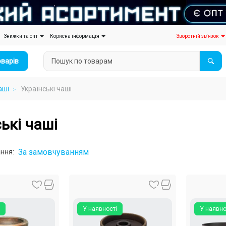
Знижки та опт
Корисна інформація
Зворотній зв'язок
оварів
аші
Українські чаші
ькі чаші
За замовчуванням
ння:
У наявності
У наявно