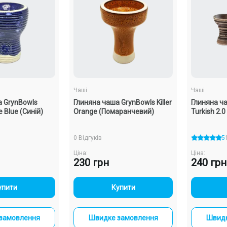
Чаші
Чаші
а GrynBowls
Глиняна чаша GrynBowls Killer
Глиняна ч
Blue (Синій)
Orange (Помаранчевий)
Turkish 2.0
0 Відгуків
5
Ціна:
Ціна:
230 грн
240 грн
+
-
+
упити
Купити
замовлення
Швидке замовлення
Швидк