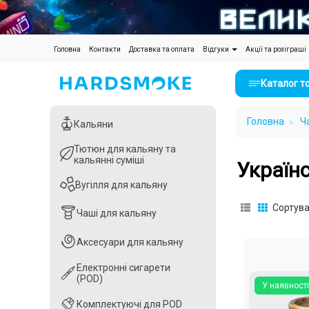
(current)
Головна
Контакти
Доставка та оплата
Відгуки
Акції та розіграші
Каталог т
Головна
Ч
Кальяни
Кальяни
Тютюн для кальяну та
Тютюн для кальяну та
кальянні суміші
кальянні суміші
Українс
Вугілля для кальяну
Вугілля для кальяну
Сортува
Чаші для кальяну
Чаші для кальяну
Аксесуари для кальяну
Аксесуари для кальяну
Електронні сигарети
Електронні сигарети
(POD)
(POD)
У наявності
Комплектуючі для POD
Комплектуючі для POD