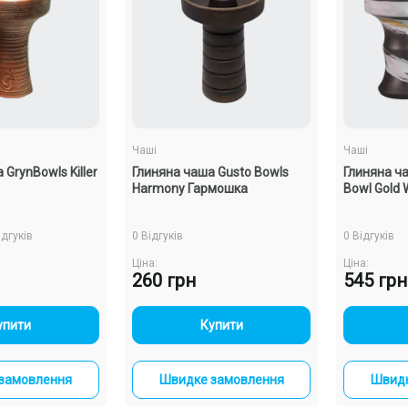
Чаші
Чаші
GrynBowls Killer
Глиняна чаша Gusto Bowls
Глиняна ч
Harmony Гармошка
Bowl Gold 
ідгуків
0 Відгуків
0 Відгуків
Ціна:
Ціна:
260 грн
545 грн
+
-
+
упити
Купити
замовлення
Швидке замовлення
Швидк