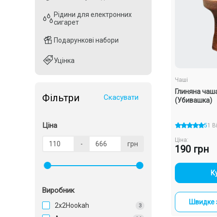
Рідини для електронних
Рідини для електронних
сигарет
сигарет
Подарункові набори
Подарункові набори
Уцінка
Уцінка
Чаші
Глиняна чаша 
Фільтри
Скасувати
(Убивашка)
Ціна
5
1 В
Ціна:
-
грн
190 грн
-
К
Виробник
Швидке 
2x2Hookah
3