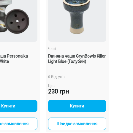
Чаші
аша Personalka
Глиняна чаша GrynBowls Killer
White
Light Blue (Голубий)
0 Відгуків
Ціна:
230 грн
-
+
-
+
Купити
Купити
е замовлення
Швидке замовлення