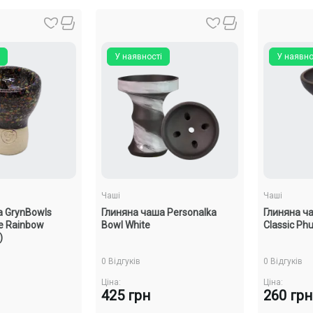
У наявності
У наявно
Чаші
Чаші
а GrynBowls
Глиняна чаша Personalka
Глиняна ч
 Rainbow
Bowl White
Classic Ph
)
0 Відгуків
0 Відгуків
Ціна:
Ціна:
425 грн
260 грн