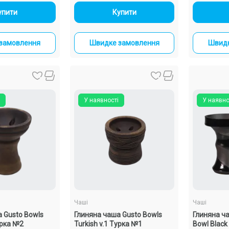
+
-
+
упити
Купити
замовлення
Швидке замовлення
Швидк
У наявності
У наявно
Чаші
Чаші
 Gusto Bowls
Глиняна чаша Gusto Bowls
Глиняна ч
урка №2
Turkish v.1 Турка №1
Bowl Black