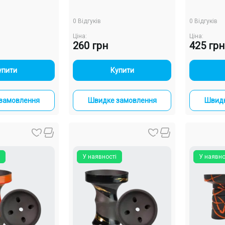
0 Відгуків
0 Відгуків
Ціна:
Ціна:
260 грн
425 грн
+
-
+
упити
Купити
замовлення
Швидке замовлення
Швидк
У наявності
У наявно
Bowls Killer
ізерунками)