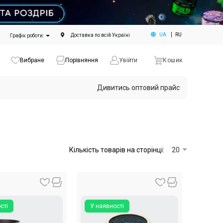
UA
RU
Доставка по всій Україні
Графік роботи:
Вибране
Порівняння
Увійти
Кошик
Дивитись оптовий прайс
Кількість товарів на сторінці:
20
сті
У наявності