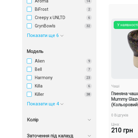
Aroma
14
BiFrost
2
Creepy x UNLTD
6
У наявності
GrynBowls
32
Показати ще 6
Модель
Alien
9
Bell
7
Harmony
23
Killa
6
Чаші
Глиняна чаш
Killer
38
Mummy Glaze
Показати ще 4
(Кольоровий
0 Відгуків
Колір
Ціна:
210 грн
Заточення під калауд