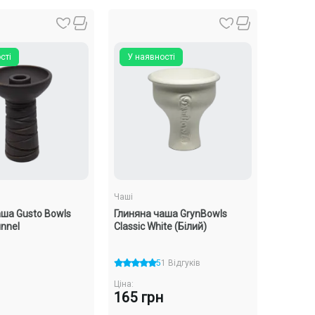
сті
У наявності
Чаші
аша Gusto Bowls
Глиняна чаша GrynBowls
unnel
Classic White (Білий)
5
1 Відгуків
Ціна:
165 грн