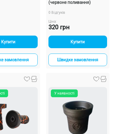
(червоне поливання)
0 Відгуків
Ціна:
320 грн
-
+
-
+
Купити
Купити
е замовлення
Швидке замовлення
сті
У наявності