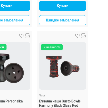
-
+
-
+
Купити
Купити
е замовлення
Швидке замовлення
сті
У наявності
Чаші
аша Personalka
Глиняна чаша Gusto Bowls
Harmony Black Glaze Red