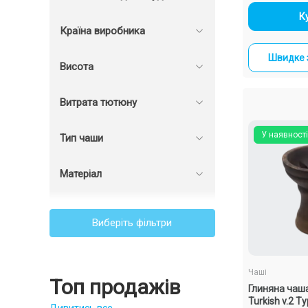
-
К
Країна виробника
Швидке 
Висота
Витрата тютюну
У наявності
Тип чаши
Матеріал
Виберіть фільтри
Чаші
Топ продажів
Глиняна чаша
Turkish v.2 Т