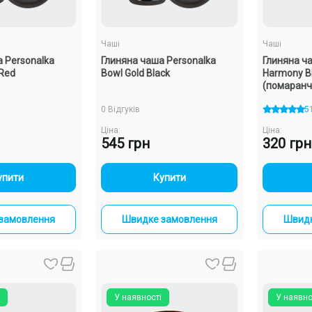
Чаші
Чаші
 Personalka
Глиняна чаша Personalka
Глиняна ч
ти
Red
Bowl Gold Black
Harmony B
(помаранч
овлення
0 Відгуків
5
Ціна:
Ціна:
545 грн
320 грн
+
-
+
упити
Купити
замовлення
Швидке замовлення
Швидк
У наявності
У наявно