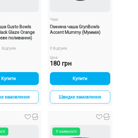
Чаші
аша Gusto Bowls
Глиняна чаша GrynBowls
lack Glaze Orange
Accent Mummy (Муммія)
еве поливання)
1 Відгуків
0 Відгуків
Ціна:
180 грн
-
+
-
+
Купити
Купити
е замовлення
Швидке замовлення
сті
У наявності