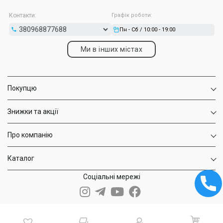
Контакти:
Графік роботи:
Пн - Сб / 10:00 - 19:00
Ми в інших містах
Покупцю
Знижки та акції
Про компанію
Каталог
Лінійка постійно оновлюється, і ти завжди знайдеш Elf Bar
1500 Україна з лімітованими смаками або новинками сезону.
Соціальні мережі
Компанія дбає про якість: кожен аромат насичений, без
хімозності й нав’язливого післясмаку. Збалансована міцність
нікотину й грамотний підбір ароматів роблять кожну затяжку
справді незабутньою.
Якщо хочеться експериментувати — бери одразу кілька різних