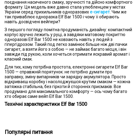
поєднання насиченого смаку, зручності та дійсно комфортного
формату. Ця модель вже давно стала улюбленцем у містах
України серед прихильників одноразових
е-сигарет
. Чим же
так приваблює одноразка Elf Bar 1500 і чому її обирають
навіть досвідчені вейпери?
З першого погляду помітна продуманість дизайну: компактний
корпус зручно лежить у руці, а завдяки матовому покриттю
одноразові Elf Bar 1500 не ковзають навіть у людей з
гіпергідрозом. Такий под легко замінює більше ніж дві пачки
сигарет, а взяти його з собою — не займає багато місця, і він
завжди під рукою, коли хочеться отримати яскравий аромат і
класний смак.
Для тих, кому потрібна простота, електронні сигарети Elf Bar
1500 — справжній порятунок: не потрібно думати про
заправку, зміну випарників чи зарядку акумулятора. Просто
відкриваєш коробку і насолоджуєшся крутим смаком — кожна
затяжка стабільна, без гіркоти й сторонніх присмаків. Все
продумано для максимального комфорту — ось чому багато
хто обирає саме вейп Elf Bar 1500.
Технічні характеристики Elf Bar 1500
Характеристика
Опис
Вбудований акумулятор на 850
мАг. Забезпечує хорошу
Популярні питання
автономність для такого