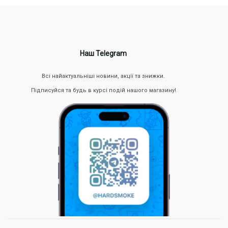
Наш Telegram
Всі найактуальніші новини, акції та знижки.
Підписуйся та будь в курсі подій нашого магазину!
Абсолютна простота. Не потрібно нічого налаштовувати
або збирати — просто дістаєш одноразку з упаковки і
відразу париш.
Вражаюча кількість затяжок. Стабільні 1500 затяжок —
це приблизно тиждень паріння для середнього
користувача без втрати яскравості смаку та насиченості
пари.
Широка лінійка смаків. Кожен знайде свій ідеальний
смаковий профіль: від тютюнової класики до ягід та
фруктів.
М’яка, насичена затяжка. Тут немає сухості, сторонніх
нот або гарика — все завдяки фірмовій системі
випаровування і ідеально збалансованій рідині.
Безпека та оригінальність. Тільки оригінальні Ельф Бар
1500 дають ту саму насиченість і стабільність смаку,
якої так не вистачає в підробках.