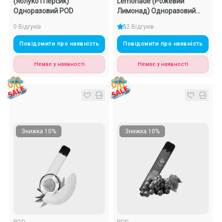
(Яблуко І Персик)
Lemonade (Рожевий
Одноразовий POD
Лимонад) Одноразовий
POD
0 Відгуків
5
2 Відгуків
Повідомити про наявність
Повідомити про наявність
Немає у наявності
Немає у наявності
Знижка 10%
Знижка 10%