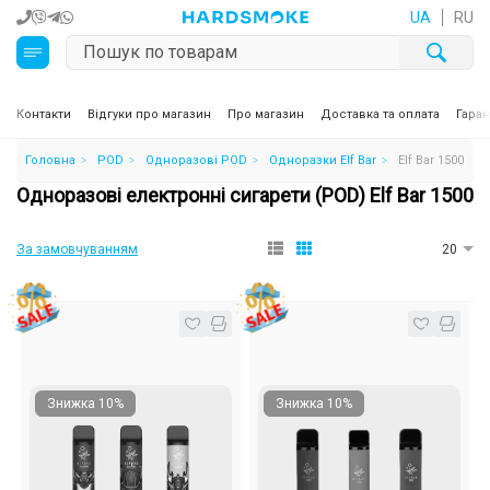
UA
RU
Кальяни
Контакти
Відгуки про магазин
Про магазин
Доставка та оплата
Гаран
Головна
POD
Одноразові POD
Одноразки Elf Bar
Elf Bar 1500
Тютюн для кальяну та кальянні суміші
Одноразові електронні сигарети (POD) Elf Bar 1500
Вугілля для кальяну
За замовчуванням
20
Чаші для кальяну
Аксесуари для кальяну
Електронні сигарети (POD)
Знижка 10%
Знижка 10%
Комплектуючі для POD
Рідини для електронних сигарет