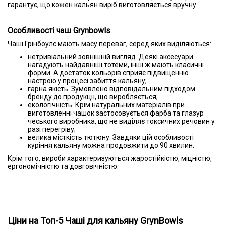
гарантує, що кожен кальян виріб виготовляється вручну.
Особливості чаш Grynbowls
Чаші Грінбоулс мають масу переваг, серед яких виділяються:
нетривіальний зовнішній вигляд. Деякі аксесуари
нагадують найдавніші тотеми, інші ж мають класичні
форми. А достаток кольорів сприяє підвищенню
настрою у процесі забиття кальяну;
гарна якість. Зумовлено відповідальним підходом
бренду до продукції, що виробляється;
екологічність. Крім натуральних матеріалів при
виготовленні чашок застосовується фарба та глазур
чеського виробника, що не виділяє токсичних речовин у
разі перегріву;
велика місткість тютюну. Завдяки цій особливості
куріння кальяну можна продовжити до 90 хвилин.
Крім того, вироби характеризуються жаростійкістю, міцністю,
ергономічністю та довговічністю.
Чаші Grynbowls: де придбати
Інтернет-магазин Hardsmoke пропонує обрати чашку Грінбоулс
з таких варіантів, як:
Ціни на Топ-5 Чаші для кальяну GrynBowls