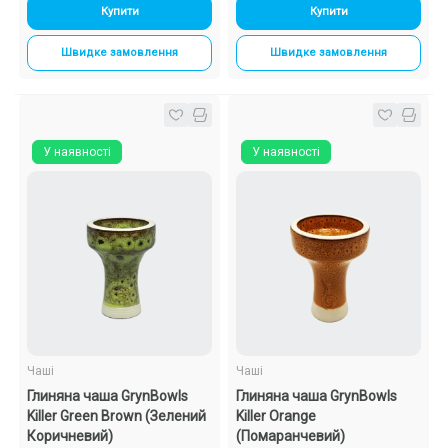
Купити
Купити
Швидке замовлення
Швидке замовлення
У наявності
У наявності
Чаші
Чаші
Глиняна чаша GrynBowls
Глиняна чаша GrynBowls
Killer Green Brown (Зелений
Killer Orange
Коричневий)
(Помаранчевий)