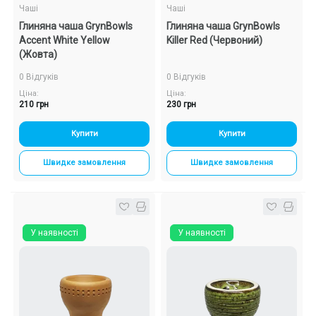
Чаші
Чаші
Глиняна чаша GrynBowls
Глиняна чаша GrynBowls
Accent White Yellow
Killer Red (Червоний)
(Жовта)
0 Відгуків
0 Відгуків
Ціна:
Ціна:
210 грн
230 грн
Купити
Купити
Швидке замовлення
Швидке замовлення
У наявності
У наявності