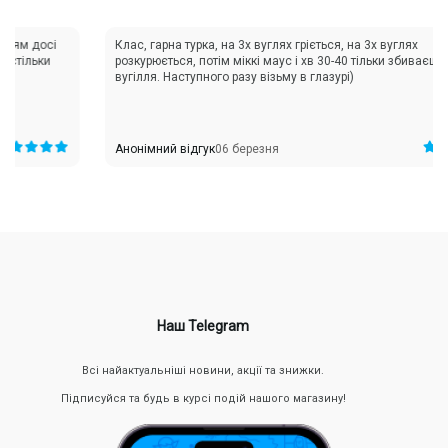
досі
Клас, гарна турка, на 3х вуглях гріється, на 3х вуглях
ьки
розкурюється, потім міккі маус і хв 30-40 тільки збиваєш попіл з
вугілля. Наступного разу візьму в глазурі)
Анонімний відгук
06 березня
Наш Telegram
Всі найактуальніші новини, акції та знижки.
Підписуйся та будь в курсі подій нашого магазину!