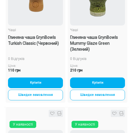
Чаші
Чаші
Глиняна чаша GrynBowls
Глиняна чаша GrynBowls
Turkish Classic (Червоний)
Mummy Glaze Green
(Зелений)
0 Відгуків
0 Відгуків
Ціна:
Ціна:
110 грн
210 грн
Купити
Купити
Швидке замовлення
Швидке замовлення
У наявності
У наявності