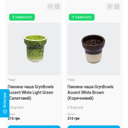
У наявності
У наявності
Чаші
Чаші
Глиняна чаша GrynBowls
Глиняна чаша GrynBowls
Accent White Light Green
Accent White Brown
Фільтри
(Салатовий)
(Коричневий)
0 Відгуків
0 Відгуків
Ціна:
Ціна:
210 грн
210 грн