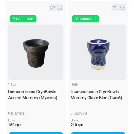
У наявності
У наявності
Чаші
Чаші
Глиняна чаша GrynBowls
Глиняна чаша GrynBowls
Accent Mummy (Муммія)
Mummy Glaze Blue (Синій)
0 Відгуків
0 Відгуків
Ціна:
Ціна:
180 грн
210 грн