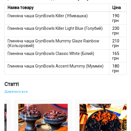
для простого тютюну;
для чорного міцного тютюну;
Назва товару
Ціна
для тютюну з сиропом у великій кількості.
Глиняна чаша GrynBowls Killer (Убивашка)
190
Крім того, є моделі Грінбоулс з оригінальним дизайном, які
грн
стануть справжньою окрасою курильного приладу або гарним
подарунком для шанувальника кальяну.
Глиняна чаша GrynBowls Killer Light Blue (Голубий)
230
грн
Глиняна чаша GrynBowls Mummy Glaze Rainbow
210
(Кольоровий)
грн
Глиняна чаша GrynBowls Classic White (Білий)
165
грн
Глиняна чаша GrynBowls Accent Mummy (Муммія)
180
грн
Статті
Дивитися все