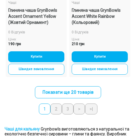
Чаші
Чаші
Глиняна чаша GrynBowls
Глиняна чаша GrynBowls
Accent Ornament Yellow
Accent White Rainbow
(Жовтий Орнамент)
(Кольоровий)
0 Відгуків
0 Відгуків
Ціна:
Ціна:
190 грн
210 грн
Купити
Купити
Швидке замовлення
Швидке замовлення
Показати ще 20 товарів
1
2
3
>
>|
Чаші для кальяну
Grynbowls виготовляються з натуральної та
екологічно безпечної сировини – глини та фаянсу. Виробник