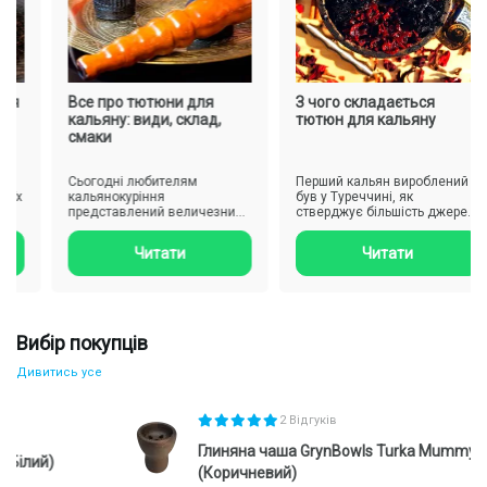
я
Все про тютюни для
З чого складається
кальяну: види, склад,
тютюн для кальяну
смаки
Сьогодні любителям
Перший кальян вироблений
їх
кальянокуріння
був у Туреччині, як
представлений величезний
стверджує більшість джерел,
.
вибір різноманітних сумішей
а Індії. І лише в 19-му сто..
тютюну, проте..
Читати
Читати
Вибір покупців
Дивитись усе
2 Відгуків
Глиняна чаша GrynBowls Turka Mummy
ий)
(Коричневий)