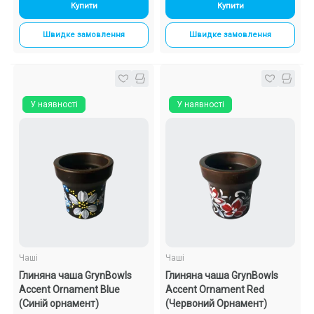
Купити
Купити
Швидке замовлення
Швидке замовлення
У наявності
У наявності
Чаші
Чаші
Глиняна чаша GrynBowls
Глиняна чаша GrynBowls
Accent Ornament Blue
Accent Ornament Red
(Синій орнамент)
(Червоний Орнамент)