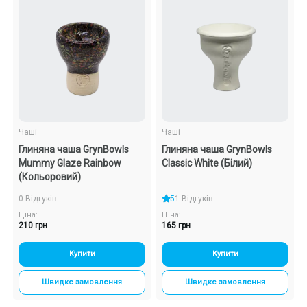
Чаші
Чаші
Глиняна чаша GrynBowls
Глиняна чаша GrynBowls
Mummy Glaze Rainbow
Classic White (Білий)
(Кольоровий)
0 Відгуків
5
1 Відгуків
Ціна:
Ціна:
210 грн
165 грн
Купити
Купити
Швидке замовлення
Швидке замовлення