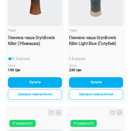
Подарункові набори
Уцінка
Чаші
Чаші
Глиняна чаша GrynBowls
Глиняна чаша GrynBowls
Знижки та опт
Killer (Убивашка)
Killer Light Blue (Голубий)
5
1 Відгуків
0 Відгуків
Ціна:
Ціна:
190 грн
230 грн
Купити
Купити
Швидке замовлення
Швидке замовлення
У наявності
У наявності