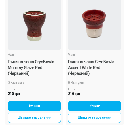
Чаші
Чаші
Глиняна чаша GrynBowls
Глиняна чаша GrynBowls
Mummy Glaze Red
Accent White Red
(Червоний)
(Червоний)
0 Відгуків
0 Відгуків
Ціна:
Ціна:
210 грн
210 грн
Купити
Купити
Швидке замовлення
Швидке замовлення