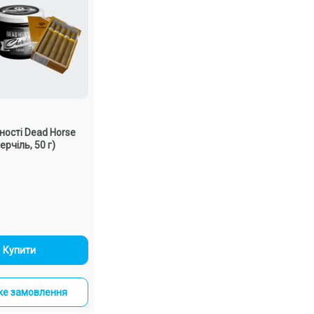
ності Dead Horse
Черчіль, 50 г)
-
+
Купити
е замовлення