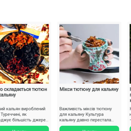
ладається тютюн
Мікси тютюну для кальяну
Найбі
ну
поєдн
кальян
смаки
льян вироблений
Важливість міксів тютюну
Карта 
чині, як
для кальяну Культура
нагад
більшість джерел,
кальяну давно перестала
— пер
ише в 19-му сто..
бути чимось екзотичним і
густог