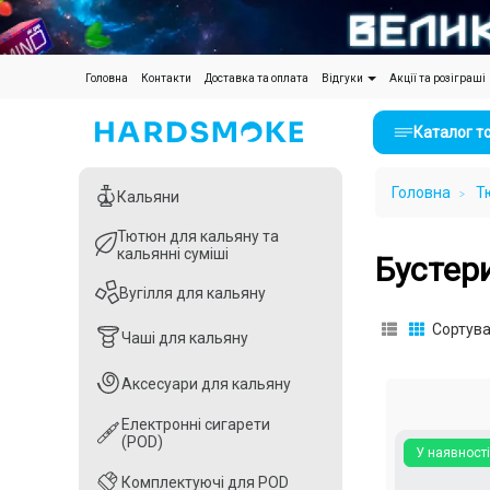
(current)
Головна
Контакти
Доставка та оплата
Відгуки
Акції та розіграші
Каталог т
Головна
Т
Кальяни
Кальяни
Тютюн для кальяну та
Тютюн для кальяну та
кальянні суміші
кальянні суміші
Бустер
Вугілля для кальяну
Вугілля для кальяну
Сортува
Чаші для кальяну
Чаші для кальяну
Аксесуари для кальяну
Аксесуари для кальяну
Електронні сигарети
Електронні сигарети
(POD)
(POD)
У наявності
Комплектуючі для POD
Комплектуючі для POD