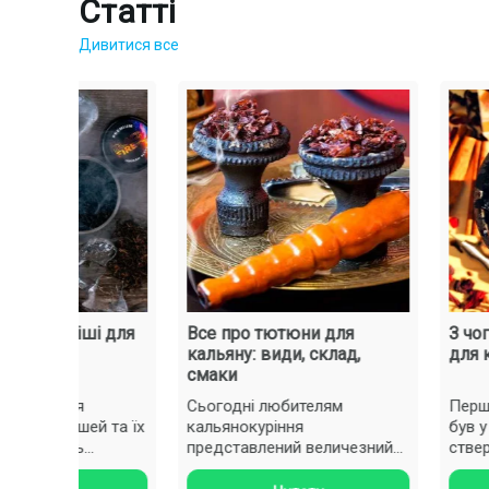
Статті
Дивитися все
 суміші для
Все про тютюни для
З чого ск
кальяну: види, склад,
для калья
смаки
кнення
Сьогодні любителям
Перший ка
сумішей та їх
кальянокуріння
був у Туреч
представлений величезний
стверджує 
 тютюн для ..
вибір різноманітних сумішей
а Індії. І л