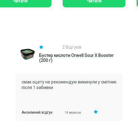
пе..
тися..
Читати
Читати
2 Відгуків
Бустер кислоти Orwell Sour X Booster
(200 г)
смак оцету не рекомендую викинули у смітник
після 1 забивки
Анонімний відгук
14 вересня