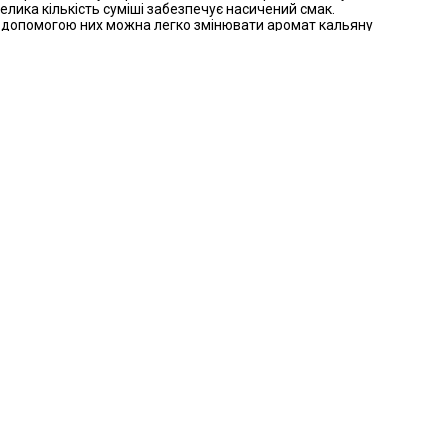
велика кількість суміші забезпечує насичений смак.
За допомогою них можна легко змінювати аромат кальяну
льні мікси.
прості у використанні та підходять для новачків.
я кальяну
но кілька типів бустерів, кожен із яких має свої
оду в колбі або прямо в тютюнову суміш. Вони
єве посилення смаку.
ки поєднуються з тютюном, покращуючи його міцність і
авий і насичений аромат.