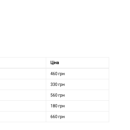
т інтернет-магазину
Hardsmoke
. Тут ви знайдете широкий
о трохи нових ароматів та густого диму за допомогою
Ціна
460 грн
330 грн
560 грн
180 грн
660 грн