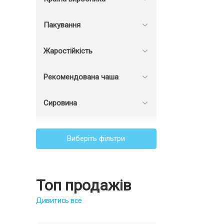
Пакування
Жаростійкість
Рекомендована чаша
сприяючи 
Сировина
Краплинні
Як вибрати бу
Вибір залежить 
Виберіть фільтри
об'єм диму, виб
насиченого смак
Рекомендації пр
склад. Пе
Топ продажів
безпечних
Виробник.
репутаціє
Дивитись все
Призначен
Міцність.