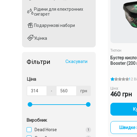
Рідини для електронних
Рідини для електронних
сигарет
сигарет
Подарункові набори
Подарункові набори
Уцінка
Уцінка
Тютюн
Бустер кисло
Фільтри
Скасувати
Booster (200 
Ціна
1
2 В
Ціна:
-
грн
460 грн
-
К
Виробник
Швидке 
Dead Horse
1