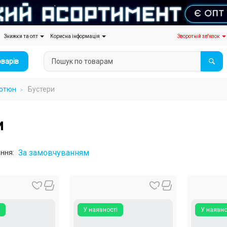
Знижки та опт
Корисна інформація
Зворотній зв'язок
оварів
ютюн
Бустери
и
За замовчуванням
ння:
У наявності
У наявно