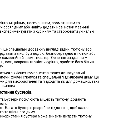
уріння міцнішим, насиченішим, ароматнішим та
 обсяг диму або навіть додати нові нотки у звичні
експериментувати з курінням та створювати унікальні
 - це спеціальні добавки у вигляді рідин, тютюну або
додавати в колбу з водою, безпосередньо в тютюн або
к самостійний ароматизатор. Основне завдання –
іцності, покращити якість куріння, зробити його більш
им.
ться з якісних компонентів, таких як натуральні
печні хімічні сполуки та спеціальні підсилювачі диму. Це
ми для використання та підходять як для домашніх, так і
альянних.
стання бустерів
ті. Бустери посилюють міцність тютюну, додають
ість.
і. Багато бустерів розроблені для того, щоб кальян
го та щільного диму.
Використання бустера може знизити витрати тютюну,