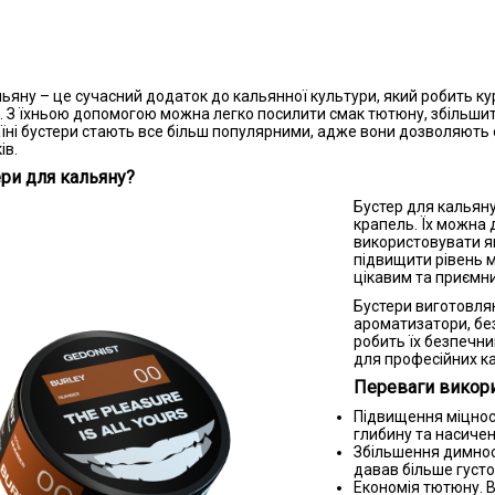
ьяну – це сучасний додаток до кальянної культури, який робить к
 З їхньою допомогою можна легко посилити смак тютюну, збільшити
аїні бустери стають все більш популярними, адже вони дозволяють 
ів.
ри для кальяну?
Бустер для кальяну
крапель. Їх можна 
використовувати я
підвищити рівень м
цікавим та приємн
Бустери виготовляю
ароматизатори, без
робить їх безпечни
для професійних к
Переваги викори
Підвищення міцнос
глибину та насичен
Збільшення димност
давав більше густо
Економія тютюну. 