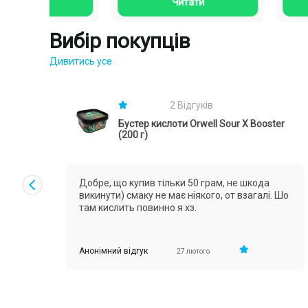
тютюну, проте..
ти
Читати
Вибір покупців
Дивитись усе
2 Відгуків
Бустер кислоти Orwell Sour X Booster
(200 г)
Добре, що купив тільки 50 грам, не шкода
викинути) смаку не має ніякого, от взагалі. Шо
там кислить повинно я хз.
Анонімний відгук
27 лютого