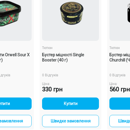
Тютюн
Тютюн
ти Orwell Sour X
Бустер міцності Single
Бустер міц
г)
Booster (40 г)
Churchill (
ідгуків
0 Відгуків
0 Відгуків
Ціна:
Ціна:
330 грн
560 грн
+
-
+
упити
Купити
замовлення
Швидке замовлення
Швидк