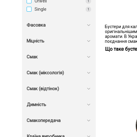
Orwell
1
Single
1
Фасовка
Бустери для кал
оригінальнішим.
аромати. В Укр
Міцність
поєднання смак
Що таке бусте
Смак
Смак (міксологія)
Смак (відтінок)
Димність
Смакопередача
Країна виробника