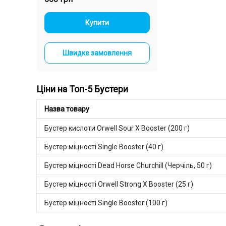
Якщо ви шукаєте
вибір рідких, п
-
+
Купити
Переваги покуп
Великий в
Гарантія я
ння
Швидке замовлення
Доставка 
Консульта
Тепер ви знаєте
бустерів. Експ
Ціни на Топ-5 Бустери
Назва товару
Бустер кислоти Orwell Sour X Booster (200 г)
Бустер міцності Single Booster (40 г)
Бустер міцності Dead Horse Churchill (Черчіль, 50 г)
Бустер міцності Orwell Strong X Booster (25 г)
Бустер міцності Single Booster (100 г)