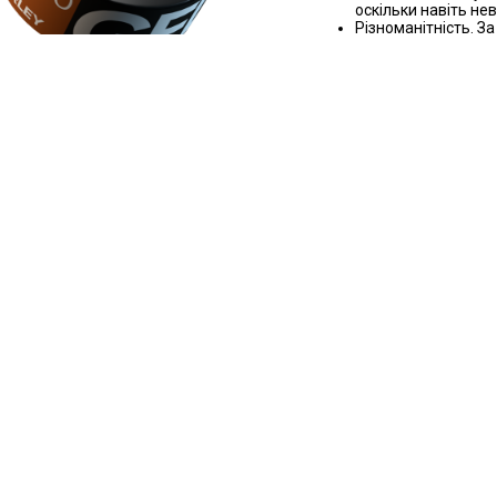
оскільки навіть не
Різноманітність. 
та створювати уніка
Зручність. Бустери 
Види бустерів дл
На ринку представле
особливості:
Рідкі. Додають у в
забезпечують митт
Тютюнові. Ці добав
рівномірному горінню.
. Декілька крапель додаються прямо на тютюн, забезпечуючи яскр
стер для кальяну
від ваших уподобань та цілей. Якщо ви хочете збільшити
ирайте рідкі суміші з підсилювачами диму. Для любителів
у підійдуть крапельні та порошкові добавки.
и виборі:
реконайтеся, що бустер виготовлений із якісних та
 компонентів.
 Віддавайте перевагу перевіреним брендам із гарною
ю.
ня. Визначте, що для вас важливіше – смак чи димність.
 Переконайтеся, що бустер не буде надто міцним для вас.