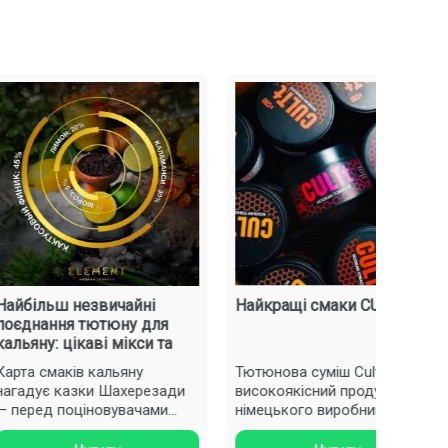
льш незвичайні
Найкращі смаки CULTt
Н
ання тютюну для
М
у: цікаві мікси та
щ
смаків кальяну
Тютюнова суміш Cultt –
В
ує казки Шахерезади
високоякісний продукт
т
ед поціновувачами
німецького виробництва.
в
о диму відкривається
Заправка для кальяну
Пр