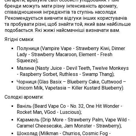
бренди можуть мати різну інтенсивність аромату,
співвідношення інгредієнтів та ступінь насолоди.
Рекомендується вивчити відгуки інших користувачів
та пробувати різні, щоб знайти той, який вам найбільше
подобається. Які жижі найсмачніші визначати вам.
Ягідні смаки:
Полуниця (Vampire Vape - Strawberry Kiwi, Dinner
Lady - Strawberry Macaroon, Element - Fresh
Squeeze);
Малина (Nasty Juice - Devil Teeth, Twelve Monkeys
- Raspberry Sorbet, Ruthless - Swamp Thang);
Чорниця (Glas Basix – Blueberry Cake, Cuttwood –
Unicorn Milk, Vapetasia – Killer Kustard Blueberry).
Солодкі аромати:
Ваніль (Beard Vape Co - No. 32, One Hit Wonder -
Rocket Man, VGod - Luscious);
Карамель (Drip More - Strawberry Palm, Vape Wild -
Caramel Cheesecake, Jam Monster - Strawberry);
Шоколад (Milkman - Churrios, Cosmic Fog -