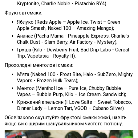
Kryptonite, Charlie Noble - Pistachio RY4).
Фруктові смаки:
Яблуко (Reds Apple – Apple Ice, Twist – Green
Apple Smash, Naked 100 – Amazing Mango);
Ананас (Pacha Mama - Pineapple Express, Charlie's
Chalk Dust - Slam Berry, Air Factory - Mystery);
Груша (Kilo - Dewberry Fruit, Bad Drip Labs - Cereal
Trip, Vapetasia - Royalty II).
Прохолодні ментолові смаки:
М'ята (Naked 100 - Frost Bite, Halo - SubZero, Mighty
Vapors - Frozen Hulk Tears);
Ментол (Menthol Ice – Pure Ice, Chubby Bubble
Vapes – Bubble Purp, Kilo – Ice Cream, Sandwich);
Крижаний апельсин (I Love Salts – Sweet Tobacco,
Dinner Lady – Lemon Tart, VGOD – Cubano Silver).
Обов'язково скуштуйте фруктові смаки жижі, навіть
якщо ви є щирим шанувальником чистого тютюну.