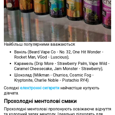
Найбільш популярними вважаються:
Ваніль (Beard Vape Co - No. 32, One Hit Wonder -
Rocket Man, VGod - Luscious);
Карамель (Drip More - Strawberry Palm, Vape Wild -
Caramel Cheesecake, Jam Monster - Strawberry);
Шоколад (Milkman - Churrios, Cosmic Fog -
Kryptonite, Charlie Noble - Pistachio RY4).
Солодкі
електронні сигарети
найчастіше купують
дівчата.
Прохолодні ментолові смаки
Прохолодні ментолові пропонують освіжаюче відчуття
та холодний запах ментолу. Ідеально підходять для