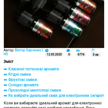
Подарункові набори
Уцінка
Знижки та опт
Автор:
Віктор Харченко |
HS
12.05.2025
0
6776
5 хв.
Зміст
➡️ Класичні тютюнові аромати
➡️ Ягідні смаки
➡️ Фруктові смаки
➡️ Солодкі аромати
➡️ Прохолодні ментолові смаки
➡️ Як вибрати ідеальний смак для електронних сигарет
Коли ви вибираєте ідеальний аромат для електронної
сигарети, врахуйте свої особисті уподобання. Різні