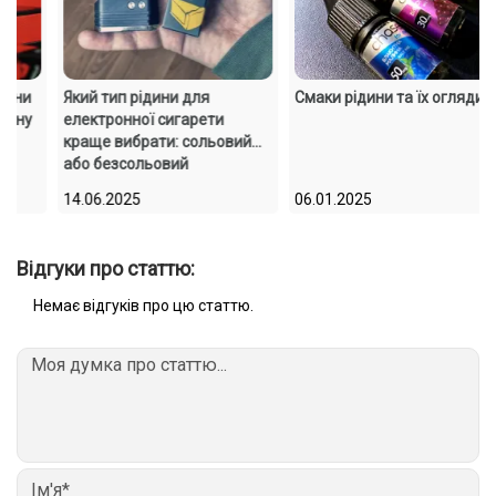
ни
Який тип рідини для
Смаки рідини та їх огляди
ну
електронної сигарети
краще вибрати: сольовий
або безсольовий
14.06.2025
06.01.2025
Відгуки про статтю:
Немає відгуків про цю статтю.