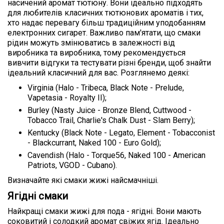
насичений аромат тютюну. Вони ідеально підходять
для любителів класичних тютюнових ароматів і тих,
хто надає перевагу більш традиційним уподобанням
електронних сигарет. Важливо пам'ятати, що смаки
рідин можуть змінюватись в залежності від
виробника та виробника, тому рекомендується
вивчити відгуки та тестувати різні бренди, щоб знайти
ідеальний класичний для вас. Розглянемо деякі:
Virginia (Halo - Tribeca, Black Note - Prelude,
Vapetasia - Royalty II);
Burley (Nasty Juice - Bronze Blend, Cuttwood -
Tobacco Trail, Charlie's Chalk Dust - Slam Berry);
Kentucky (Black Note - Legato, Element - Tobacconist
- Blackcurrant, Naked 100 - Euro Gold);
Cavendish (Halo - Torque56, Naked 100 - American
Patriots, VGOD - Cubano).
Визначайте які смаки жижі найсмачніші.
Ягідні смаки
Найкращі смаки жижі для пода - ягідні. Вони мають
соковитий і солодкий аромат свіжих ягід. Ідеально