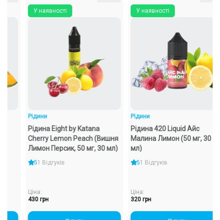
У наявності
У наявності
Рідини
Рідини
Рідина Eight by Katana
Рідина 420 Liquid Айс
Cherry Lemon Peach (Вишня
Малина Лимон (50 мг, 30
Лимон Персик, 50 мг, 30 мл)
мл)
5
1 Відгуків
5
1 Відгуків
Ціна:
Ціна:
430 грн
320 грн
-
+
-
+