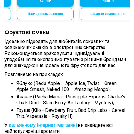
Купити
Купити
Швидке замовлення
Швидке замовлення
Фруктові смаки
Ідеально підходять для любителів яскравих та
освіжаючих смаків в електронних сигаретах.
Рекомендується враховувати індивідуальні
уподобання та експериментувати з різними брендами
для знаходження ідеального фруктового для вас.
Розглянемо на прикладах:
Яблуко (Reds Apple – Apple Ice, Twist – Green
Apple Smash, Naked 100 – Amazing Mango);
Ананас (Pacha Mama - Pineapple Express, Charlie's
Chalk Dust - Slam Berry, Air Factory - Mystery);
Груша (Kilo - Dewberry Fruit, Bad Drip Labs - Cereal
Trip, Vapetasia - Royalty II).
У
кальянному інтернет-магазині
ви знайдете всі
найпопулярніші аромати.