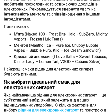
любителів прохолодних та освіжаючих дослідів в
електронках. Рекомендується звернути увагу на
інтенсивність ментолу та співвідношення з іншими
інгредієнтами.
Попит мають:
М'ята (Naked 100 - Frost Bite, Halo - SubZero, Mighty
Vapors - Frozen Hulk Tears);
Ментол (Menthol Ice – Pure Ice, Chubby Bubble
Vapes – Bubble Purp, Kilo – Ice Cream Sandwich);
Крижаний апельсин (I Love Salts – Sweet Tobacco,
Dinner Lady – Lemon Tart, VGOD – Cubano Silver).
Найкращі смаки рідин для електронних сигарет
бувають різними.
Як вибрати ідеальний смак для
електронних сигарет
Яка найсмачніша рідина для електронних сигарет – це
суб'єктивний вибір, який залежить від ваших
індивідуальних уподобань. Є кілька факторів для
вибору
рідини для електронних сигарет
та пристрою в