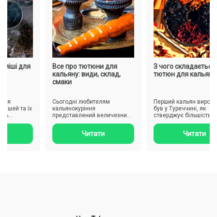
іші для
Все про тютюни для
З чого складається
кальяну: види, склад,
тютюн для кальяну
смаки
я
Сьогодні любителям
Перший кальян вироблен
шей та їх
кальянокуріння
був у Туреччині, як
представлений величезний
стверджує більшість дже
н для ..
вибір різноманітних сумішей
а Індії. І лише в 19-му сто.
тютюну, проте..
Читати
Читати
Чаша 420 Bowls це не просто аксесуар, а важливий елемент,
від якого залежить якість куріння. Основні переваги:
Рівномірний розподіл жару. Завдяки продуманій
конструкції чаша зберігає тютюн вологим та запобігає
його пересушуванню.