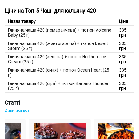
Чаші для кальяну 420 Bowls – це поєднання інноваційного
дизайну, відмінної функціональності та надійності. Ці
Ціни на Топ-5 Чаші для кальяну 420
аксесуари підходять для найвибагливіших кальянників,
забезпечуючи насичений смак тютюну, рівномірне
Назва товару
Ціна
прогрівання та густий дим. Якщо ви шукаєте стильне та зручне
рішення, чаша 420 Bowls стане вашим незамінним супутником.
Глиняна чаша 420 (помаранчева) + тютюн Volcano
335
Baby (25 г)
грн
Особливості кальянних чаш 420 Bowls
Глиняна чаша 420 (жовтогаряча) + тютюн Desert
335
Чаші 420 Bowls вирізняються своїми характеристиками, які
Storm (25 г)
грн
роблять їх популярними серед любителів кальянної культури:
Глиняна чаша 420 (зелена) + тютюн Northern Ice
335
Якісні матеріали Виготовлені із жароміцної глини або
Cream (25 г)
грн
кераміки, вони зберігають тепло протягом усієї сесії
куріння.
Глиняна чаша 420 (синя) + тютюн Ocean Heart (25
335
Ергономічний дизайн. Конструкція розроблена для
г)
грн
рівномірного прогріву тютюну, що запобігає його
Глиняна чаша 420 (сіра) + тютюн Banano Thunder
335
підгоранню та зберігає насиченість смаку.
(25 г)
грн
Універсальність. Підходить для більшості кальянів та
сумісна з різними
кальянними аксесуарами
.
Стильний вигляд. Чаші 420 Bowls мають мінімальний і
Статті
сучасний дизайн, який прикрасить будь-який кальянний
сетап.
Дивитися все
Чому варто вибрати чаші для кальяну 420 Bowls?