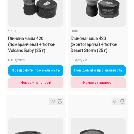
Подарункові набори
Уцінка
Чаші
Чаші
Глиняна чаша 420
Глиняна чаша 420
Знижки та опт
(помаранчева) + тютюн
(жовтогаряча) + тютюн
Volcano Baby (25 г)
Desert Storm (25 г)
0 Відгуків
0 Відгуків
Повідомити про наявність
Повідомити про наявність
Немає у наявності
Немає у наявності