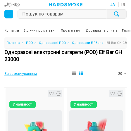
UA
RU
Кальяни
Контакти
Відгуки про магазин
Про магазин
Доставка та оплата
Гаран
Головна
POD
Одноразові POD
Одноразки Elf Bar
Elf Bar GH 2300
Тютюн для кальяну та кальянні суміші
Одноразові електронні сигарети (POD) Elf Bar GH
Вугілля для кальяну
23000
Чаші для кальяну
За замовчуванням
20
Аксесуари для кальяну
Електронні сигарети (POD)
У наявності
У наявності
Комплектуючі для POD
Рідини для електронних сигарет