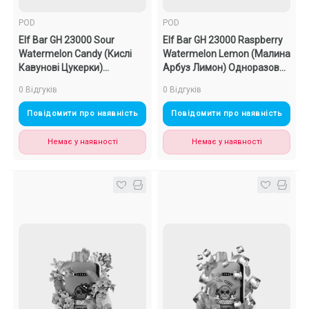
POD
POD
Elf Bar GH 23000 Sour
Elf Bar GH 23000 Raspberry
Watermelon Candy (Кислі
Watermelon Lemon (Малина
Кавунові Цукерки)
Арбуз Лимон) Одноразовий
Одноразовий POD
POD
0 Відгуків
0 Відгуків
Повідомити про наявність
Повідомити про наявність
Немає у наявності
Немає у наявності