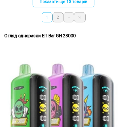
Показати ще 13 товарів
1
2
>
>|
Огляд одноразки Elf Bar GH 23000