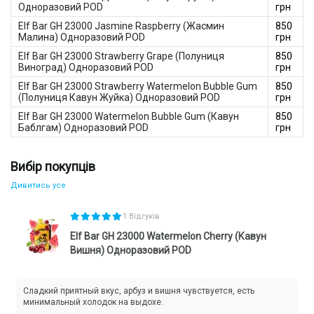
сигарета з розширеними можливостями. Вона оснащена
Одноразовий POD
грн
кольоровим сегментним екраном, на якому відображається у
Elf Bar GH 23000 Jasmine Raspberry (Жасмин
850
відсотках рівень заряду та кількість залишкової рідини —
Малина) Одноразовий POD
грн
тепер ти завжди знаєш, коли варто підключити зарядку. Вейп
підтримує три режими паріння, що дозволяє адаптувати тягу
Elf Bar GH 23000 Strawberry Grape (Полуниця
850
під свій стиль — від м’якої до більш насиченої.
Виноград) Одноразовий POD
грн
Elf Bar GH 23000 Strawberry Watermelon Bubble Gum
850
(Полуниця Кавун Жуйка) Одноразовий POD
грн
Elf Bar GH 23000 Watermelon Bubble Gum (Кавун
850
Баблгам) Одноразовий POD
грн
Вибір покупців
Дивитись усе
1 Відгуків
Elf Bar GH 23000 Watermelon Cherry (Кавун
Вишня) Одноразовий POD
Сладкий приятный вкус, арбуз и вишня чувствуется, есть
минимальный холодок на выдохе.