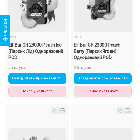
Фільтри
POD
POD
Elf Bar GH 23000 Peach Ice
Elf Bar GH 23000 Peach
(Персик Лід) Одноразовий
Berry (Персик Ягоди)
POD
Одноразовий POD
0 Відгуків
0 Відгуків
Повідомити про наявність
Повідомити про наявність
Немає у наявності
Немає у наявності