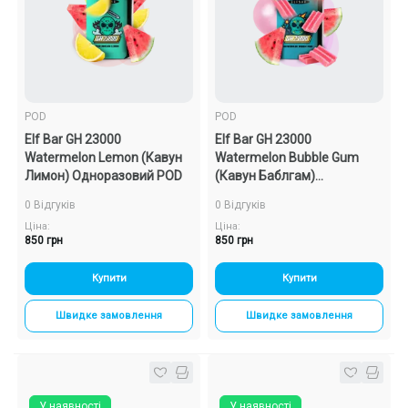
Подарункові набори
Уцінка
POD
POD
Знижки та опт
Elf Bar GH 23000
Elf Bar GH 23000
Watermelon Lemon (Кавун
Watermelon Bubble Gum
Лимон) Одноразовий POD
(Кавун Баблгам)
Одноразовий POD
0 Відгуків
0 Відгуків
Ціна:
Ціна:
850 грн
850 грн
Купити
Купити
Швидке замовлення
Швидке замовлення
У наявності
У наявності