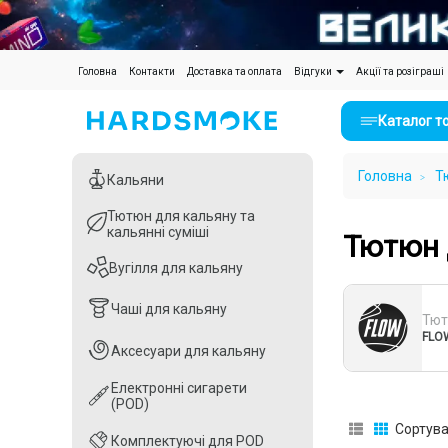
(current)
Головна
Контакти
Доставка та оплата
Відгуки
Акції та розіграші
Каталог т
Головна
Т
Кальяни
Кальяни
Тютюн для кальяну та
Тютюн для кальяну та
кальянні суміші
кальянні суміші
Тютюн 
Вугілля для кальяну
Вугілля для кальяну
Чаші для кальяну
Чаші для кальяну
Тют
FLOW
Аксесуари для кальяну
Аксесуари для кальяну
Електронні сигарети
Електронні сигарети
(POD)
(POD)
Сортува
Комплектуючі для POD
Комплектуючі для POD