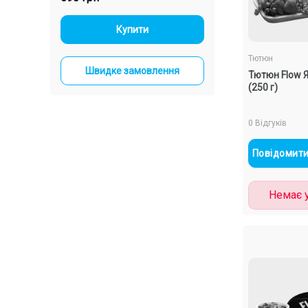
-
+
Купити
Тютюн
ння
Швидке замовлення
Тютюн Flow 
(250 г)
0 Відгуків
Повідомити
Немає у