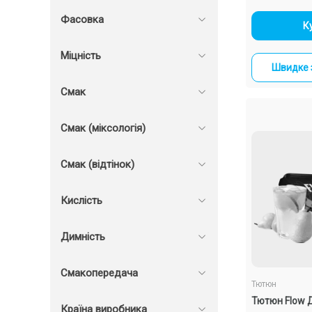
Фасовка
-
К
Міцність
Швидке 
Смак
Смак (міксологія)
Смак (відтінок)
Кислість
Димність
Смакопередача
Тютюн
Тютюн Flow 
Країна виробника