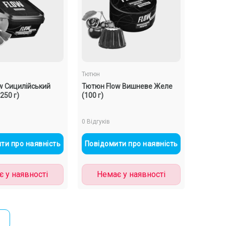
Тютюн
w Сицилійський
Тютюн Flow Вишневе Желе
250 г)
(100 г)
0 Відгуків
ти про наявність
Повідомити про наявність
 у наявності
Немає у наявності