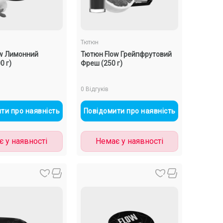
Тютюн
w Лимонний
Тютюн Flow Грейпфрутовий
0 г)
Фреш (250 г)
0 Відгуків
ти про наявність
Повідомити про наявність
 у наявності
Немає у наявності