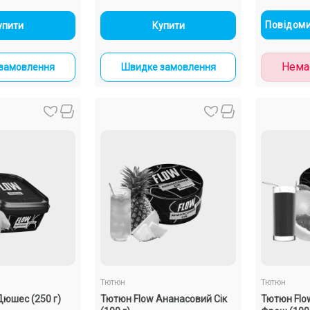
+
-
+
Повідоми
упити
Купити
Немає
замовлення
Швидке замовлення
Тютюн
Тютюн
Дюшес (250 г)
Тютюн Flow Ананасовий Сік
Тютюн Flo