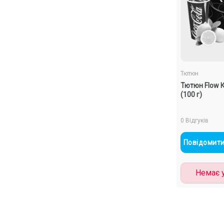
Тютюн
Тютюн Flow 
(100 г)
0 Відгуків
Повідомити
Немає у