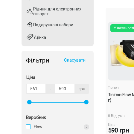
Рідини для електронних
Рідини для електронних
сигарет
сигарет
Подарункові набори
Подарункові набори
У наявності
Уцінка
Уцінка
Фільтри
Скасувати
Ціна
Тютюн
-
грн
Тютюн Flow М
г)
0 Відгуків
Виробник
Ціна:
Flow
2
590 грн