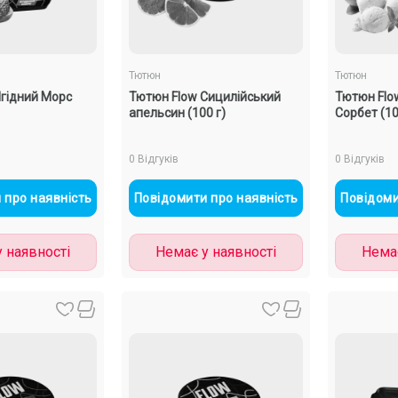
Тютюн
Тютюн
Ягідний Морс
Тютюн Flow Сицилійський
Тютюн Flo
апельсин (100 г)
Сорбет (10
0 Відгуків
0 Відгуків
 про наявність
Повідомити про наявність
Повідоми
 наявності
Немає у наявності
Немає