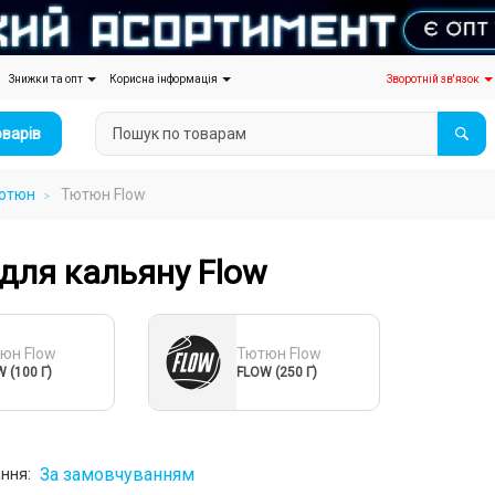
Знижки та опт
Корисна інформація
Зворотній зв'язок
оварів
ютюн
Тютюн Flow
для кальяну Flow
юн Flow
Тютюн Flow
 (100 Г)
FLOW (250 Г)
За замовчуванням
ння: