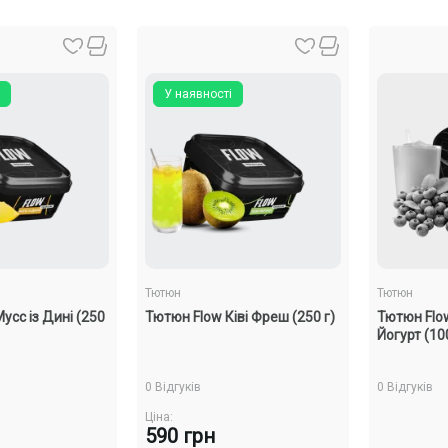
У наявності
Тютюн
Тютюн
усс із Дині (250
Тютюн Flow Ківі Фреш (250 г)
Тютюн Flo
Йогурт (100
0 Відгуків
0 Відгуків
Ціна:
590 грн