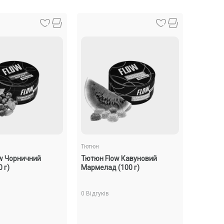
Тютюн
w Чорничний
Тютюн Flow Кавуновий
 г)
Мармелад (100 г)
0 Відгуків