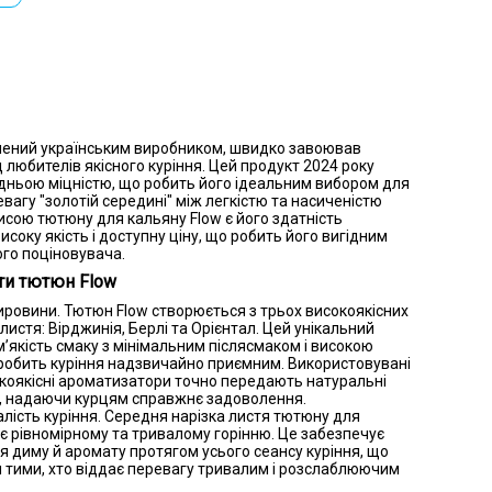
лений українським виробником, швидко завоював
 любителів якісного куріння. Цей продукт 2024 року
едньою міцністю, що робить його ідеальним вибором для
евагу "золотій середині" між легкістю та насиченістю
исою тютюну для кальяну Flow є його здатність
исоку якість і доступну ціну, що робить його вигідним
го поціновувача.
ти тютюн Flow
ировини. Тютюн Flow створюється з трьох високоякісних
листя: Вірджинія, Берлі та Орієнтал. Цей унікальний
’якість смаку з мінімальним післясмаком і високою
 робить куріння надзвичайно приємним. Використовувані
окоякісні ароматизатори точно передають натуральні
ід, надаючи курцям справжнє задоволення.
валість куріння. Середня нарізка листя тютюну для
є рівномірному та тривалому горінню. Це забезпечує
я диму й аромату протягом усього сеансу куріння, що
 тими, хто віддає перевагу тривалим і розслаблюючим