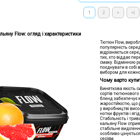
1
2
>
>|
ьяну Flow: огляд і характеристики
Тютюн Flow, вироб
популярність серед
відрізняється сер
тих, хто віддає пер
смаку. Відмінною р
поєднувати в собі в
вибором для кожно
Чому варто купи
Виняткова якість с
сортів тютюнового 
бленд забезпечує м
жаростійкістю, що
у виробництві вис
нотки фруктів і яг
Стабільність і три
кальяну Flow сприя
стабільне виділенн
особливо цінується
сесіям.