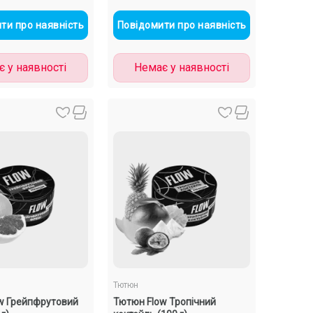
ти про наявність
Повідомити про наявність
 у наявності
Немає у наявності
Тютюн
w Грейпфрутовий
Тютюн Flow Тропічний