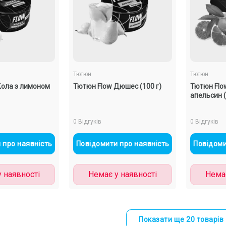
Тютюн
Тютюн
Кола з лимоном
Тютюн Flow Дюшес (100 г)
Тютюн Flo
апельсин (
0 Відгуків
0 Відгуків
 про наявність
Повідомити про наявність
Повідоми
 наявності
Немає у наявності
Немає
Показати ще 20 товарів