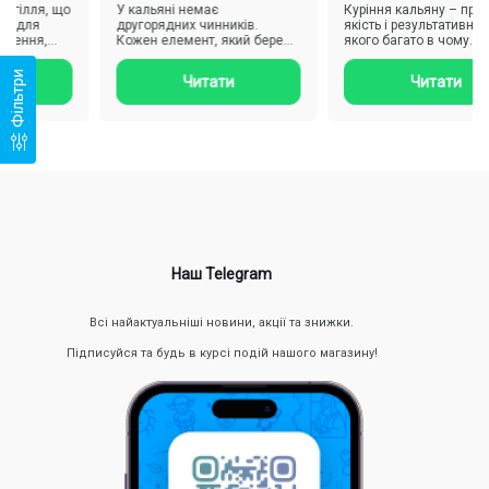
гілля, що
У кальяні немає
Куріння кальяну – проце
 для
другорядних чинників.
якість і результативність
шення,
Кожен елемент, який бере
якого багато в чому
риклад..
участь у приготуванні наргілі
залежить від уваги до
важливи..
детале..
Фільтри
Читати
Читати
Наш Telegram
Всі найактуальніші новини, акції та знижки.
Підписуйся та будь в курсі подій нашого магазину!