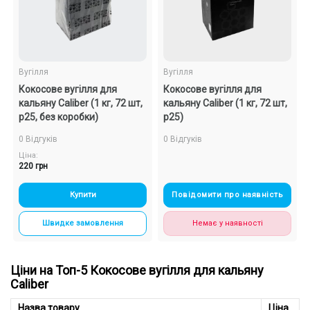
Подарункові набори
Уцінка
Вугілля
Вугілля
Кокосове вугілля для
Кокосове вугілля для
Знижки та опт
кальяну Caliber (1 кг, 72 шт,
кальяну Caliber (1 кг, 72 шт,
р25, без коробки)
р25)
0 Відгуків
0 Відгуків
Ціна:
220 грн
Купити
Повідомити про наявність
Швидке замовлення
Немає у наявності
Ціни на Топ-5 Кокосове вугілля для кальяну
Caliber
Назва товару
Ціна