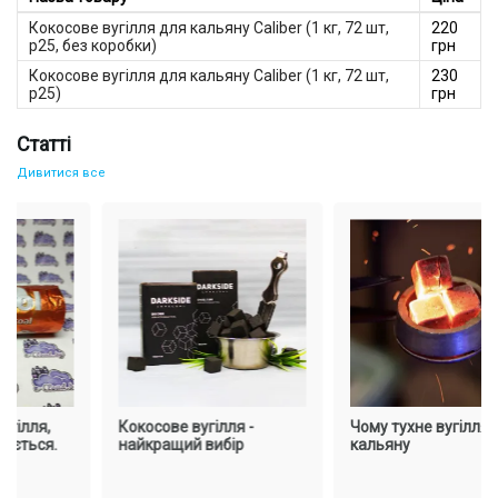
Кокосове вугілля для кальяну Caliber (1 кг, 72 шт,
220
р25, без коробки)
грн
Кокосове вугілля для кальяну Caliber (1 кг, 72 шт,
230
р25)
грн
Статті
Дивитися все
ілля,
Кокосове вугілля -
Чому тухне вугілля д
ється.
найкращий вибір
кальяну