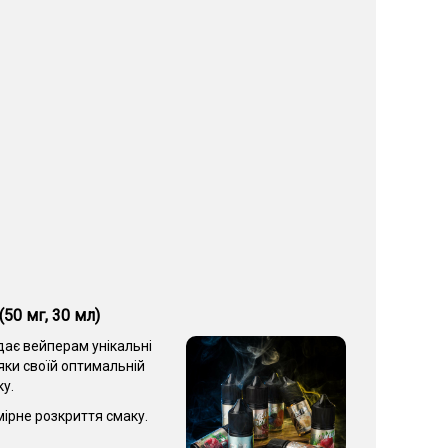
50 мг, 30 мл)
ає вейперам унікальні
яки своїй оптимальній
у.
ірне розкриття смаку.