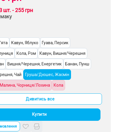
3 шт. - 255 грн
смаку
'ята
Кавун, Яблуко
Гуава, Персик
луниця
Кола, Ром
Кавун, Вишня/Черешня
ан
Вишня/Черешня, Енергетик
Банан, Пунш
решня, Чай
Груша/Дюшес, Жасмін
 Малина, Чорниця/Лохина
Кола
ріг/Кондитерка
Диня, Манго
Ожина
Дивитись все
ятна)
Виноград, Полуниця
Вино
Вишня, Кокос
Купити
, Яблуко
Квас, Полуниця
Апельсин, Лимонад
амовлення
уравлина
Вишня/Черешня, Тютюн
Абрикос, Лічі