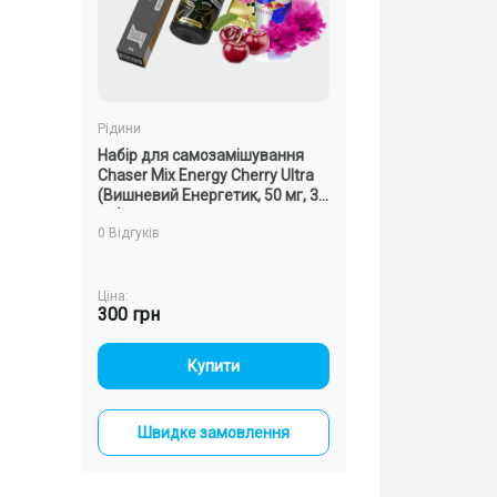
Рідини
Рідини
вання
Набір для самозамішування
Набір для самоз
tra (Ром
Chaser Mix Energy Cherry Ultra
Chaser Mix Банан 
(Вишневий Енергетик, 50 мг, 30
мг, 30 мл)
мл)
0 Відгуків
0 Відгуків
Ціна:
Ціна:
300 грн
300 грн
-
+
-
+
Купити
Купи
ння
Швидке замовлення
Швидке зам