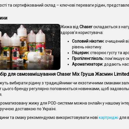
ості та сертифікований склад – ключові переваги рідин, представле
ини
Жижа від
Chaser
складається з нат
здоров'я користувача:
Соловий нікотин:
очищений від
рівень нікотину.
Гліцерин:
створює густу та ар
Пропіленгліколь:
пом'якшує сма
Ароматизатори:
додають насич
бір для самозамішування Chaser Mix Груша Жасмин Limited 
жуть вибирати рідину з традиційними чи екзотичними смаками зале
 цього бренду регулярно поповнюється новинками, щоб задовольн
я.
роматизовану жижу для POD-системи можна онлайн у нашому інте
зручною доставкою по Україні.
рідини та смаку рекомендуємо використовувати нові
картриджі
для в