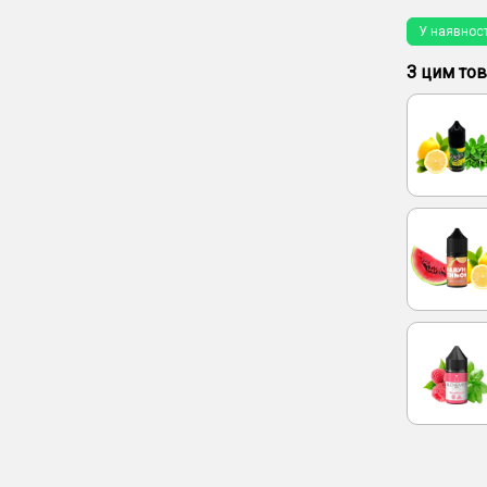
Малина, 
У наявност
З цим то
Рідини
амішування
Підсилювач холоду Chaser Ice
Алое Ultra (50
Shot (Бустер холоду, 1 мл)
0 Відгуків
Ціна:
30 грн
-
+
ти
Купити
овлення
Швидке замовлення