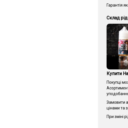
Гарантія як
Склад рід
Купити На
Покупці мо
Асортимент
уподобанн
Замовити а
цінами та 
При зміні 