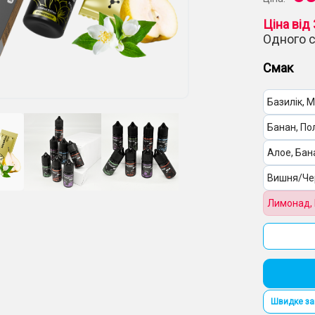
Ціна від 
Одного 
Смак
Базилік, М
Банан, По
Алое, Бан
Вишня/Че
Лимонад,
Лимон, Пи
У наявності
Жуйка (м'
Ківі, Лайм
Швидке з
Кактус, Ж