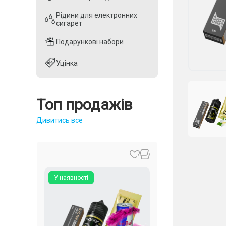
Рідини для електронних
Рідини для електронних
сигарет
сигарет
Подарункові набори
Подарункові набори
Уцінка
Уцінка
Топ продажів
Дивитись все
У наявності
У наявності