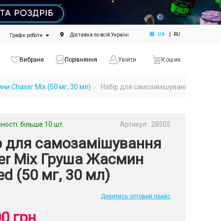
UA
RU
Доставка по всій Україні
Графік роботи:
Вибране
Порівняння
Увійти
Кошик
и Chaser Mix (50 мг, 30 мл)
Набір для самозамішування Chaser Mi
ності: більше 10 шт.
Артикул:
28505
р для самозамішування
er Mix Груша Жасмин
ed (50 мг, 30 мл)
Дивитись оптовий прайс
0 грн