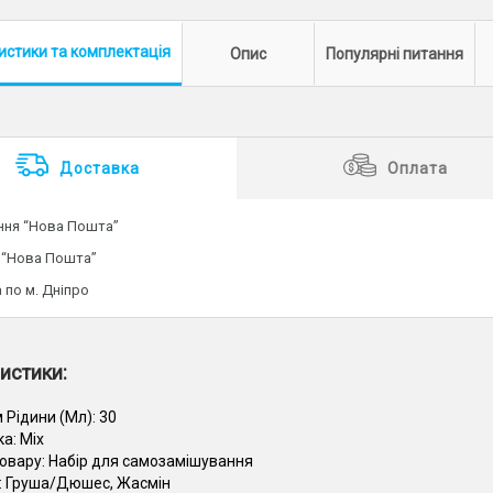
истики
та комплектація
Опис
Популярні питання
Доставка
Оплата
ення “Нова Пошта”
 “Нова Пошта”
 по м. Дніпро
истики:
 Рідини (Мл):
30
ка:
Mix
товару:
Набір для самозамішування
:
Груша/Дюшес, Жасмін