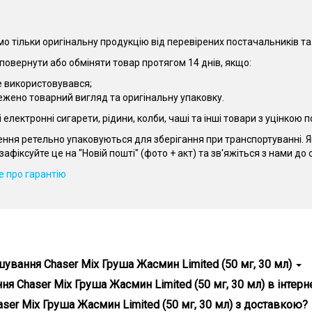
о тільки оригінальну продукцію від перевірених постачальників та
повернути або обміняти товар протягом 14 днів, якщо:
е використовувався;
ежено товарний вигляд та оригінальну упаковку.
електронні сигарети, рідини, колби, чаші та інші товари з уцінкою
ення ретельно упаковуються для зберігання при транспортуванні. 
зафіксуйте це на "Новій пошті" (фото + акт) та зв'яжіться з нами д
 про гарантію
шування Chaser Mix Груша Жасмин Limited (50 мг, 30 мл)
ser Mix Груша Жасмин Limited (50 мг, 30 мл) - гарантія справжност
я Chaser Mix Груша Жасмин Limited (50 мг, 30 мл) в інтерне
ної продукції та все для вейпінгу. Замовте Набір для самозамішуван
ser Mix Груша Жасмин Limited (50 мг, 30 мл) з доставкою?