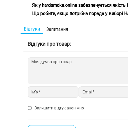
насолоджуйтесь високою якістю з доставкою додому
Просто додайте Набір для самозамішування Chaser
Як у hardsmoke.online забезпечується якість
доставку по всій Україні, і ви зможете отримати в
Ми ретельно вибираємо постачальників та продукт
Що робити, якщо потрібна порада у виборі Н
Переконайтеся самі, вибравши наші продукти! ✅
Наша команда завжди готова допомогти вам з вибор
підберемо ідеальний товар саме для вас. 💬 Не гай
Відгуки
Запитання
Відгуки про товар:
Залишити відгук анонімно