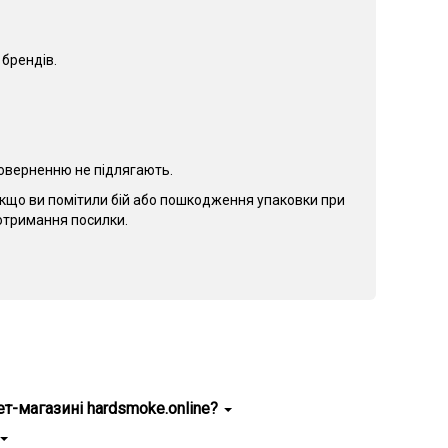
 брендів.
 поверненню не підлягають.
Якщо ви помітили бій або пошкодження упаковки при
о отримання посилки.
і, зручність використання.
т-магазині hardsmoke.online?
ня Chaser Mix Груша Жасмин Limited (50 мг, 30 мл) та