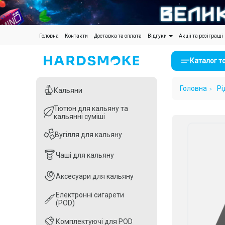
(current)
Головна
Контакти
Доставка та оплата
Відгуки
Акції та розіграші
Каталог т
Головна
Рі
Кальяни
Кальяни
Тютюн для кальяну та
Тютюн для кальяну та
кальянні суміші
кальянні суміші
Вугілля для кальяну
Вугілля для кальяну
Чаші для кальяну
Чаші для кальяну
Аксесуари для кальяну
Аксесуари для кальяну
Електронні сигарети
Електронні сигарети
(POD)
(POD)
Комплектуючі для POD
Комплектуючі для POD