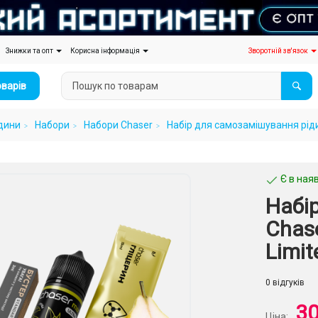
Знижки та опт
Корисна інформація
Зворотній зв'язок
оварів
дини
Набори
Набори Chaser
Набір для самозамішування рідин
Є в наяв
Набі
Chas
Limit
0 відгуків
30
Ціна: