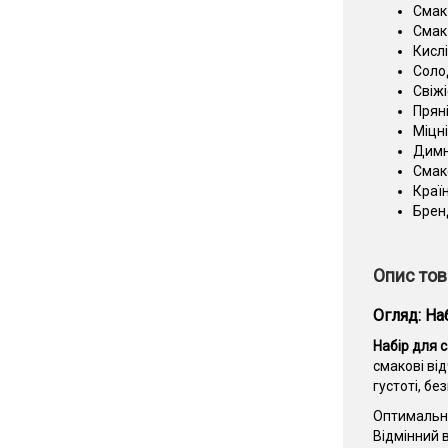
Смак 
Смак 
Кислі
Соло
Свіжі
Прян
Міцні
Димн
Смак
Краї
Брен
Опис тов
Огляд: На
Набір для 
смакові ві
густоті, б
Оптимальни
Відмінний 