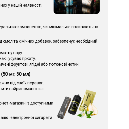
них у нашій наявності.
уральних компонентів, які мінімально впливають на
 смол та хімічних добавок, забезпечує необхідний
оматну пару.
к і усуває гіркоту.
ені фруктові, ягідні або тютюнові нотки.
(50 мг, 30 мл)
жно від своїх переваг.
ити найрізноманітніші
рнет-магазині з доступними
ашої електронної сигарети