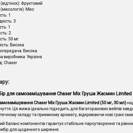
(відтінок):
Фруктовий
(міксологія):
Мікс
сть:
1
дкість:
3
сть:
1
ість:
2
сть:
50 мг
ість:
Висока
опередача:
Висока
на виробника:
Україна
д:
Chaser
ару:
бір для самозамішування Chaser Mix Груша Жасмин Limited (
самозамішування Chaser Mix Груша Жасмин Limited (50 мг, 30 мл)
над
дчуття. Ця жижа ідеально підходить для багаторазових вейпів завд
езпечному складу та приємному аромату, відкриваючи нові грані смак
й баланс компонентів гарантує стабільне пароутворення та рівном
вибір для щоденного ширяння.