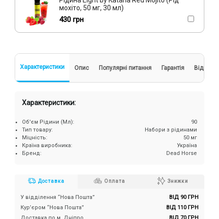
мохіто, 50 мг, 30 мл)
430 грн
Характеристики
Опис
Популярні питання
Гарантія
Відгуки
Характеристики:
Об'єм Рідини (Мл):
90
Тип товару:
Набори з рідинами
Міцність:
50 мг
Країна виробника:
Україна
Бренд:
Dead Horse
Доставка
Оплата
Знижки
У відділення “Нова Пошта”
ВІД 90 ГРН
Кур’єром “Нова Пошта”
ВІД 110 ГРН
Доставка по м. Дніпро
ВІД 70 ГРН