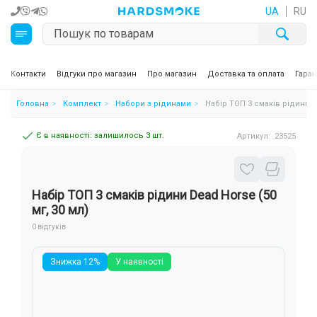
UA
RU
Кальяни
Контакти
Відгуки про магазин
Про магазин
Доставка та оплата
Гаран
Головна
Комплект
Набори з рідинами
Набір ТОП 3 смаків рідини D
Тютюн для кальяну та кальянні суміші
Є в наявності: залишилось 3 шт.
Артикул:
23525
Вугілля для кальяну
Чаші для кальяну
Набір ТОП 3 смаків рідини Dead Horse (50
Аксесуари для кальяну
мг, 30 мл)
0 відгуків
Електронні сигарети (POD)
Знижка 12%
У наявності
Комплектуючі для POD
Рідини для електронних сигарет