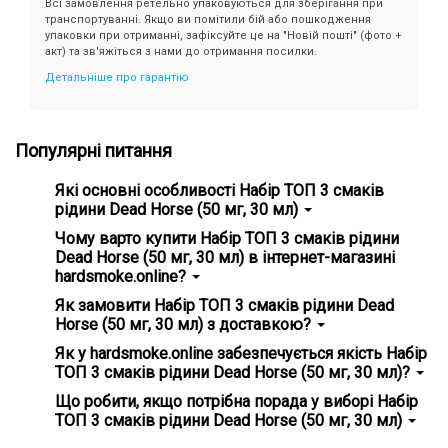
Всі замовлення ретельно упаковуються для зберігання при
транспортуванні. Якщо ви помітили бій або пошкодження
упаковки при отриманні, зафіксуйте це на "Новій пошті" (фото +
акт) та зв'яжіться з нами до отримання посилки.
Детальніше про гарантію
Популярні питання
Які основні особливості Набір ТОП 3 смаків
рідини Dead Horse (50 мг, 30 мл)
Головні особливості Набір ТОП 3 смаків рідини Dead
Чому варто купити Набір ТОП 3 смаків рідини
Horse (50 мг, 30 мл) - гарантія справжності, зручність
Dead Horse (50 мг, 30 мл) в інтернет-магазині
використання.
hardsmoke.online?
На нашому сайті ви знайдете широкий вибір кальянної
Як замовити Набір ТОП 3 смаків рідини Dead
продукції та все для вейпінгу. Замовте Набір ТОП 3
Horse (50 мг, 30 мл) з доставкою?
смаків рідини Dead Horse (50 мг, 30 мл) та
насолоджуйтесь високою якістю з доставкою додому! 💵
Просто додайте Набір ТОП 3 смаків рідини Dead Horse
Як у hardsmoke.online забезпечується якість Набір
Ціна всього - 950 грн
(50 мг, 30 мл) у кошик на нашому сайті ✅ та оформіть
ТОП 3 смаків рідини Dead Horse (50 мг, 30 мл)?
замовлення. Ми забезпечимо швидку доставку по всій
Україні, і ви зможете отримати ваше замовлення у
Ми ретельно вибираємо постачальників та продукти,
Що робити, якщо потрібна порада у виборі Набір
зручному для вас місці! 📮
стежимо за дотриманням стандартів якості. Усі товари
ТОП 3 смаків рідини Dead Horse (50 мг, 30 мл)
сертифіковані та відповідають міжнародним нормам.
Переконайтеся самі, вибравши наші продукти! ✅
Наша команда завжди готова допомогти вам з вибором!