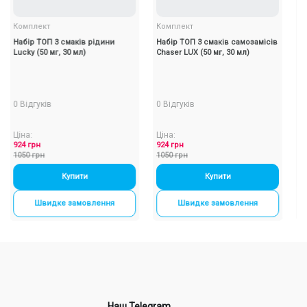
Комплект
Комплект
Рідин
Набір ТОП 3 смаків рідини
Набір ТОП 3 смаків самозамісів
Набір 
ucky (50 мг, 30 мл)
Chaser LUX (50 мг, 30 мл)
Hype B
 Відгуків
0 Відгуків
0 Відг
іна:
Ціна:
Ціна:
24 грн
924 грн
2394 г
050 грн
1050 грн
2720 г
Купити
-
+
Купити
-
+
Швидке замовлення
Швидке замовлення
Наш Telegram