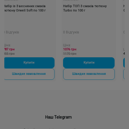
бір із 3 весняних смаків
Набір ТОП 3 смаків тютюну
Набір з
тюну Orwell Soft по 100 г
Turbo по 100 г
Gedonist
Відгуків
0 Відгуків
0 Відгук
на:
Ціна:
7 грн
1076 грн
Ціна:
5 грн
1170 грн
405 грн
Купити
-
+
Купити
-
+
Швидке замовлення
Швидке замовлення
Шв
Наш Telegram