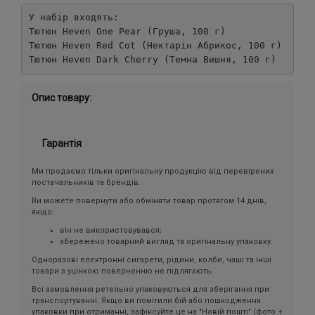
У набір входять:

Тютюн Heven One Pear (Груша, 100 г)

Тютюн Heven Red Cot (Нектарін Абрикос, 100 г)

Тютюн Heven Dark Cherry (Темна Вишня, 100 г)
Опис товару:
Гарантія
Ми продаємо тільки оригінальну продукцію від перевірених
постачальників та брендів.
Ви можете повернути або обміняти товар протягом 14 днів,
якщо:
він не використовувався;
збережено товарний вигляд та оригінальну упаковку.
Одноразові електронні сигарети, рідини, колби, чаші та інші
товари з уцінкою поверненню не підлягають.
Всі замовлення ретельно упаковуються для зберігання при
транспортуванні. Якщо ви помітили бій або пошкодження
упаковки при отриманні, зафіксуйте це на "Новій пошті" (фото +