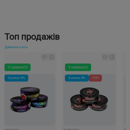
Топ продажів
Дивитись все
У наявності
У наявності
У на
Знижка 8%
Знижка 8%
TOП
мплект
Комплект
Компле