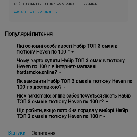
акт) та зв'яжіться з нами до отримання посилки.
Детальніше про гарантію
Популярні питання
Які основні особливості Набір ТОП 3 смаків
тютюну Heven по 100 г
Головні особливості Набір ТОП 3 смаків тютюну Heven по
Чому варто купити Набір ТОП 3 смаків тютюну
100 г - гарантія справжності, зручність використання.
Heven по 100 г в інтернет-магазині
hardsmoke.online?
На нашому сайті ви знайдете широкий вибір кальянної
Як замовити Набір ТОП 3 смаків тютюну Heven по
продукції та все для вейпінгу. Замовте Набір ТОП 3
100 г з доставкою?
смаків тютюну Heven по 100 г та насолоджуйтесь
високою якістю з доставкою додому! 💵 Ціна всього -
Просто додайте Набір ТОП 3 смаків тютюну Heven по 100
Як у hardsmoke.online забезпечується якість Набір
1159 грн
г у кошик на нашому сайті ✅ та оформіть замовлення.
ТОП 3 смаків тютюну Heven по 100 г?
Ми забезпечимо швидку доставку по всій Україні, і ви
зможете отримати ваше замовлення у зручному для вас
Ми ретельно вибираємо постачальників та продукти,
Що робити, якщо потрібна порада у виборі Набір
місці! 📮
стежимо за дотриманням стандартів якості. Усі товари
ТОП 3 смаків тютюну Heven по 100 г
сертифіковані та відповідають міжнародним нормам.
Переконайтеся самі, вибравши наші продукти! ✅
Наша команда завжди готова допомогти вам з вибором!
Зв'яжіться з нами через онлайн-чат на сайті або за
Відгуки
Запитання
номерами телефону 38 096 88 77 688, 380 93 393 53 43, і