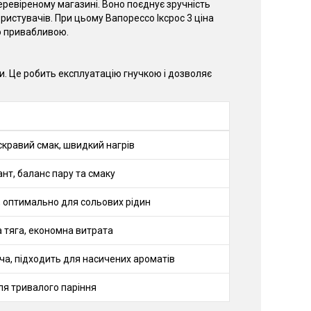
ревіреному магазині. Воно поєднує зручність
ристувачів. При цьому Вапорессо Іксрос 3 ціна
о привабливою.
ки. Це робить експлуатацію гнучкою і дозволяє
яскравий смак, швидкий нагрів
нт, баланс пару та смаку
, оптимально для сольових рідин
 тяга, економна витрата
а, підходить для насичених ароматів
ля тривалого паріння