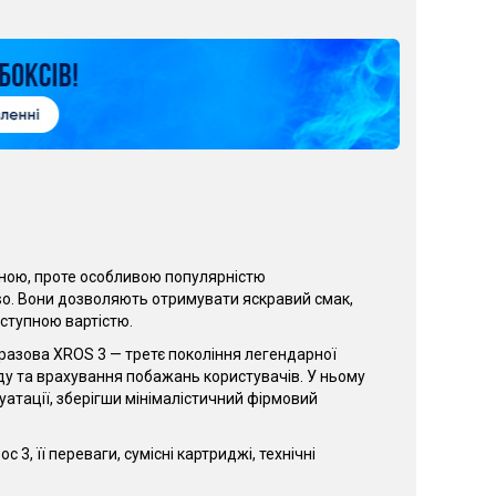
іною, проте особливою популярністю
so. Вони дозволяють отримувати яскравий смак,
ступною вартістю.
азова XROS 3 — третє покоління легендарної
нду та врахування побажань користувачів. У ньому
атації, зберігши мінімалістичний фірмовий
, її переваги, сумісні картриджі, технічні