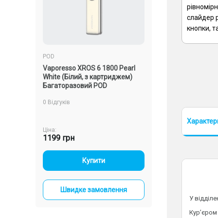
рівномірн
слайдер р
кнопки, т
POD
 1500
Vaporesso XROS 6 1800 Pearl
White (Білий, з картриджем)
жем)
Багаторазовий POD
0 Відгуків
Характер
Ціна:
1199 грн
-
+
Купити
ння
Швидке замовлення
У відділ
Кур’єром