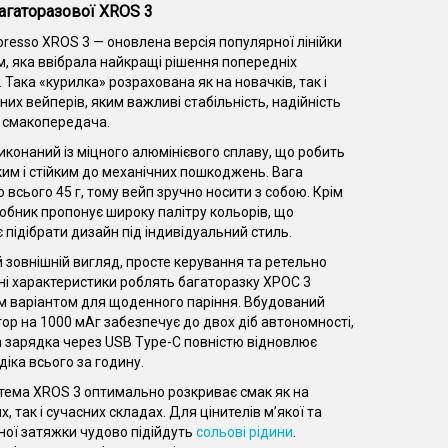
агаторазової XROS 3
resso XROS 3 — оновлена версія популярної лінійки
м, яка ввібрала найкращі рішення попередніх
 Така «курилка» розрахована як на новачків, так і
них вейперів, яким важливі стабільність, надійність
а смакопередача.
иконаний із міцного алюмінієвого сплаву, що робить
ким і стійким до механічних пошкоджень. Вага
 всього 45 г, тому вейп зручно носити з собою. Крім
робник пропонує широку палітру кольорів, що
 підібрати дизайн під індивідуальний стиль.
 зовнішній вигляд, просте керування та ретельно
і характеристики роблять багаторазку ХРОС 3
м варіантом для щоденного паріння. Вбудований
ор на 1000 мАг забезпечує до двох діб автономності,
 зарядка через USB Type-C повністю відновлює
діка всього за годину.
ема XROS 3 оптимально розкриває смак як на
, так і сучасних складах. Для цінителів м’якої та
ої затяжки чудово підійдуть
сольові рідини
.