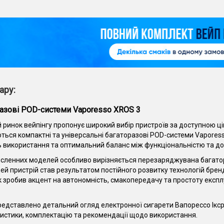
ару:
азові POD-системи Vaporesso XROS 3
 ринок вейпінгу пропонує широкий вибір пристроїв за доступною ц
ться компактні та універсальні багаторазові POD-системи Vapores
ь використання та оптимальний баланс між функціональністю та до
сленних моделей особливо вирізняється перезаряджувана багатор
 Цей пристрій став результатом постійного розвитку технологій бре
 зробив акцент на автономність, смакопередачу та простоту експлу
едставлено детальний огляд електронної сигарети Вапорессо Іксрос 3
истики, комплектацію та рекомендації щодо використання.