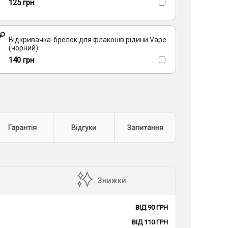
125 грн
Відкривачка-брелок для флаконів рідини Vape
(чорний)
140 грн
Гарантія
Відгуки
Запитання
Знижки
ВІД 90 ГРН
ВІД 110 ГРН