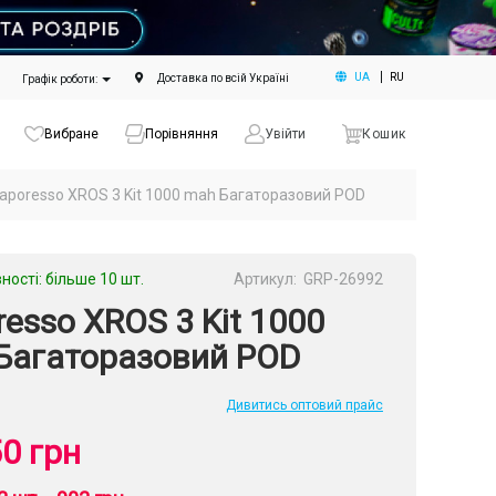
UA
RU
Доставка по всій Україні
Графік роботи:
Вибране
Порівняння
Увійти
Кошик
aporesso XROS 3 Kit 1000 mah Багаторазовий POD
ності: більше 10 шт.
Артикул:
GRP-26992
esso XROS 3 Kit 1000
Багаторазовий POD
Дивитись оптовий прайс
0 грн