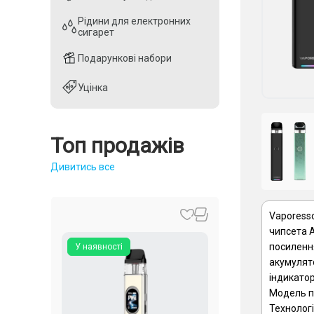
Рідини для електронних
Рідини для електронних
сигарет
сигарет
Подарункові набори
Подарункові набори
Уцінка
Уцінка
Топ продажів
Дивитись все
Vaporesso
чипсета 
посиленн
У наявності
акумулято
індикатор
Модель пі
Технологі