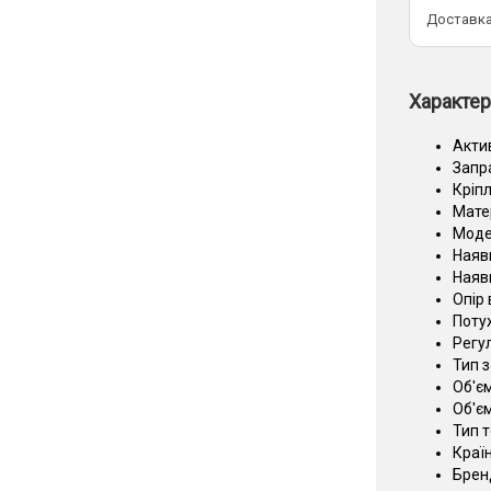
Доставка
Характер
Акти
Запр
Кріп
Мате
Моде
Наяв
Наяв
Опір
Потуж
Регу
Тип 
Об'єм
Об'є
Тип 
Краї
Брен