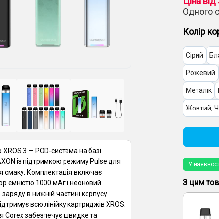
Ціна від 
Одного 
Колір ко
Сірий
Бл
Рожевий
Металік
Жовтий, 
 XROS 3 — POD-система на базі
AXON із підтримкою режиму Pulse для
У наявност
я смаку. Комплектація включає
З цим то
р ємністю 1000 мАг і неоновий
 заряду в нижній частині корпусу.
дтримує всю лінійку картриджів XROS.
я Corex забезпечує швидке та