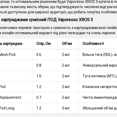
алом, то оптимальним рішенням буде Vaporesso XROS 3 купити в пе
ання та високу якість збірки, що підтверджують численні відгуки ко
ься доступною для широкої аудиторії, що робить покупку особлив
 картриджами сумісний ПОД Vaporesso XROS 3
 ключових переваг пристрою є сумісність з картриджами всієї ліній
 онлайн оптимальний варіант під різні типи рідин та стиль паріння.
ь картриджа
Опір, Ом
Об’єм
Особливості
Mesh Pod
0.6
2 мл
Вільна тяга (RDL), 
0.8
2 мл
Універсальний варіа
1.0
2 мл
Туга затяжка (MTL)
Pod
1.2
2 мл
Класична сигаретна
Replacement
0.7
2 мл
Чиста смакопередач
Pod Long
1.2
3 мл
Збільшений об’єм д