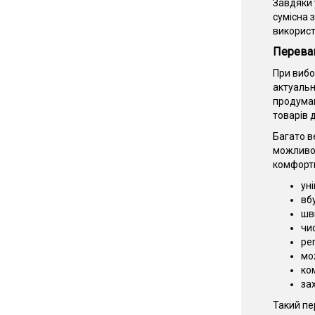
Завдяки 
сумісна 
використ
Переваг
При вибо
актуальн
продуман
товарів д
Багато в
можливос
комфортн
ун
вб
шв
чи
ре
мо
ком
за
Такий пе