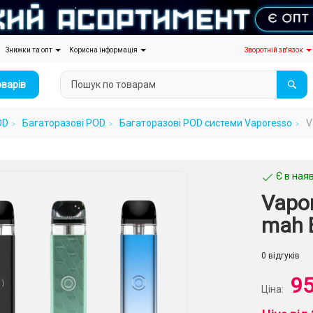
Знижки та опт
Корисна інформація
Зворотній зв'язок
оварів
OD
Багаторазові POD
Багаторазові POD системи Vaporesso
V
Є в наяв
Vapor
mah 
0 відгуків
95
Ціна: