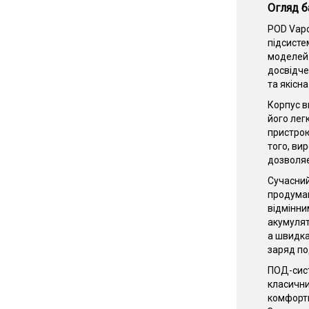
Огляд б
POD Vapo
підсисте
моделей.
досвідче
та якісн
Корпус в
його лег
пристрою
того, ви
дозволяє
Сучасний
продуман
відмінни
акумулят
а швидка
заряд по
ПОД-сист
класичних
комфортн