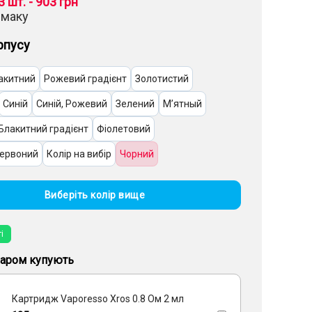
3 шт. - 903 грн
смаку
рпусу
акитний
Рожевий градієнт
Золотистий
Синій
Синій, Рожевий
Зелений
Мʼятный
Блакитний градієнт
Фіолетовий
Червоний
Колір на вибір
Чорний
Виберіть колір вище
і
варом купують
Картридж Vaporesso Xros 0.8 Ом 2 мл