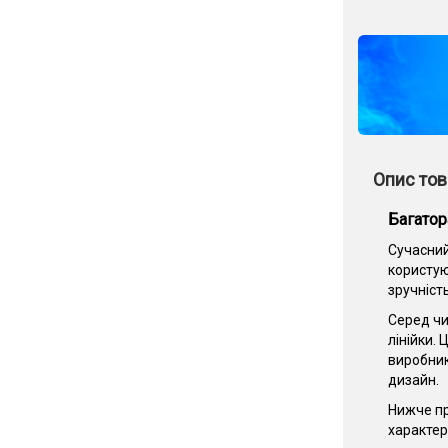
Опис тов
Багатор
Сучасний
користую
зручніст
Серед чи
лінійки.
виробник
дизайн.
Нижче пр
характер