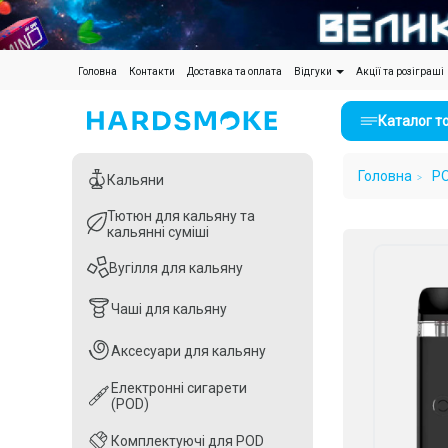
(current)
Головна
Контакти
Доставка та оплата
Відгуки
Акції та розіграші
Каталог т
Головна
P
Кальяни
Кальяни
Тютюн для кальяну та
Тютюн для кальяну та
кальянні суміші
кальянні суміші
Вугілля для кальяну
Вугілля для кальяну
Чаші для кальяну
Чаші для кальяну
Аксесуари для кальяну
Аксесуари для кальяну
Електронні сигарети
Електронні сигарети
(POD)
(POD)
Комплектуючі для POD
Комплектуючі для POD