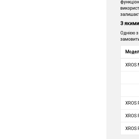
функціон
використ
залишаєт
З якими
Однією з
замовити
Модел
XROS 
XROS 
XROS 
XROS 