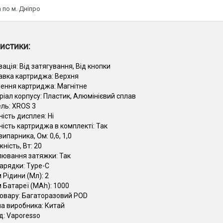
 по м. Дніпро
истики:
вація:
Від затягування, Від кнопки
авка картриджа:
Верхня
лення картриджа:
Магнітне
ріал корпусу:
Пластик, Алюмінієвий сплав
ль:
XROS 3
ність дисплея:
Ні
ність картриджа в комплекті:
Так
 випарника, Ом:
0,6, 1,0
ність, Вт:
20
лювання затяжки:
Так
зарядки:
Type-C
 Рідини (Мл):
2
м Батареї (MAh):
1000
товару:
Багаторазовий POD
на виробника:
Китай
д:
Vaporesso