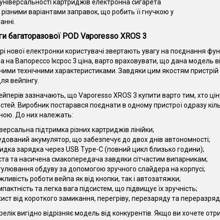
універсальності картриджів електронна сигарета
з різними варіантами заправок, що робить її гнучкою у
анні.
и багаторазової POD Vaporesso XROS 3
рі нової електронки користувачі звертають увагу на поєднання функ
а на Вапорессо Іксрос 3 ціна, варто враховувати, що дана модель в
ими технічними характеристиками. Завдяки цим якостям пристрій 
ля вейпінгу.
ейперів зазначають, що Vaporesso XROS 3 купити варто тим, хто цін
тей. Виробник постарався поєднати в одному пристрої одразу кіль
ою. До них належать:
іверсальна підтримка різних картриджів лінійки;
удований акумулятор, що забезпечує до двох днів автономності;
идка зарядка через USB Type-C (повний цикл близько години);
ста та насичена смакопередача завдяки сітчастим випарникам;
гулювання обдуву за допомогою зручного слайдера на корпусі;
жливість роботи вейпа як від кнопки, так і автозатяжки;
пактність та легка вага підсистем, що підвищує їх зручність;
хист від короткого замикання, перегріву, перезаряду та переразряд
релік вигідно відрізняє модель від конкурентів. Якщо ви хочете отр