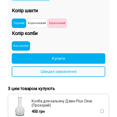
Колір шахти
Чорний
Коричневий
Бірюзовий
Колір колби
Без колби
Купити
Швидке замовлення
З цим товаром купують
Колба для кальяну Дзвін Plus Clear
(Прозорий)
450 грн