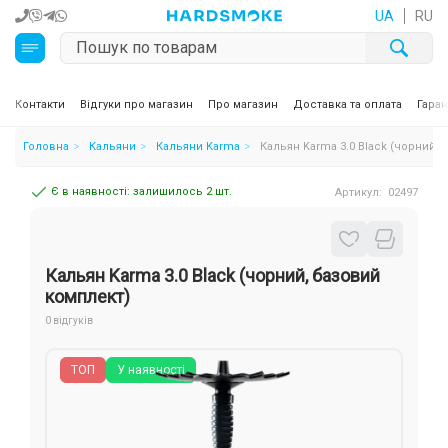
UA
RU
Кальяни
Контакти
Відгуки про магазин
Про магазин
Доставка та оплата
Гаран
Головна
Кальяни
Кальяни Karma
Кальян Karma 3.0 Black (чорний,
Тютюн для кальяну та кальянні суміші
Є в наявності: залишилось 2 шт.
Артикул:
02497
Вугілля для кальяну
Чаші для кальяну
Кальян Karma 3.0 Black (чорний, базовий
Аксесуари для кальяну
комплект)
0 відгуків
Електронні сигарети (POD)
ТОП
У наявності
Комплектуючі для POD
Рідини для електронних сигарет