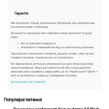
Гарантія
Ми продаємо тільки оригінальну продукцію від перевірених
постачальників та брендів.
Ви можете повернути або обміняти товар протягом 14 днів,
якщо:
він не використовувався;
збережено товарний вигляд та оригінальну упаковку.
Одноразові електронні сигарети, рідини, колби, чаші та інші
товари з уцінкою поверненню не підлягають.
Всі замовлення ретельно упаковуються для зберігання при
транспортуванні. Якщо ви помітили бій або пошкодження
упаковки при отриманні, зафіксуйте це на "Новій пошті" (фото +
акт) та зв'яжіться з нами до отримання посилки.
Детальніше про гарантію
Популярні питання