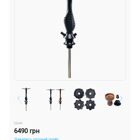
Подарункові набори
Уцінка
Знижки та опт
Ціна:
6490 грн
Дивитись оптовий прайс