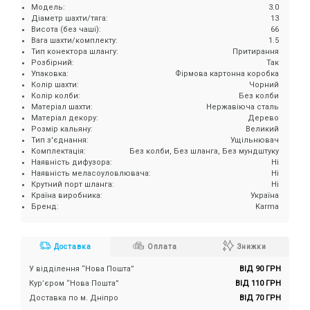
Модель:
3.0
Діаметр шахти/тяга:
13
Висота (без чаші):
66
Вага шахти/комплекту:
1.5
Тип конектора шлангу:
Притирання
Розбірний:
Так
Упаковка:
Фірмова картонна коробка
Колір шахти:
Чорний
Колір колби:
Без колби
Матеріал шахти:
Нержавіюча сталь
Матеріал декору:
Дерево
Розмір кальяну:
Великий
Тип з'єднання:
Ущільнювач
Комплектація:
Без колби, Без шланга, Без мундштуку
Наявність дифузора:
Ні
Наявність меласоуловлювача:
Ні
Крутний порт шланга:
Ні
Країна виробника:
Україна
Бренд:
Karma
Доставка
Оплата
Знижки
У відділення “Нова Пошта”
ВІД 90 ГРН
Кур’єром “Нова Пошта”
ВІД 110 ГРН
Доставка по м. Дніпро
ВІД 70 ГРН