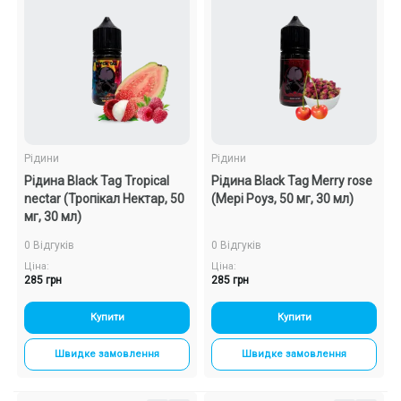
Подарункові набори
Уцінка
Знижки та опт
Рідини
Рідини
Рідина Black Tag Tropical
Рідина Black Tag Merry rose
nectar (Тропікал Нектар, 50
(Мері Роуз, 50 мг, 30 мл)
мг, 30 мл)
0 Відгуків
0 Відгуків
Ціна:
Ціна:
285 грн
285 грн
Купити
Купити
Швидке замовлення
Швидке замовлення