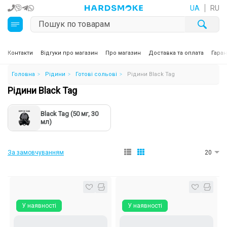
UA
RU
Кальяни
Контакти
Відгуки про магазин
Про магазин
Доставка та оплата
Гаран
Головна
Рідини
Готові сольові
Рідини Black Tag
Тютюн для кальяну та кальянні суміші
Рідини Black Tag
Вугілля для кальяну
Black Tag (50 мг, 30
мл)
Чаші для кальяну
Аксесуари для кальяну
За замовчуванням
20
Електронні сигарети (POD)
Комплектуючі для POD
У наявності
У наявності
Рідини для електронних сигарет