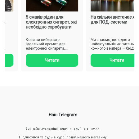
5 смаків рідин для
На скільки вистачає жижі
:
електронних сигарет, які
для ПОД-системи
необхідно спробувати
Коли ви вибираєте
Ми знаємо, що одне з
ідеальний аромат для
найактуальніших питань для
електронної сигарети,
кожного вейпера — бюджет і
врахуйте свої особисті
грамотне планування запас..
уподобання. Різн..
Читати
Читати
Наш Telegram
Всі найактуальніші новини, акції та знижки.
Підписуйся та будь в курсі подій нашого магазину!