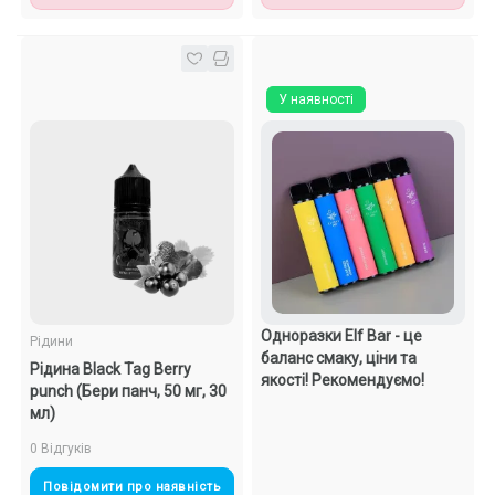
У наявності
Одноразки Elf Bar - це
Рідини
баланс смаку, ціни та
Рідина Black Tag Berry
якості! Рекомендуємо!
punch (Бери панч, 50 мг, 30
мл)
0 Відгуків
Повідомити про наявність