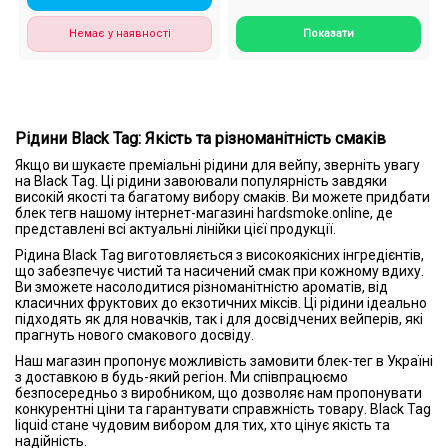
Немає у наявності
Показати
Рідини Black Tag: Якість та різноманітність смаків
Якщо ви шукаєте преміальні рідини для вейпу, зверніть увагу
на Black Tag. Ці рідини завоювали популярність завдяки
високій якості та багатому вибору смаків. Ви можете придбати
блек тегв нашому інтернет-магазині hardsmoke.online, де
представлені всі актуальні лінійки цієї продукції.
Рідина Black Tag виготовляється з високоякісних інгредієнтів,
що забезпечує чистий та насичений смак при кожному вдиху.
Ви зможете насолодитися різноманітністю ароматів, від
класичних фруктових до екзотичних міксів. Ці рідини ідеально
підходять як для новачків, так і для досвідчених вейперів, які
прагнуть нового смакового досвіду.
Наш магазин пропонує можливість замовити блек-тег в Україні
з доставкою в будь-який регіон. Ми співпрацюємо
безпосередньо з виробником, що дозволяє нам пропонувати
конкурентні ціни та гарантувати справжність товару. Black Tag
liquid стане чудовим вибором для тих, хто цінує якість та
надійність.