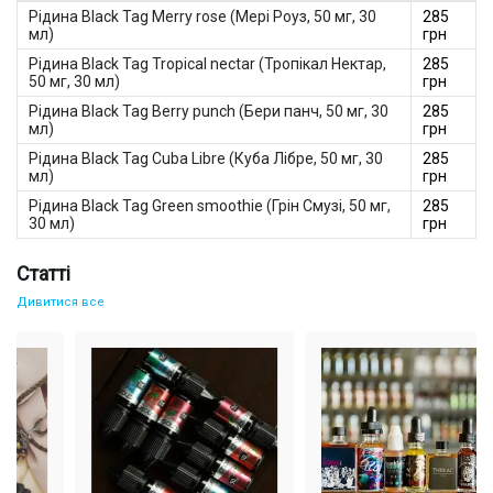
смак.
Рідина Black Tag Merry rose (Мері Роуз, 50 мг, 30
285
Доступні ціни. У нашому магазині ви можете купити
мл)
грн
блек-тег за доступною ціною, а також скористатися
спеціальними пропозиціями для оптових покупців.
Рідина Black Tag Tropical nectar (Тропікал Нектар,
285
Зручність замовлення. Процес замовлення на нашому
50 мг, 30 мл)
грн
сайті простий та інтуїтивно зрозумілий. Ви можете
Рідина Black Tag Berry punch (Бери панч, 50 мг, 30
замовити блек-тег в Україні з доставкою в будь-який
285
мл)
регіон.
грн
Як замовити рідини Black Tag?
Рідина Black Tag Cuba Libre (Куба Лібре, 50 мг, 30
285
мл)
грн
Перейдіть до розділу з рідинами Black Tag на нашому
сайті hardsmoke.online.
Рідина Black Tag Green smoothie (Грін Смузі, 50 мг,
285
Виберіть аромати, що сподобалися, і додайте їх в кошик.
30 мл)
грн
Оформіть замовлення, вказавши свої контактні дані та
адресу доставки.
Статті
Оплатіть замовлення зручним для вас способом.
Чекайте на доставку і насолоджуйтесь якісними
Дивитися все
рідинами Black Tag!
Ми впевнені, що рідини Black Tag стануть вашим улюбленим
вибором для вейпінгу. Замовляйте зараз та оцініть їх
неповторний смак та якість!