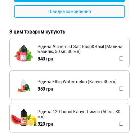
Вишня/Черешня, Малина, Смородина
Малина
Яблуко
Швидке замовлення
Абрикос, Вишня/Черешня, Полуниця
Мохіто
З цим товаром купують
Лимон, Малина, Чорниця/Лохина, Яблуко
Кавун, Вишня/Черешня
Роза, Смородина
Суниця
Рідина Alchemist Salt Rasp&Basil (Малина
Базилік, 50 мг, 30 мл)
Жасмин, Малина, Чай
Лід/Холодок
Слива
340 грн
Жуйка (фруктова), Чорниця/Лохина
Виноград, Чорниця/Голубика
Кактус, Лайм, Яблуко
Рідина Elfliq Watermelon (Кавун, 30 мл)
350 грн
Апельсин, Персик, Ягоди
Рідина 420 Liquid Кавун Лимон (50 мг, 30
мл)
320 грн