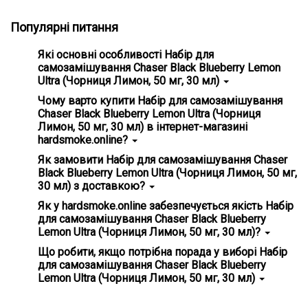
Популярні питання
Які основні особливості Набір для
самозамішування Chaser Black Blueberry Lemon
Ultra (Чорниця Лимон, 50 мг, 30 мл)
Головні особливості Набір для самозамішування Chaser
Чому варто купити Набір для самозамішування
Black Blueberry Lemon Ultra (Чорниця Лимон, 50 мг, 30
Chaser Black Blueberry Lemon Ultra (Чорниця
мл) - гарантія справжності, зручність використання.
Лимон, 50 мг, 30 мл) в інтернет-магазині
hardsmoke.online?
На нашому сайті ви знайдете широкий вибір кальянної
Як замовити Набір для самозамішування Chaser
продукції та все для вейпінгу. Замовте Набір для
Black Blueberry Lemon Ultra (Чорниця Лимон, 50 мг,
самозамішування Chaser Black Blueberry Lemon Ultra
30 мл) з доставкою?
(Чорниця Лимон, 50 мг, 30 мл) та насолоджуйтесь
високою якістю з доставкою додому! 💵 Ціна всього - 300
Просто додайте Набір для самозамішування Chaser
Як у hardsmoke.online забезпечується якість Набір
грн
Black Blueberry Lemon Ultra (Чорниця Лимон, 50 мг, 30
для самозамішування Chaser Black Blueberry
мл) у кошик на нашому сайті ✅ та оформіть замовлення.
Lemon Ultra (Чорниця Лимон, 50 мг, 30 мл)?
Ми забезпечимо швидку доставку по всій Україні, і ви
зможете отримати ваше замовлення у зручному для вас
Ми ретельно вибираємо постачальників та продукти,
Що робити, якщо потрібна порада у виборі Набір
місці! 📮
стежимо за дотриманням стандартів якості. Усі товари
для самозамішування Chaser Black Blueberry
сертифіковані та відповідають міжнародним нормам.
Lemon Ultra (Чорниця Лимон, 50 мг, 30 мл)
Переконайтеся самі, вибравши наші продукти! ✅
Наша команда завжди готова допомогти вам з вибором!
Зв'яжіться з нами через онлайн-чат на сайті або за