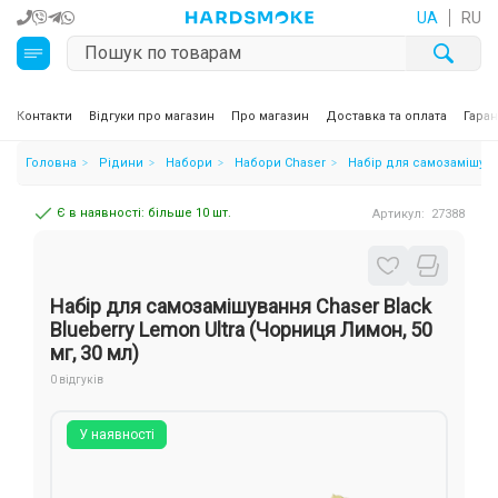
UA
RU
Кальяни
Контакти
Відгуки про магазин
Про магазин
Доставка та оплата
Гаран
Головна
Рідини
Набори
Набори Chaser
Набір для самозамішуван
Тютюн для кальяну та кальянні суміші
Є в наявності: більше 10 шт.
Артикул:
27388
Вугілля для кальяну
Чаші для кальяну
Набір для самозамішування Chaser Black
Аксесуари для кальяну
Blueberry Lemon Ultra (Чорниця Лимон, 50
мг, 30 мл)
Електронні сигарети (POD)
0 відгуків
Комплектуючі для POD
У наявності
Рідини для електронних сигарет