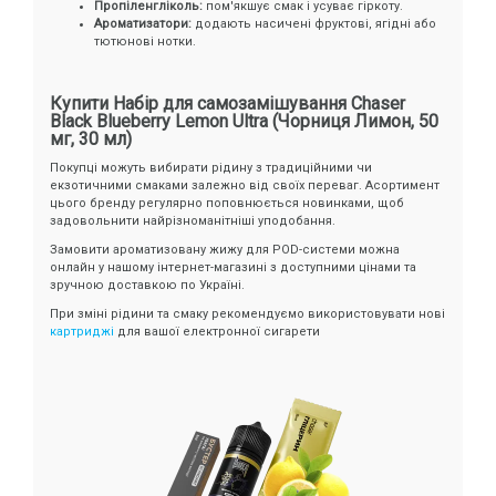
Пропіленгліколь:
пом'якшує смак і усуває гіркоту.
Ароматизатори:
додають насичені фруктові, ягідні або
тютюнові нотки.
Купити Набір для самозамішування Chaser
Black Blueberry Lemon Ultra (Чорниця Лимон, 50
мг, 30 мл)
Покупці можуть вибирати рідину з традиційними чи
екзотичними смаками залежно від своїх переваг. Асортимент
цього бренду регулярно поповнюється новинками, щоб
задовольнити найрізноманітніші уподобання.
Замовити ароматизовану жижу для POD-системи можна
онлайн у нашому інтернет-магазині з доступними цінами та
зручною доставкою по Україні.
При зміні рідини та смаку рекомендуємо використовувати нові
картриджі
для вашої електронної сигарети