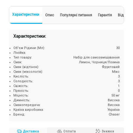
Характеристики
Опис
Популярні питання
Гарантія
Відгуки
Характеристики:
Об'єм Рідини (Мл):
30
Лінійка:
Тип товару:
Набір для самозамішування
Смак:
Лимон, Чорниця/Лохина
Смак (відтінок):
Фруктовий
Смак (міксологія):
Мікс
Кислість:
3
Солодкість:
3
Свіжість:
1
Пряність:
0
Міцність:
50 мг
Димність:
Висока
Смакопередача:
Висока
Країна виробника:
Україна
Бренд:
Chaser
Доставка
Оплата
Знижки