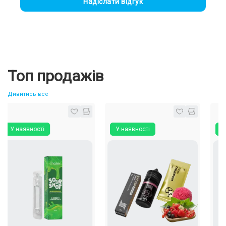
Надіслати відгук
Топ продажів
Дивитись все
 наявності
У наявності
У ная