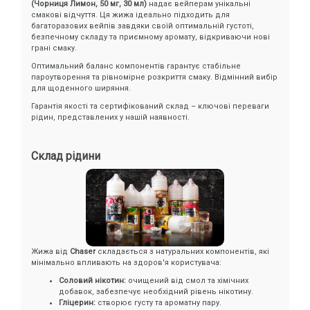
(Чорниця Лимон, 50 мг, 30 мл)
надає вейперам унікальні
смакові відчуття. Ця жижа ідеально підходить для
багаторазових вейпів завдяки своїй оптимальній густоті,
безпечному складу та приємному аромату, відкриваючи нові
грані смаку.
Оптимальний баланс компонентів гарантує стабільне
пароутворення та рівномірне розкриття смаку. Відмінний вибір
для щоденного ширяння.
Гарантія якості та сертифікований склад – ключові переваги
рідин, представлених у нашій наявності.
Склад рідини
Жижа від
Chaser
складається з натуральних компонентів, які
мінімально впливають на здоров'я користувача:
Соловий нікотин:
очищений від смол та хімічних
добавок, забезпечує необхідний рівень нікотину.
Гліцерин:
створює густу та ароматну пару.