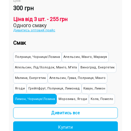
Ціна:
300 грн
Ціна від 3 шт. - 255 грн
Одного смаку
Дивитись оптовий прайс
Смак
Полуниця, Чорниця/Лохина
Апельсин, Манго, Маракуя
Апельсин, Лід/Холодок, Манго, М'ята
Виноград, Енергетик
Малина, Енергетик
Апельсин, Гуава, Полуниця, Манго
Ягоди
Грейпфрут, Полуниця, Лимонад
Кавун, Лимон
Лимон, Чорниця/Лохина
Морозиво, Ягоди
Кола, Помело
Лимон
Базилік, Лимон
Банан, Яблуко
Ожина, Малина
Дивитись все
Персик, Смородина, Яблуко
Жуйка (фруктова)
Суниця, Ківі
Купити
М'ята
Лимонад, Персик