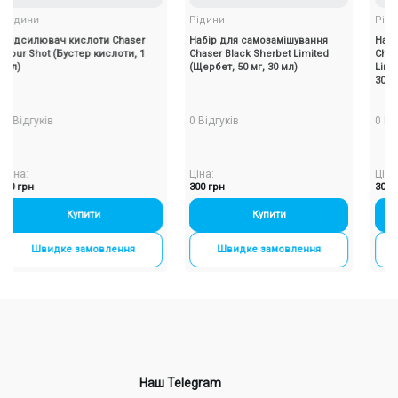
ини
Рідини
Рідини
силювач кислоти Chaser
Набір для самозамішування
Набір дл
 Shot (Бустер кислоти, 1
Chaser Black Sherbet Limited
Chaser Bl
(Щербет, 50 мг, 30 мл)
Limited (
30 мл)
дгуків
0 Відгуків
0 Відгукі
:
Ціна:
Ціна:
рн
300 грн
300 грн
Купити
-
+
Купити
-
+
Швидке замовлення
Швидке замовлення
Шви
Наш Telegram