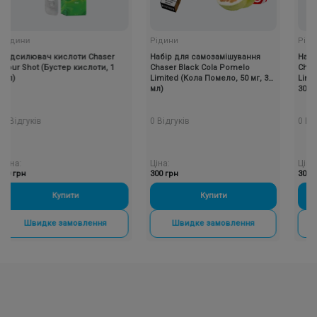
ни
Рідини
Рідини
илювач кислоти Chaser
Набір для самозамішування
Набір для
Shot (Бустер кислоти, 1
Chaser Black Cola Pomelo
Chaser Bla
Limited (Кола Помело, 50 мг, 30
Limited (Л
мл)
30 мл)
гуків
0 Відгуків
0 Відгуків
Ціна:
Ціна:
н
300 грн
300 грн
Купити
-
+
Купити
-
+
Швидке замовлення
Швидке замовлення
Швид