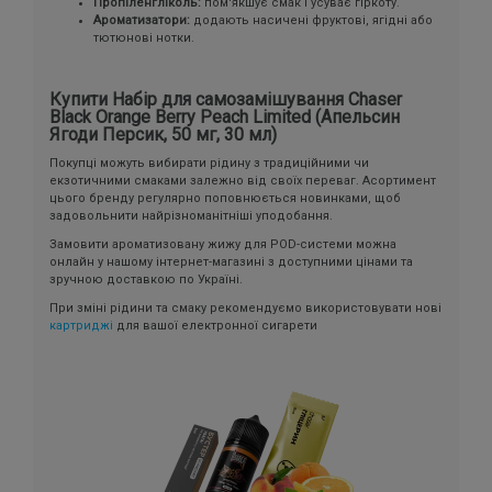
Пропіленгліколь:
пом'якшує смак і усуває гіркоту.
Ароматизатори:
додають насичені фруктові, ягідні або
тютюнові нотки.
Купити Набір для самозамішування Chaser
Black Orange Berry Peach Limited (Апельсин
Ягоди Персик, 50 мг, 30 мл)
Покупці можуть вибирати рідину з традиційними чи
екзотичними смаками залежно від своїх переваг. Асортимент
цього бренду регулярно поповнюється новинками, щоб
задовольнити найрізноманітніші уподобання.
Замовити ароматизовану жижу для POD-системи можна
онлайн у нашому інтернет-магазині з доступними цінами та
зручною доставкою по Україні.
При зміні рідини та смаку рекомендуємо використовувати нові
картриджі
для вашої електронної сигарети