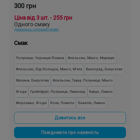
300 грн
Ціна від 3 шт. - 255 грн
Одного смаку
Дивитись оптовий прайс
Смак
Полуниця, Чорниця/Лохина
Апельсин, Манго, Маракуя
Апельсин, Лід/Холодок, Манго, М'ята
Виноград, Енергетик
Малина, Енергетик
Апельсин, Гуава, Полуниця, Манго
Ягоди
Грейпфрут, Полуниця, Лимонад
Кавун, Лимон
Морозиво, Ягоди
Кола, Помело
Базилік, Лимон
Банан, Яблуко
Ожина, Малина
Персик, Смородина, Яблуко
Дивитись все
Жуйка (фруктова)
Суниця, Ківі
М'ята
Лимонад, Персик
Повідомити про наявність
Вишня/Черешня, Малина, Смородина
Малина
Яблуко