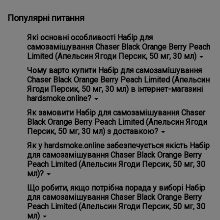
Популярні питання
Які основні особливості Набір для
самозамішування Chaser Black Orange Berry Peach
Limited (Апельсин Ягоди Персик, 50 мг, 30 мл)
Головні особливості Набір для самозамішування Chaser
Чому варто купити Набір для самозамішування
Black Orange Berry Peach Limited (Апельсин Ягоди
Chaser Black Orange Berry Peach Limited (Апельсин
Персик, 50 мг, 30 мл) - гарантія справжності, зручність
Ягоди Персик, 50 мг, 30 мл) в інтернет-магазині
використання.
hardsmoke.online?
На нашому сайті ви знайдете широкий вибір кальянної
Як замовити Набір для самозамішування Chaser
продукції та все для вейпінгу. Замовте Набір для
Black Orange Berry Peach Limited (Апельсин Ягоди
самозамішування Chaser Black Orange Berry Peach
Персик, 50 мг, 30 мл) з доставкою?
Limited (Апельсин Ягоди Персик, 50 мг, 30 мл) та
насолоджуйтесь високою якістю з доставкою додому! 💵
Просто додайте Набір для самозамішування Chaser
Як у hardsmoke.online забезпечується якість Набір
Ціна всього - 300 грн
Black Orange Berry Peach Limited (Апельсин Ягоди
для самозамішування Chaser Black Orange Berry
Персик, 50 мг, 30 мл) у кошик на нашому сайті ✅ та
Peach Limited (Апельсин Ягоди Персик, 50 мг, 30
оформіть замовлення. Ми забезпечимо швидку
мл)?
доставку по всій Україні, і ви зможете отримати ваше
замовлення у зручному для вас місці! 📮
Ми ретельно вибираємо постачальників та продукти,
Що робити, якщо потрібна порада у виборі Набір
стежимо за дотриманням стандартів якості. Усі товари
для самозамішування Chaser Black Orange Berry
сертифіковані та відповідають міжнародним нормам.
Peach Limited (Апельсин Ягоди Персик, 50 мг, 30
Переконайтеся самі, вибравши наші продукти! ✅
мл)