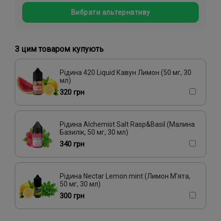
Вибрати альтернативу
Абрикос, Вишня/Черешня, Полуниця
Мохіто
Лимон, Малина, Чорниця/Лохина, Яблуко
З цим товаром купують
Кавун, Вишня/Черешня
Роза, Смородина
Суниця
Жасмин, Малина, Чай
Слива
Рідина 420 Liquid Кавун Лимон (50 мг, 30
мл)
Жуйка (фруктова), Чорниця/Лохина
320 грн
Виноград, Чорниця/Голубика
Кактус, Лайм, Яблуко
Апельсин, Персик, Ягоди
Рідина Alchemist Salt Rasp&Basil (Малина
Базилік, 50 мг, 30 мл)
340 грн
Рідина Nectar Lemon mint (Лимон М'ята,
50 мг, 30 мл)
300 грн