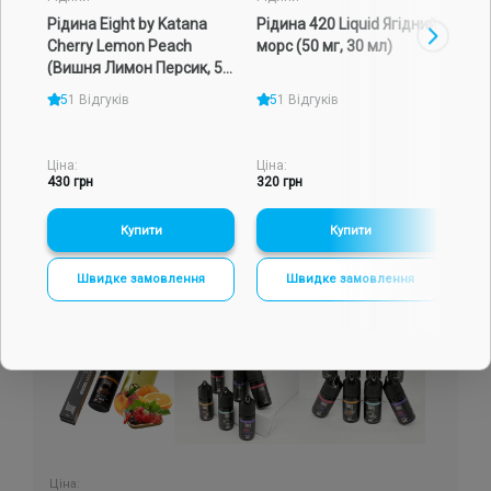
Рідина Eight by Katana
Рідина 420 Liquid Ягідний
Рід
Подарункові набори
Cherry Lemon Peach
морс (50 мг, 30 мл)
(Яг
(Вишня Лимон Персик, 50
мл)
мг, 30 мл)
Уцінка
5
1 Відгуків
5
1 Відгуків
0 Ві
Знижки та опт
Ціна:
Ціна:
Ціна
430 грн
320 грн
350
-
+
-
+
Купити
Купити
Швидке замовлення
Швидке замовлення
Ціна: