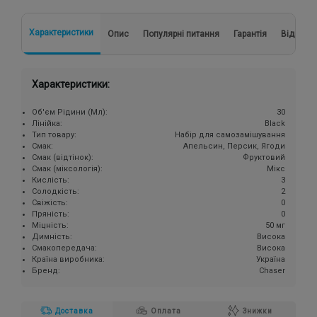
Характеристики
Опис
Популярні питання
Гарантія
Відгуки
Характеристики:
Об'єм Рідини (Мл):
30
Лінійка:
Black
Тип товару:
Набір для самозамішування
Смак:
Апельсин, Персик, Ягоди
Смак (відтінок):
Фруктовий
Смак (міксологія):
Мікс
Кислість:
3
Солодкість:
2
Свіжість:
0
Пряність:
0
Міцність:
50 мг
Димність:
Висока
Смакопередача:
Висока
Країна виробника:
Україна
Бренд:
Chaser
Доставка
Оплата
Знижки