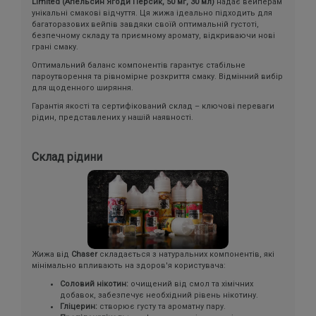
Limited (Апельсин Ягоди Персик, 50 мг, 30 мл)
надає вейперам
унікальні смакові відчуття. Ця жижа ідеально підходить для
багаторазових вейпів завдяки своїй оптимальній густоті,
безпечному складу та приємному аромату, відкриваючи нові
грані смаку.
Оптимальний баланс компонентів гарантує стабільне
пароутворення та рівномірне розкриття смаку. Відмінний вибір
для щоденного ширяння.
Гарантія якості та сертифікований склад – ключові переваги
рідин, представлених у нашій наявності.
Склад рідини
Жижа від
Chaser
складається з натуральних компонентів, які
мінімально впливають на здоров'я користувача:
Соловий нікотин:
очищений від смол та хімічних
добавок, забезпечує необхідний рівень нікотину.
Гліцерин:
створює густу та ароматну пару.