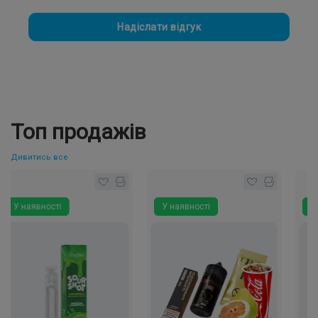
Надіслати відгук
Топ продажів
Дивитись все
наявності
У наявності
У наявн