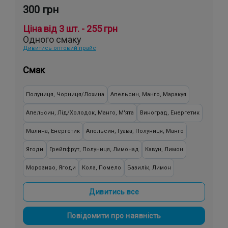
300 грн
Ціна від 3 шт. - 255 грн
Одного смаку
Дивитись оптовий прайс
Смак
Полуниця, Чорниця/Лохина
Апельсин, Манго, Маракуя
Апельсин, Лід/Холодок, Манго, М'ята
Виноград, Енергетик
Малина, Енергетик
Апельсин, Гуава, Полуниця, Манго
Ягоди
Грейпфрут, Полуниця, Лимонад
Кавун, Лимон
Морозиво, Ягоди
Кола, Помело
Базилік, Лимон
Банан, Яблуко
Ожина, Малина
Персик, Смородина, Яблуко
Дивитись все
Жуйка (фруктова)
Суниця, Ківі
М'ята
Лимонад, Персик
Повідомити про наявність
Вишня/Черешня, Малина, Смородина
Малина
Яблуко