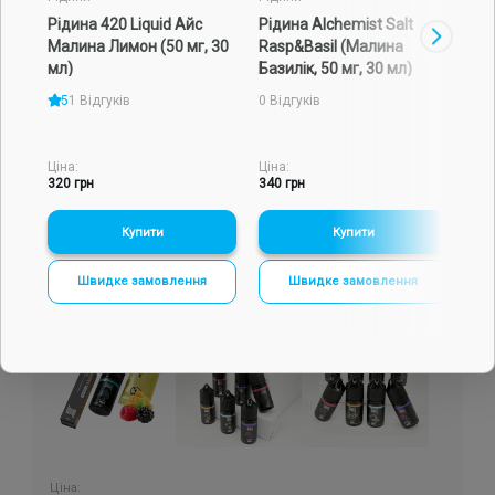
Рідина 420 Liquid Айс
Рідина Alchemist Salt
Наб
Подарункові набори
Малина Лимон (50 мг, 30
Rasp&Basil (Малина
сам
мл)
Базилік, 50 мг, 30 мл)
Bot
(Ма
Уцінка
5
1 Відгуків
0 Відгуків
0 Ві
Знижки та опт
Ціна:
Ціна:
Ціна
320 грн
340 грн
350
-
+
-
+
Купити
Купити
Швидке замовлення
Швидке замовлення
Ціна: