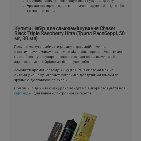
Пропіленгліколь:
пом'якшує смак і усуває гіркоту.
Ароматизатори:
додають насичені фруктові, ягідні або
тютюнові нотки.
Купити Набір для самозамішування Chaser
Black Triple Raspberry Ultra (Трипл Распберрі, 50
мг, 30 мл)
Покупці можуть вибирати рідину з традиційними чи
екзотичними смаками залежно від своїх переваг. Асортимент
цього бренду регулярно поповнюється новинками, щоб
задовольнити найрізноманітніші уподобання.
Замовити ароматизовану жижу для POD-системи можна
онлайн у нашому інтернет-магазині з доступними цінами та
зручною доставкою по Україні.
При зміні рідини та смаку рекомендуємо використовувати нові
картриджі
для вашої електронної сигарети