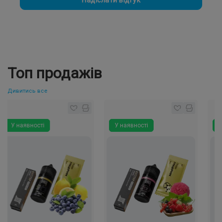
Топ продажів
Дивитись все
 наявності
У наявності
У наяв