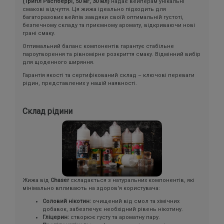
(Трипл Распберрі, 50 мг, 30 мл)
надає вейперам унікальні
смакові відчуття. Ця жижа ідеально підходить для
багаторазових вейпів завдяки своїй оптимальній густоті,
безпечному складу та приємному аромату, відкриваючи нові
грані смаку.
Оптимальний баланс компонентів гарантує стабільне
пароутворення та рівномірне розкриття смаку. Відмінний вибір
для щоденного ширяння.
Гарантія якості та сертифікований склад – ключові переваги
рідин, представлених у нашій наявності.
Склад рідини
Жижа від
Chaser
складається з натуральних компонентів, які
мінімально впливають на здоров'я користувача:
Соловий нікотин:
очищений від смол та хімічних
добавок, забезпечує необхідний рівень нікотину.
Гліцерин:
створює густу та ароматну пару.