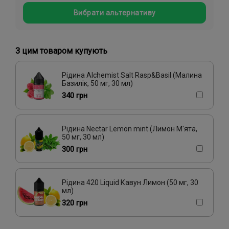
Вибрати альтернативу
Абрикос, Вишня/Черешня, Полуниця
Мохіто
Лимон, Малина, Чорниця/Лохина, Яблуко
З цим товаром купують
Кавун, Вишня/Черешня
Роза, Смородина
Суниця
Жасмин, Малина, Чай
Слива
Рідина Alchemist Salt Rasp&Basil (Малина
Базилік, 50 мг, 30 мл)
Жуйка (фруктова), Чорниця/Лохина
340 грн
Виноград, Чорниця/Голубика
Кактус, Лайм, Яблуко
Апельсин, Персик, Ягоди
Рідина Nectar Lemon mint (Лимон М'ята,
50 мг, 30 мл)
300 грн
Рідина 420 Liquid Кавун Лимон (50 мг, 30
мл)
320 грн