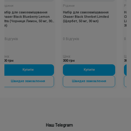
ини
Рідини
Рідини
р для самозамішування
Набір для самозамішування
Набір дл
er Black Blueberry Lemon
Chaser Black Sherbet Limited
Chaser Bl
a (Чорниця Лимон, 50 мг, 30
(Щербет, 50 мг, 30 мл)
Limited (
30 мл)
дгуків
0 Відгуків
0 Відгукі
:
Ціна:
Ціна:
грн
300 грн
300 грн
Купити
-
+
Купити
-
+
Швидке замовлення
Швидке замовлення
Шви
Наш Telegram