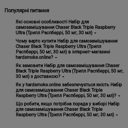
Популярні питання
Які основні особливості Набір для
самозамішування Chaser Black Triple Raspberry
Ultra (Трипл Распберрі, 50 мг, 30 мл)
Головні особливості Набір для самозамішування Chaser
Чому варто купити Набір для самозамішування
Black Triple Raspberry Ultra (Трипл Распберрі, 50 мг, 30
Chaser Black Triple Raspberry Ultra (Трипл
мл) - гарантія справжності, зручність використання.
Распберрі, 50 мг, 30 мл) в інтернет-магазині
hardsmoke.online?
На нашому сайті ви знайдете широкий вибір кальянної
Як замовити Набір для самозамішування Chaser
продукції та все для вейпінгу. Замовте Набір для
Black Triple Raspberry Ultra (Трипл Распберрі, 50 мг,
самозамішування Chaser Black Triple Raspberry Ultra
30 мл) з доставкою?
(Трипл Распберрі, 50 мг, 30 мл) та насолоджуйтесь
високою якістю з доставкою додому! 💵 Ціна всього - 300
Просто додайте Набір для самозамішування Chaser
Як у hardsmoke.online забезпечується якість Набір
грн
Black Triple Raspberry Ultra (Трипл Распберрі, 50 мг, 30
для самозамішування Chaser Black Triple
мл) у кошик на нашому сайті ✅ та оформіть замовлення.
Raspberry Ultra (Трипл Распберрі, 50 мг, 30 мл)?
Ми забезпечимо швидку доставку по всій Україні, і ви
зможете отримати ваше замовлення у зручному для вас
Ми ретельно вибираємо постачальників та продукти,
Що робити, якщо потрібна порада у виборі Набір
місці! 📮
стежимо за дотриманням стандартів якості. Усі товари
для самозамішування Chaser Black Triple
сертифіковані та відповідають міжнародним нормам.
Raspberry Ultra (Трипл Распберрі, 50 мг, 30 мл)
Переконайтеся самі, вибравши наші продукти! ✅
Наша команда завжди готова допомогти вам з вибором!
Зв'яжіться з нами через онлайн-чат на сайті або за