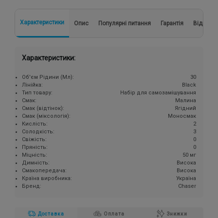
Характеристики
Опис
Популярні питання
Гарантія
Відгуки
Характеристики:
Об'єм Рідини (Мл):
30
Лінійка:
Black
Тип товару:
Набір для самозамішування
Смак:
Малина
Смак (відтінок):
Ягідний
Смак (міксологія):
Моносмак
Кислість:
2
Солодкість:
3
Свіжість:
0
Пряність:
0
Міцність:
50 мг
Димність:
Висока
Смакопередача:
Висока
Країна виробника:
Україна
Бренд:
Chaser
Доставка
Оплата
Знижки