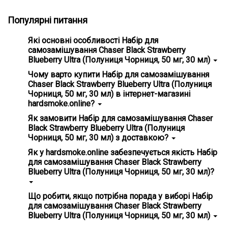
Популярні питання
Які основні особливості Набір для
самозамішування Chaser Black Strawberry
Blueberry Ultra (Полуниця Чорниця, 50 мг, 30 мл)
Головні особливості Набір для самозамішування Chaser
Чому варто купити Набір для самозамішування
Black Strawberry Blueberry Ultra (Полуниця Чорниця, 50
Chaser Black Strawberry Blueberry Ultra (Полуниця
мг, 30 мл) - гарантія справжності, зручність
Чорниця, 50 мг, 30 мл) в інтернет-магазині
використання.
hardsmoke.online?
На нашому сайті ви знайдете широкий вибір кальянної
Як замовити Набір для самозамішування Chaser
продукції та все для вейпінгу. Замовте Набір для
Black Strawberry Blueberry Ultra (Полуниця
самозамішування Chaser Black Strawberry Blueberry Ultra
Чорниця, 50 мг, 30 мл) з доставкою?
(Полуниця Чорниця, 50 мг, 30 мл) та насолоджуйтесь
високою якістю з доставкою додому! 💵 Ціна всього - 300
Просто додайте Набір для самозамішування Chaser
Як у hardsmoke.online забезпечується якість Набір
грн
Black Strawberry Blueberry Ultra (Полуниця Чорниця, 50
для самозамішування Chaser Black Strawberry
мг, 30 мл) у кошик на нашому сайті ✅ та оформіть
Blueberry Ultra (Полуниця Чорниця, 50 мг, 30 мл)?
замовлення. Ми забезпечимо швидку доставку по всій
Україні, і ви зможете отримати ваше замовлення у
зручному для вас місці! 📮
Ми ретельно вибираємо постачальників та продукти,
Що робити, якщо потрібна порада у виборі Набір
стежимо за дотриманням стандартів якості. Усі товари
для самозамішування Chaser Black Strawberry
сертифіковані та відповідають міжнародним нормам.
Blueberry Ultra (Полуниця Чорниця, 50 мг, 30 мл)
Переконайтеся самі, вибравши наші продукти! ✅