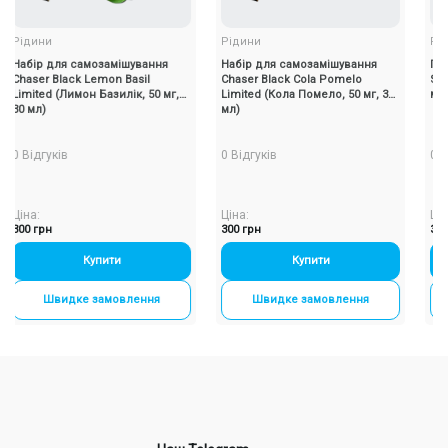
ини
Рідини
Рідини
ір для самозамішування
Набір для самозамішування
Підсилюв
ser Black Lemon Basil
Chaser Black Cola Pomelo
Sour Shot
ted (Лимон Базилік, 50 мг,
Limited (Кола Помело, 50 мг, 30
мл)
л)
мл)
дгуків
0 Відгуків
0 Відгукі
:
Ціна:
Ціна:
грн
300 грн
30 грн
Купити
-
+
Купити
-
+
Швидке замовлення
Швидке замовлення
Шви