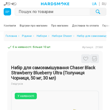
UA
RU
Кальяни
Контакти
Відгуки про магазин
Про магазин
Доставка та оплата
Гаран
Головна
Рідини
Набори
Набори Chaser
Набір для самозамішуван
Тютюн для кальяну та кальянні суміші
Є в наявності: більше 10 шт.
Артикул:
21560
Вугілля для кальяну
Чаші для кальяну
Набір для самозамішування Chaser Black
Аксесуари для кальяну
Strawberry Blueberry Ultra (Полуниця
Чорниця, 50 мг, 30 мл)
Електронні сигарети (POD)
0 відгуків
Комплектуючі для POD
У наявності
Рідини для електронних сигарет