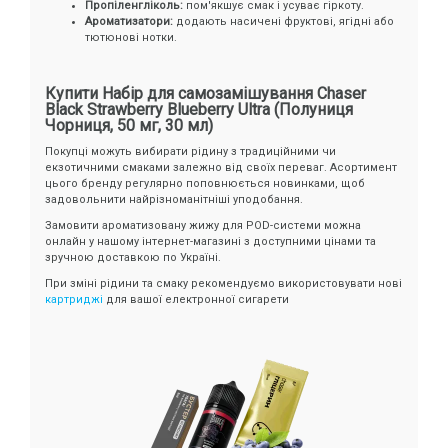
Пропіленгліколь:
пом'якшує смак і усуває гіркоту.
Ароматизатори:
додають насичені фруктові, ягідні або
тютюнові нотки.
Купити Набір для самозамішування Chaser
Black Strawberry Blueberry Ultra (Полуниця
Чорниця, 50 мг, 30 мл)
Покупці можуть вибирати рідину з традиційними чи
екзотичними смаками залежно від своїх переваг. Асортимент
цього бренду регулярно поповнюється новинками, щоб
задовольнити найрізноманітніші уподобання.
Замовити ароматизовану жижу для POD-системи можна
онлайн у нашому інтернет-магазині з доступними цінами та
зручною доставкою по Україні.
При зміні рідини та смаку рекомендуємо використовувати нові
картриджі
для вашої електронної сигарети