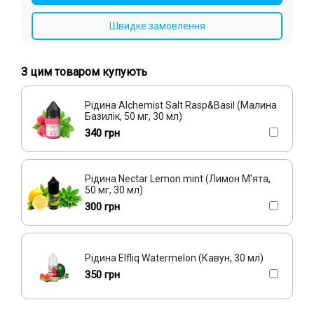
Абрикос, Вишня/Черешня, Полуниця
Мохіто
Швидке замовлення
Лимон, Малина, Чорниця/Лохина, Яблуко
З цим товаром купують
Кавун, Вишня/Черешня
Роза, Смородина
Суниця
Жасмин, Малина, Чай
Слива
Рідина Alchemist Salt Rasp&Basil (Малина
Базилік, 50 мг, 30 мл)
Жуйка (фруктова), Чорниця/Лохина
340 грн
Виноград, Чорниця/Голубика
Кактус, Лайм, Яблуко
Апельсин, Персик, Ягоди
Рідина Nectar Lemon mint (Лимон М'ята,
50 мг, 30 мл)
300 грн
Рідина Elfliq Watermelon (Кавун, 30 мл)
350 грн