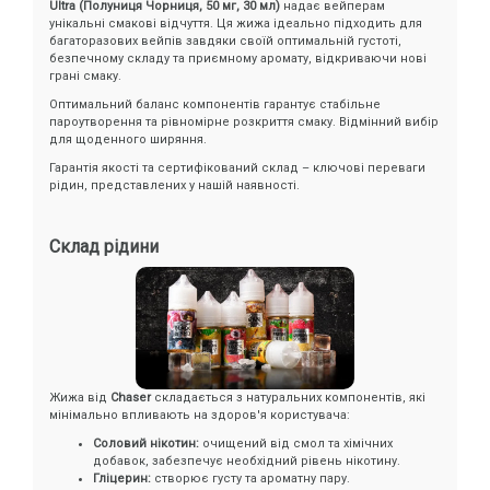
Ultra (Полуниця Чорниця, 50 мг, 30 мл)
надає вейперам
унікальні смакові відчуття. Ця жижа ідеально підходить для
багаторазових вейпів завдяки своїй оптимальній густоті,
безпечному складу та приємному аромату, відкриваючи нові
грані смаку.
Оптимальний баланс компонентів гарантує стабільне
пароутворення та рівномірне розкриття смаку. Відмінний вибір
для щоденного ширяння.
Гарантія якості та сертифікований склад – ключові переваги
рідин, представлених у нашій наявності.
Склад рідини
Жижа від
Chaser
складається з натуральних компонентів, які
мінімально впливають на здоров'я користувача:
Соловий нікотин:
очищений від смол та хімічних
добавок, забезпечує необхідний рівень нікотину.
Гліцерин:
створює густу та ароматну пару.