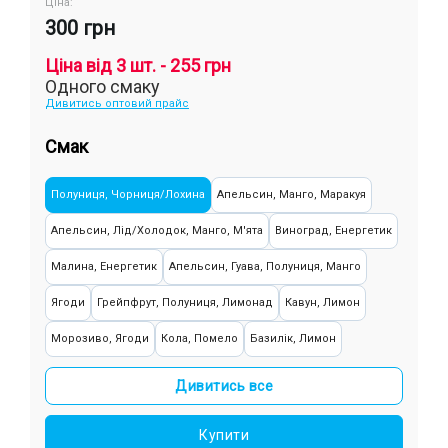
Ціна:
300 грн
Ціна від 3 шт. - 255 грн
Одного смаку
Дивитись оптовий прайс
Смак
Полуниця, Чорниця/Лохина
Апельсин, Манго, Маракуя
Апельсин, Лід/Холодок, Манго, М'ята
Виноград, Енергетик
Малина, Енергетик
Апельсин, Гуава, Полуниця, Манго
Ягоди
Грейпфрут, Полуниця, Лимонад
Кавун, Лимон
Морозиво, Ягоди
Кола, Помело
Базилік, Лимон
Банан, Яблуко
Ожина, Малина
Персик, Смородина, Яблуко
Дивитись все
Жуйка (фруктова)
Суниця, Ківі
М'ята
Лимонад, Персик
Купити
Вишня/Черешня, Малина, Смородина
Малина
Яблуко