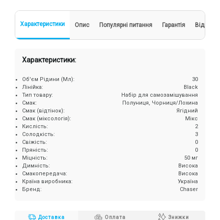
Характеристики
Опис
Популярні питання
Гарантія
Відгуки
Характеристики:
Об'єм Рідини (Мл):
30
Лінійка:
Black
Тип товару:
Набір для самозамішування
Смак:
Полуниця, Чорниця/Лохина
Смак (відтінок):
Ягідний
Смак (міксологія):
Мікс
Кислість:
2
Солодкість:
3
Свіжість:
0
Пряність:
0
Міцність:
50 мг
Димність:
Висока
Смакопередача:
Висока
Країна виробника:
Україна
Бренд:
Chaser
Доставка
Оплата
Знижки