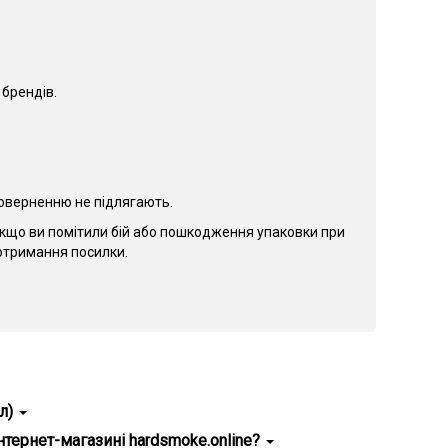
 брендів.
 поверненню не підлягають.
Якщо ви помітили бій або пошкодження упаковки при
о отримання посилки.
л)
авжності, зручність використання.
інтернет-магазині hardsmoke.online?