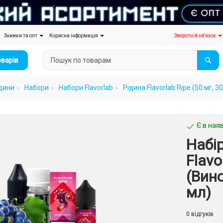
Знижки та опт
Корисна інформація
Зворотній зв'язок
оварів
дини
Набори
Набори Flavorlab
Рідина Flavorlab Ripe (50 мг,
Є в наяв
Набір
Flavo
(Вино
мл)
0 відгуків