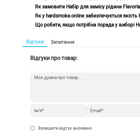
На нашому сайті ви знайдете широкий вибір кальянн
Як замовити Набір для замісу рідини Flavorl
мл) та насолоджуйтесь високою якістю з доставкою
Просто додайте Набір для замісу рідини Flavorlab
Як у hardsmoke.online забезпечується якість 
швидку доставку по всій Україні, і ви зможете отр
Ми ретельно вибираємо постачальників та продукт
Що робити, якщо потрібна порада у виборі Наб
Переконайтеся самі, вибравши наші продукти! ✅
Наша команда завжди готова допомогти вам з вибор
підберемо ідеальний товар саме для вас. 💬 Не гай
Відгуки
Запитання
Відгуки про товар:
Залишити відгук анонімно