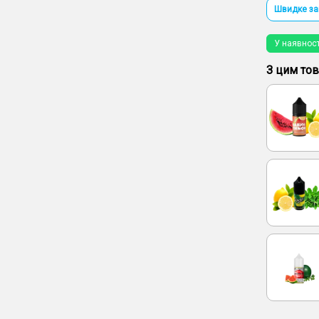
Швидке з
У наявност
З цим то
амішування
ipe
hol (Кавун
 мл)
ти
овлення