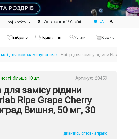
UA
RU
Доставка по всій Україні
Графік роботи:
Вибране
Порівняння
Увійти
Кошик
 30 мл) для самозамішування
Набір для замісу рідини Flavorlab Ripe
ності: більше 10 шт.
Артикул:
28459
 для замісу рідини
rlab Ripe Grape Cherry
град Вишня, 50 мг, 30
Дивитись оптовий прайс