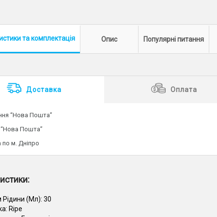
истики
та комплектація
Опис
Популярні питання
Доставка
Оплата
ення “Нова Пошта”
 “Нова Пошта”
 по м. Дніпро
истики:
 Рідини (Мл):
30
ка:
Ripe