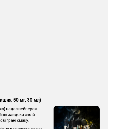
ишня, 50 мг, 30 мл)
мл)
надає вейперам
йпів завдяки своїй
ві грані смаку.