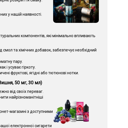
ірне розкриття смаку.
них у нашій наявності.
туральних компонентів, які мінімально впливають
 смол та хімічних добавок, забезпечує необхідний
оматну пару.
к і усуває гіркоту.
ені фруктові, ягідні або тютюнові нотки.
Вишня, 50 мг, 30 мл)
жно від своїх переваг.
ити найрізноманітніші
рнет-магазині з доступними
ашої електронної сигарети