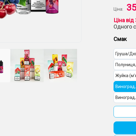
35
Ціна:
Ціна від 
Одного 
Смак
Груша/Д
Полуниця,
Жуйка (м'
Виноград
Виноград
Лимонад,
Кавун, Яг
Кавун, Ви