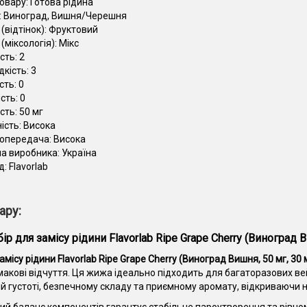
товару:
Готова рідина
:
Виноград, Вишня/Черешня
(відтінок):
Фруктовий
(міксологія):
Мікс
сть:
2
дкість:
3
сть:
0
ість:
0
сть:
50 мг
ість:
Висока
опередача:
Висока
на виробника:
Україна
д:
Flavorlab
ару:
ір для замісу рідини Flavorlab Ripe Grape Cherry (Виноград В
амісу рідини Flavorlab Ripe Grape Cherry (Виноград Вишня, 50 мг, 30 
смакові відчуття. Ця жижа ідеально підходить для багаторазових ве
й густоті, безпечному складу та приємному аромату, відкриваючи но