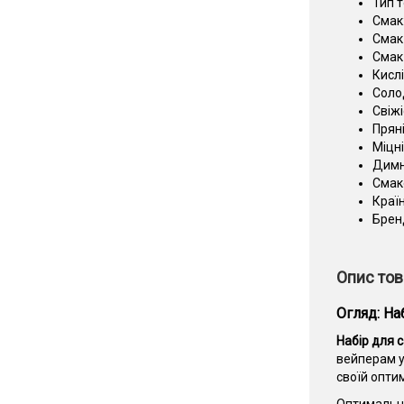
Тип 
Смак
Смак 
Смак 
Кислі
Соло
Свіжі
Прян
Міцні
Димн
Смак
Краї
Брен
Опис тов
Огляд: На
Набір для с
вейперам у
своїй опти