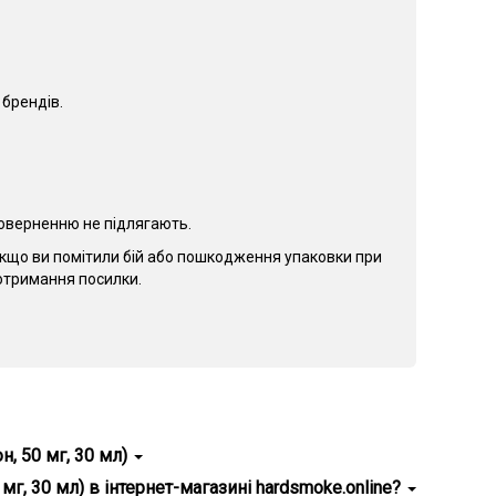
 брендів.
 поверненню не підлягають.
Якщо ви помітили бій або пошкодження упаковки при
о отримання посилки.
, 50 мг, 30 мл)
гарантія справжності, зручність використання.
г, 30 мл) в інтернет-магазині hardsmoke.online?