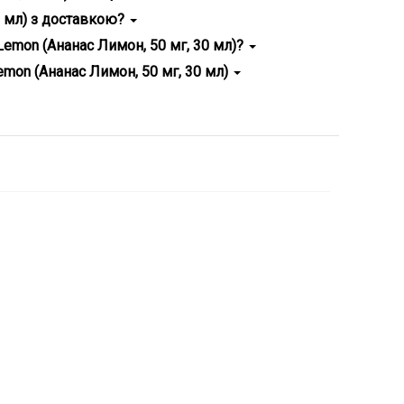
ння рідини Flavorlab Ripe Pineapple Lemon (Ананас
0 мл) з доставкою?
шик на нашому сайті ✅ та оформіть замовлення. Ми
 Lemon (Ананас Лимон, 50 мг, 30 мл)?
ковані та відповідають міжнародним нормам.
emon (Ананас Лимон, 50 мг, 30 мл)
елефону 38 096 88 77 688, 380 93 393 53 43, і ми