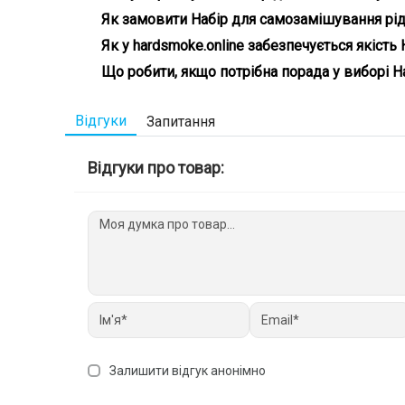
На нашому сайті ви знайдете широкий вибір кальян
Як замовити Набір для самозамішування ріди
Лимон, 50 мг, 30 мл) та насолоджуйтесь високою як
Просто додайте Набір для самозамішування рідини 
Як у hardsmoke.online забезпечується якість
забезпечимо швидку доставку по всій Україні, і в
Ми ретельно вибираємо постачальників та продукт
Що робити, якщо потрібна порада у виборі На
Переконайтеся самі, вибравши наші продукти! ✅
Наша команда завжди готова допомогти вам з вибор
підберемо ідеальний товар саме для вас. 💬 Не гай
Відгуки
Запитання
Відгуки про товар:
Залишити відгук анонімно