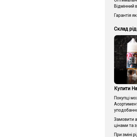
Оптимальни
Відмінний 
Гарантія як
Склад рід
Купити На
Покупці мо
Асортимент
уподобанн
Замовити а
цінами та 
При зміні 