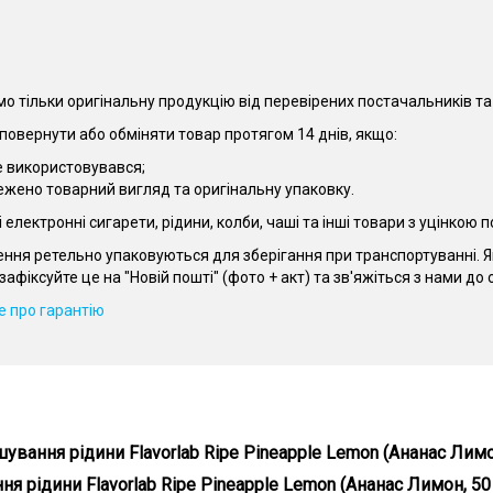
о тільки оригінальну продукцію від перевірених постачальників та
повернути або обміняти товар протягом 14 днів, якщо:
е використовувався;
ежено товарний вигляд та оригінальну упаковку.
електронні сигарети, рідини, колби, чаші та інші товари з уцінкою
ення ретельно упаковуються для зберігання при транспортуванні. 
зафіксуйте це на "Новій пошті" (фото + акт) та зв'яжіться з нами д
 про гарантію
ування рідини Flavorlab Ripe Pineapple Lemon (Ананас Лимон
ини Flavorlab Ripe Pineapple Lemon (Ананас Лимон, 50 мг, 30 мл) - 
 рідини Flavorlab Ripe Pineapple Lemon (Ананас Лимон, 50 м