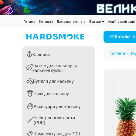
(current)
Головна
Контакти
Доставка та оплата
Відгуки
Акції та розіграші
Каталог т
Головна
Рі
Кальяни
Кальяни
Тютюн для кальяну та
Тютюн для кальяну та
кальянні суміші
кальянні суміші
Вугілля для кальяну
Вугілля для кальяну
Чаші для кальяну
Чаші для кальяну
Аксесуари для кальяну
Аксесуари для кальяну
Електронні сигарети
Електронні сигарети
(POD)
(POD)
Комплектуючі для POD
Комплектуючі для POD