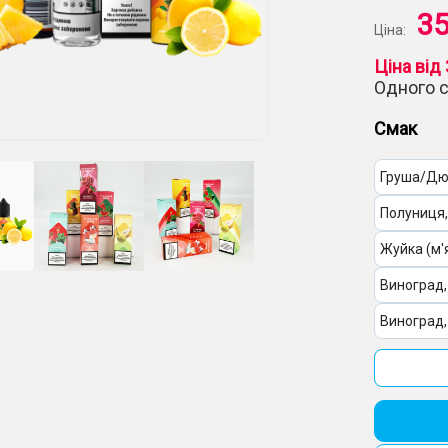
35
Ціна:
Ціна від 
Одного 
Смак
Груша/Д
Полуниця,
Жуйка (м'
Виноград
Виноград
Лимонад,
Кавун, Яг
Кавун, Ви