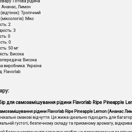
товару:
Готова рідина
:
Ананас, Лимон
(відтінок):
Тропічний
(міксологія):
Мікс
сть:
2
дкість:
3
сть:
0
ість:
0
сть:
50 мг
ість:
Висока
опередача:
Висока
на виробника:
Україна
д:
Flavorlab
ару:
бір для самозамішування рідини Flavorlab Ripe Pineapple Le
амозамішування рідини Flavorlab Ripe Pineapple Lemon (Ананас Лимо
нікальні смакові відчуття. Ця жижа ідеально підходить для багато
мальній густоті, безпечному складу та приємному аромату, відкрива