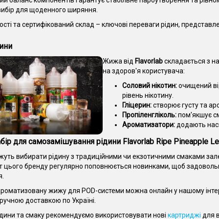
й баланс компонентів гарантує стабільне пароутворення та рівном
вибір для щоденного ширяння.
ості та сертифікований склад – ключові переваги рідин, представле
ини
Жижа від
Flavorlab
складається з на
на здоров'я користувача:
Соловий нікотин:
очищений від
рівень нікотину.
Гліцерин:
створює густу та ар
Пропіленгліколь:
пом'якшує сма
Ароматизатори:
додають насич
бір для самозамішування рідини Flavorlab Ripe Pineapple Le
жуть вибирати рідину з традиційними чи екзотичними смаками зале
 цього бренду регулярно поповнюється новинками, щоб задовольн
я.
роматизовану жижу для POD-системи можна онлайн у нашому інте
зручною доставкою по Україні.
рідини та смаку рекомендуємо використовувати нові
картриджі
для в