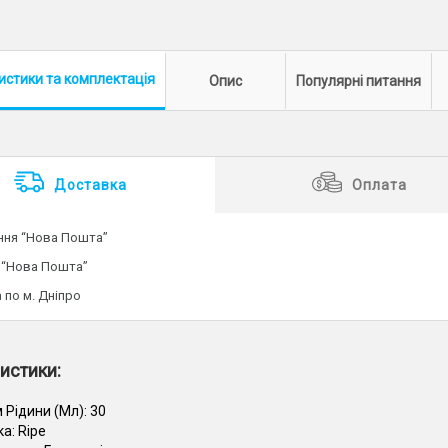
истики
та комплектація
Опис
Популярні питання
Доставка
Оплата
ення “Нова Пошта”
 “Нова Пошта”
 по м. Дніпро
истики:
 Рідини (Мл):
30
ка:
Ripe