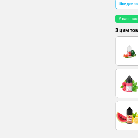
Швидке з
У наявност
З цим то
вання рідини
ngo Grape
50 мг, 30 мл)
ти
овлення