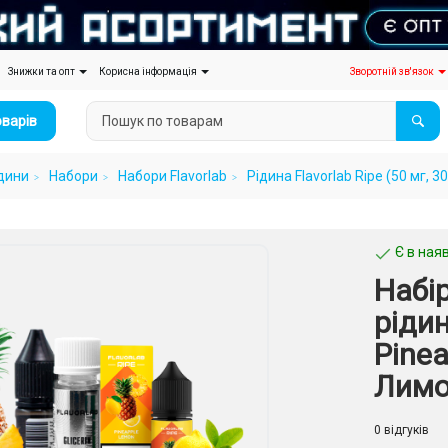
Знижки та опт
Корисна інформація
Зворотній зв'язок
оварів
дини
Набори
Набори Flavorlab
Рідина Flavorlab Ripe (50 мг,
Є в наяв
Набі
рідин
Pine
Лимон
0 відгуків