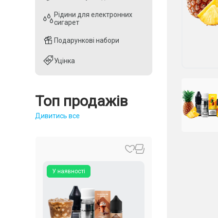
Рідини для електронних
Рідини для електронних
сигарет
сигарет
Подарункові набори
Подарункові набори
Уцінка
Уцінка
Топ продажів
Дивитись все
У наявності
У наявності