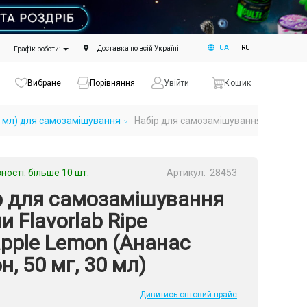
UA
RU
Доставка по всій Україні
Графік роботи:
Вибране
Порівняння
Увійти
Кошик
 30 мл) для самозамішування
Набір для самозамішування рідини Fla
ності: більше 10 шт.
Артикул:
28453
р для самозамішування
и Flavorlab Ripe
apple Lemon (Ананас
, 50 мг, 30 мл)
Дивитись оптовий прайс