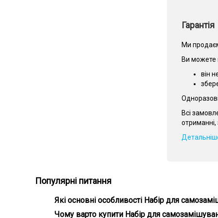
Гарантія
Ми продаєм
Ви можете 
він н
збер
Одноразові 
Всі замовл
отриманні, 
Детальніше
Популярні питання
Які основні особливості Набір для самозаміш
Головні особливості Набір для самозамішування рід
Чому варто купити Набір для самозамішування