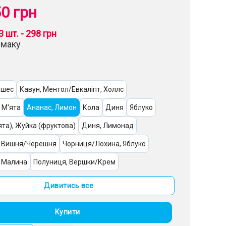
0 грн
3 шт. - 298 грн
смаку
юшес
Кавун, Ментол/Евкаліпт, Холлс
 М'ята
Ананас, Лимон
Кола
Диня
Яблуко
ята), Жуйка (фруктова)
Диня, Лимонад
, Вишня/Черешня
Чорниця/Лохина, Яблуко
, Малина
Полуниця, Вершки/Крем
 Яблуко
Латте, Шоколад
Виноград, Манго
Дивитись все
оди
Лайм, Манго, Яблуко
Купити
шня/Черешня, Яблуко
Банан, Диня