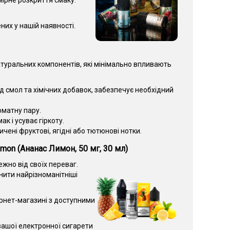
ірне розкриття смаку.
них у нашій наявності.
туральних компонентів, які мінімально впливають
 смол та хімічних добавок, забезпечує необхідний
оматну пару.
к і усуває гіркоту.
ені фруктові, ягідні або тютюнові нотки.
mon (Ананас Лимон, 50 мг, 30 мл)
жно від своїх переваг.
ити найрізноманітніші
рнет-магазині з доступними
ашої електронної сигарети