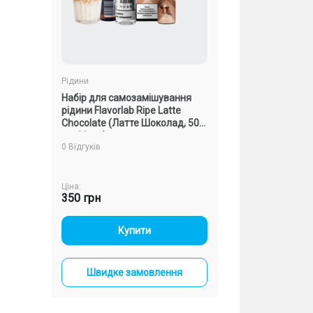
Рідини
Рідини
вання
Набір для самозамішування
Набір для замішу
ear
рідини Flavorlab Ripe Latte
Flavorlab Ripe Ma
Chocolate (Латте Шоколад, 50
(Манго Виноград, 
мг, 30 мл)
0 Відгуків
0 Відгуків
Ціна:
Ціна:
350 грн
350 грн
-
+
-
+
Купити
Купи
ння
Швидке замовлення
Швидке зам