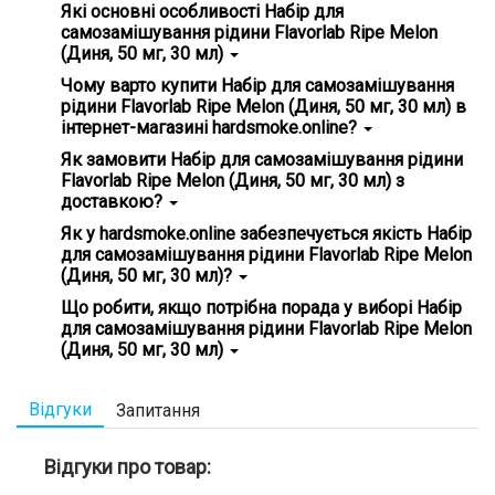
Які основні особливості Набір для
самозамішування рідини Flavorlab Ripe Melon
(Диня, 50 мг, 30 мл)
Головні особливості Набір для самозамішування рідини
Чому варто купити Набір для самозамішування
Flavorlab Ripe Melon (Диня, 50 мг, 30 мл) - гарантія
рідини Flavorlab Ripe Melon (Диня, 50 мг, 30 мл) в
справжності, зручність використання.
інтернет-магазині hardsmoke.online?
На нашому сайті ви знайдете широкий вибір кальянної
Як замовити Набір для самозамішування рідини
продукції та все для вейпінгу. Замовте Набір для
Flavorlab Ripe Melon (Диня, 50 мг, 30 мл) з
самозамішування рідини Flavorlab Ripe Melon (Диня, 50
доставкою?
мг, 30 мл) та насолоджуйтесь високою якістю з
доставкою додому! 💵 Ціна всього - 350 грн
Просто додайте Набір для самозамішування рідини
Як у hardsmoke.online забезпечується якість Набір
Flavorlab Ripe Melon (Диня, 50 мг, 30 мл) у кошик на
для самозамішування рідини Flavorlab Ripe Melon
нашому сайті ✅ та оформіть замовлення. Ми
(Диня, 50 мг, 30 мл)?
забезпечимо швидку доставку по всій Україні, і ви
зможете отримати ваше замовлення у зручному для вас
Ми ретельно вибираємо постачальників та продукти,
Що робити, якщо потрібна порада у виборі Набір
місці! 📮
стежимо за дотриманням стандартів якості. Усі товари
для самозамішування рідини Flavorlab Ripe Melon
сертифіковані та відповідають міжнародним нормам.
(Диня, 50 мг, 30 мл)
Переконайтеся самі, вибравши наші продукти! ✅
Наша команда завжди готова допомогти вам з вибором!
Зв'яжіться з нами через онлайн-чат на сайті або за
Відгуки
Запитання
номерами телефону 38 096 88 77 688, 380 93 393 53 43, і
ми підберемо ідеальний товар саме для вас. 💬 Не гайте
часу, питайте зараз!
Відгуки про товар: