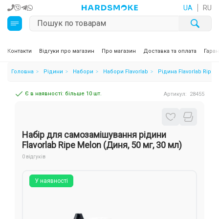
UA
RU
Кальяни
Контакти
Відгуки про магазин
Про магазин
Доставка та оплата
Гаран
Головна
Рідини
Набори
Набори Flavorlab
Рідина Flavorlab Ripe 
Тютюн для кальяну та кальянні суміші
Є в наявності: більше 10 шт.
Артикул:
28455
Вугілля для кальяну
Чаші для кальяну
Набір для самозамішування рідини
Аксесуари для кальяну
Flavorlab Ripe Melon (Диня, 50 мг, 30 мл)
0 відгуків
Електронні сигарети (POD)
У наявності
Комплектуючі для POD
Рідини для електронних сигарет