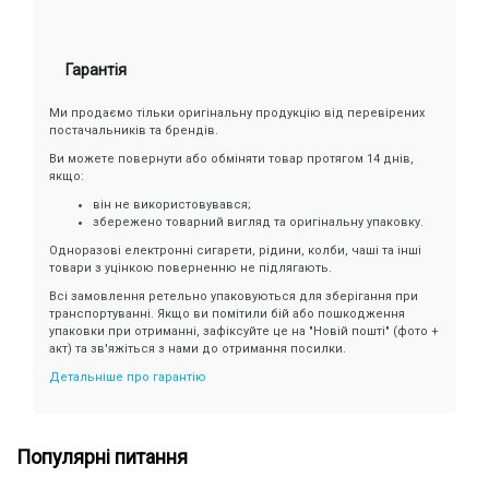
Гарантія
Ми продаємо тільки оригінальну продукцію від перевірених
постачальників та брендів.
Ви можете повернути або обміняти товар протягом 14 днів,
якщо:
він не використовувався;
збережено товарний вигляд та оригінальну упаковку.
Одноразові електронні сигарети, рідини, колби, чаші та інші
товари з уцінкою поверненню не підлягають.
Всі замовлення ретельно упаковуються для зберігання при
транспортуванні. Якщо ви помітили бій або пошкодження
упаковки при отриманні, зафіксуйте це на "Новій пошті" (фото +
акт) та зв'яжіться з нами до отримання посилки.
Детальніше про гарантію
Популярні питання