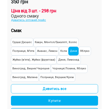
350 грн
Ціна від 3 шт. - 298 грн
Одного смаку
Дивитись оптовий прайс
Смак
Груша/Дюшес
Кавун, Ментол/Евкаліпт, Холлс
Полуниця, М'ята
Ананас, Лимон
Кола
Диня
Яблуко
Жуйка (м'ята), Жуйка (фруктова)
Диня, Лимонад
Виноград, Вишня/Черешня
Чорниця/Лохина, Яблуко
Виноград, Малина
Полуниця, Вершки/Крем
Лимонад, Яблуко
Латте, Шоколад
Виноград, Манго
Дивитись все
Кавун, Ягоди
Лайм, Манго, Яблуко
Купити
Кавун, Вишня/Черешня, Яблуко
Банан, Диня