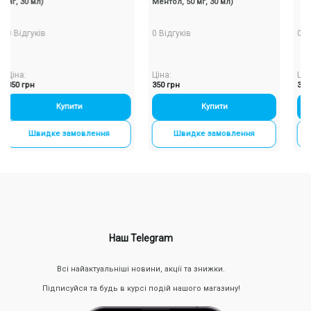
 30 мл)
Ментол, 50 мг, 30 мл)
ідгуків
0 Відгуків
0 Відгук
а:
Ціна:
Ціна:
 грн
350 грн
350 грн
Купити
-
+
Купити
-
+
Швидке замовлення
Швидке замовлення
Шв
Наш Telegram
Всі найактуальніші новини, акції та знижки.
Підписуйся та будь в курсі подій нашого магазину!