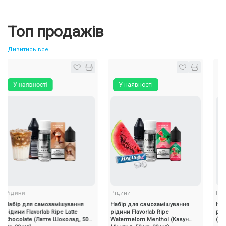
Топ продажів
Дивитись все
У наявності
У наявності
У ная
дини
Рідини
Рідини
бір для самозамішування
Набір для самозамішування
Набір д
ини Flavorlab Ripe Latte
рідини Flavorlab Ripe
рідини F
colate (Латте Шоколад, 50
Watermelom Menthol (Кавун
(Груша, 5