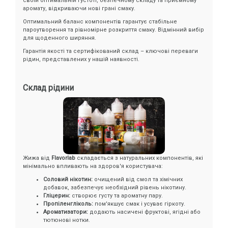
своїй оптимальній густоті, безпечному складу та приємному
аромату, відкриваючи нові грані смаку.
Оптимальний баланс компонентів гарантує стабільне
пароутворення та рівномірне розкриття смаку. Відмінний вибір
для щоденного ширяння.
Гарантія якості та сертифікований склад – ключові переваги
рідин, представлених у нашій наявності.
Склад рідини
Жижа від
Flavorlab
складається з натуральних компонентів, які
мінімально впливають на здоров'я користувача:
Соловий нікотин:
очищений від смол та хімічних
добавок, забезпечує необхідний рівень нікотину.
Гліцерин:
створює густу та ароматну пару.
Пропіленгліколь:
пом'якшує смак і усуває гіркоту.
Ароматизатори:
додають насичені фруктові, ягідні або
тютюнові нотки.