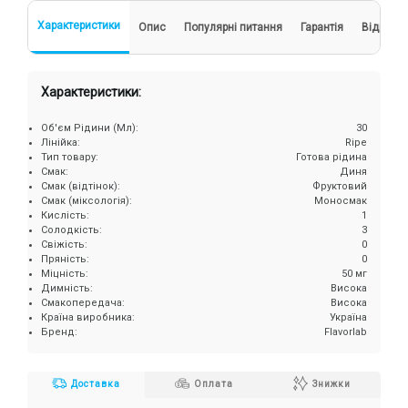
Характеристики
Опис
Популярні питання
Гарантія
Відгуки
Характеристики:
Об'єм Рідини (Мл):
30
Лінійка:
Ripe
Тип товару:
Готова рідина
Смак:
Диня
Смак (відтінок):
Фруктовий
Смак (міксологія):
Моносмак
Кислість:
1
Солодкість:
3
Свіжість:
0
Пряність:
0
Міцність:
50 мг
Димність:
Висока
Смакопередача:
Висока
Країна виробника:
Україна
Бренд:
Flavorlab
Доставка
Оплата
Знижки