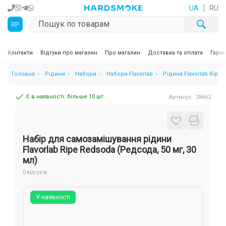
UA
RU
Кальяни
Контакти
Відгуки про магазин
Про магазин
Доставка та оплата
Гаран
Головна
Рідини
Набори
Набори Flavorlab
Рідина Flavorlab Ripe 
Тютюн для кальяну та кальянні суміші
Є в наявності: більше 10 шт.
Артикул:
28462
Вугілля для кальяну
Чаші для кальяну
Набір для самозамішування рідини
Аксесуари для кальяну
Flavorlab Ripe Redsoda (Редсода, 50 мг, 30
мл)
Електронні сигарети (POD)
0 відгуків
Комплектуючі для POD
У наявності
Рідини для електронних сигарет