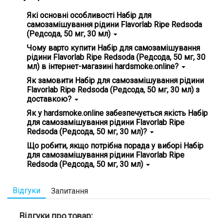
Які основні особливості Набір для
самозамішування рідини Flavorlab Ripe Redsoda
(Редсода, 50 мг, 30 мл)
Головні особливості Набір для самозамішування рідини
Чому варто купити Набір для самозамішування
Flavorlab Ripe Redsoda (Редсода, 50 мг, 30 мл) - гарантія
рідини Flavorlab Ripe Redsoda (Редсода, 50 мг, 30
справжності, зручність використання.
мл) в інтернет-магазині hardsmoke.online?
На нашому сайті ви знайдете широкий вибір кальянної
Як замовити Набір для самозамішування рідини
продукції та все для вейпінгу. Замовте Набір для
Flavorlab Ripe Redsoda (Редсода, 50 мг, 30 мл) з
самозамішування рідини Flavorlab Ripe Redsoda
доставкою?
(Редсода, 50 мг, 30 мл) та насолоджуйтесь високою
якістю з доставкою додому! 💵 Ціна всього - 350 грн
Просто додайте Набір для самозамішування рідини
Як у hardsmoke.online забезпечується якість Набір
Flavorlab Ripe Redsoda (Редсода, 50 мг, 30 мл) у кошик на
для самозамішування рідини Flavorlab Ripe
нашому сайті ✅ та оформіть замовлення. Ми
Redsoda (Редсода, 50 мг, 30 мл)?
забезпечимо швидку доставку по всій Україні, і ви
зможете отримати ваше замовлення у зручному для вас
Ми ретельно вибираємо постачальників та продукти,
Що робити, якщо потрібна порада у виборі Набір
місці! 📮
стежимо за дотриманням стандартів якості. Усі товари
для самозамішування рідини Flavorlab Ripe
сертифіковані та відповідають міжнародним нормам.
Redsoda (Редсода, 50 мг, 30 мл)
Переконайтеся самі, вибравши наші продукти! ✅
Наша команда завжди готова допомогти вам з вибором!
Зв'яжіться з нами через онлайн-чат на сайті або за
Відгуки
Запитання
номерами телефону 38 096 88 77 688, 380 93 393 53 43, і
ми підберемо ідеальний товар саме для вас. 💬 Не гайте
часу, питайте зараз!
Відгуки про товар: