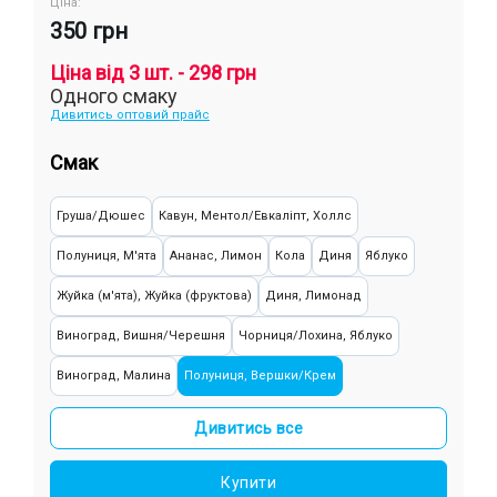
Ціна:
350 грн
Ціна від 3 шт. - 298 грн
Одного смаку
Дивитись оптовий прайс
Смак
Груша/Дюшес
Кавун, Ментол/Евкаліпт, Холлс
Полуниця, М'ята
Ананас, Лимон
Кола
Диня
Яблуко
Жуйка (м'ята), Жуйка (фруктова)
Диня, Лимонад
Виноград, Вишня/Черешня
Чорниця/Лохина, Яблуко
Виноград, Малина
Полуниця, Вершки/Крем
Лимонад, Яблуко
Латте, Шоколад
Виноград, Манго
Дивитись все
Кавун, Ягоди
Лайм, Манго, Яблуко
Купити
Кавун, Вишня/Черешня, Яблуко
Банан, Диня