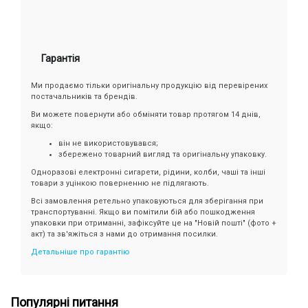
Гарантія
Ми продаємо тільки оригінальну продукцію від перевірених
постачальників та брендів.
Ви можете повернути або обміняти товар протягом 14 днів,
якщо:
він не використовувався;
збережено товарний вигляд та оригінальну упаковку.
Одноразові електронні сигарети, рідини, колби, чаші та інші
товари з уцінкою поверненню не підлягають.
Всі замовлення ретельно упаковуються для зберігання при
транспортуванні. Якщо ви помітили бій або пошкодження
упаковки при отриманні, зафіксуйте це на "Новій пошті" (фото +
акт) та зв'яжіться з нами до отримання посилки.
Детальніше про гарантію
Популярні питання