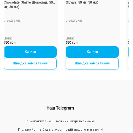
colate (Латте Шоколад, 50
(Груша, 50 мг, 30 мл)
Watermel
30 мл)
Ментол, 5
ідгуків
0 Відгуків
0 Відгукі
а:
Ціна:
Ціна:
 грн
350 грн
350 грн
Купити
-
+
Купити
-
+
Швидке замовлення
Швидке замовлення
Шви
Наш Telegram
Всі найактуальніші новини, акції та знижки.
Підписуйся та будь в курсі подій нашого магазину!