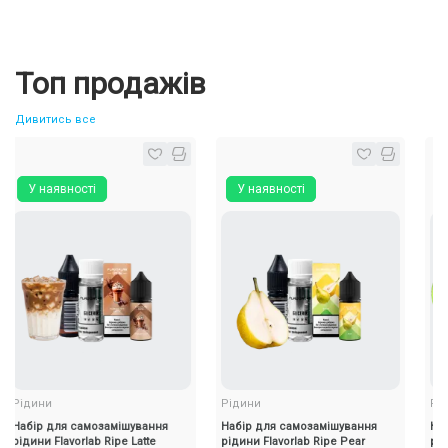
Топ продажів
Дивитись все
 наявності
У наявності
У ная
ини
Рідини
Рідини
ір для самозамішування
Набір для самозамішування
Набір дл
ни Flavorlab Ripe Latte
рідини Flavorlab Ripe Pear
рідини Fl