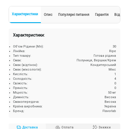
Характеристики
Опис
Популярні питання
Гарантія
Відгуки
Характеристики:
Об'єм Рідини (Мл):
30
Лінійка:
Ripe
Тип товару:
Готова рідина
Смак:
Полуниця, Вершки/Крем
Смак (відтінок):
Кондитерський
Смак (міксологія):
Мікс
Кислість:
1
Солодкість:
4
Свіжість:
0
Пряність:
0
Міцність:
50 мг
Димність:
Висока
Смакопередача:
Висока
Країна виробника:
Україна
Бренд:
Flavorlab
Доставка
Оплата
Знижки