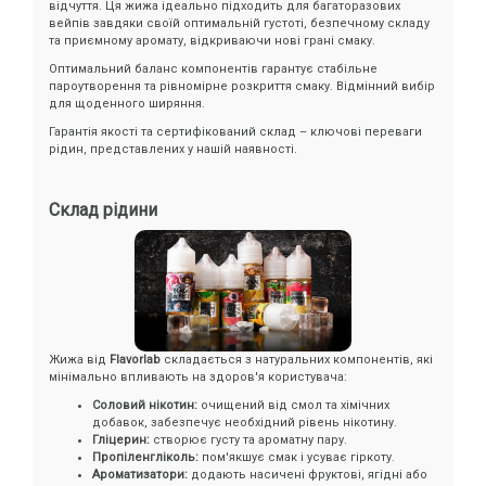
відчуття. Ця жижа ідеально підходить для багаторазових
вейпів завдяки своїй оптимальній густоті, безпечному складу
та приємному аромату, відкриваючи нові грані смаку.
Оптимальний баланс компонентів гарантує стабільне
пароутворення та рівномірне розкриття смаку. Відмінний вибір
для щоденного ширяння.
Гарантія якості та сертифікований склад – ключові переваги
рідин, представлених у нашій наявності.
Склад рідини
Жижа від
Flavorlab
складається з натуральних компонентів, які
мінімально впливають на здоров'я користувача:
Соловий нікотин:
очищений від смол та хімічних
добавок, забезпечує необхідний рівень нікотину.
Гліцерин:
створює густу та ароматну пару.
Пропіленгліколь:
пом'якшує смак і усуває гіркоту.
Ароматизатори:
додають насичені фруктові, ягідні або